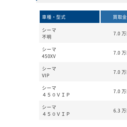
車種・型式
買取
シーマ
7.0
万
不明
シーマ
7.0
万
450XV
シーマ
7.0
万
VIP
シーマ
7.0
万
４５０ＶＩＰ
シーマ
6.3
万
４５０ＶＩＰ