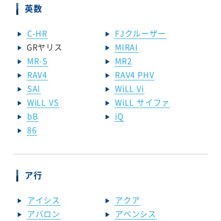
英数
C-HR
FJクルーザー
GRヤリス
MIRAI
MR-S
MR2
RAV4
RAV4 PHV
SAI
WiLL Vi
WiLL VS
WiLL サイファ
bB
iQ
86
ア行
アイシス
アクア
アバロン
アベンシス