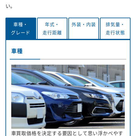
い。
車種・
年式・
外装・
内装
排気量・
グレード
走行距離
走行状態
車種
車買取価格を決定する要因として思い浮かべやす