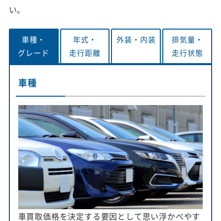
い。
車種・
年式・
外装・
内装
排気量・
グレード
走行距離
走行状態
車種
車買取価格を決定する要因として思い浮かべやす