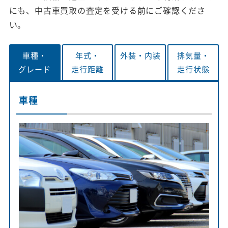
にも、中古車買取の査定を受ける前にご確認くださ
い。
車種・
年式・
外装・
内装
排気量・
グレード
走行距離
走行状態
車種