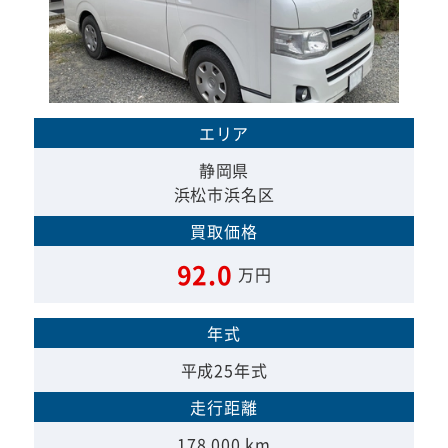
エリア
静岡県
浜松市浜名区
買取価格
92.0
万円
年式
平成25年式
走行距離
178,000 km