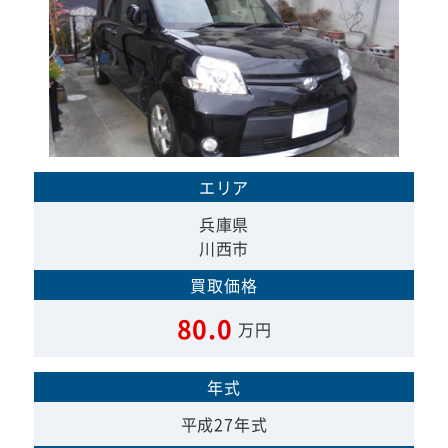
エリア
兵庫県
川西市
買取価格
80.0
万円
年式
平成27年式