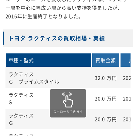
ー層を中心に幅広い層から高い支持を得ましたが、
2016年に生産終了となりました。
トヨタ ラクティスの買取相場・実績
車種・型式
買取金額
成
ラクティス
32.0
万円
2020
Ｇ プライムスタイル
ラクティス
20.0
万円
2019
G
ラクティス
20.0
万円
2019
Ｇ
ラクティス