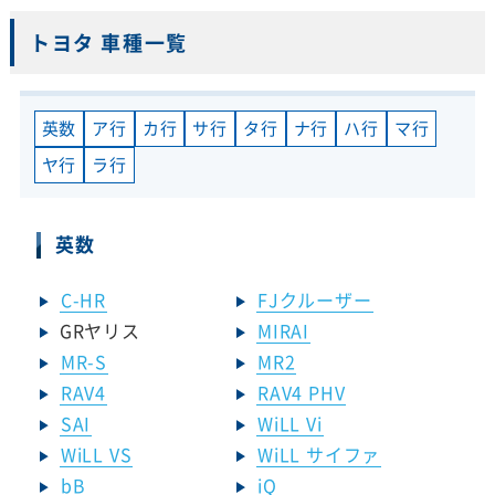
トヨタ 車種一覧
英数
ア行
カ行
サ行
タ行
ナ行
ハ行
マ行
ヤ行
ラ行
英数
C-HR
FJクルーザー
GRヤリス
MIRAI
MR-S
MR2
RAV4
RAV4 PHV
SAI
WiLL Vi
WiLL VS
WiLL サイファ
bB
iQ