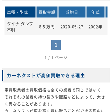
車種・型式
買取金額
成約日
年式
ダイナ ダンプ
8.5
万円
2020-05-27
2002年
1
不明
1
1 / 1 ページ
カーネクストが高価買取できる理由
車買取業者の買取価格も全ての業者で同じではなく、
それぞれの業者の持つ強みや販路などによって、大き
く異なることがあります。
カーネクストが車を高く買い取ることができる理由に