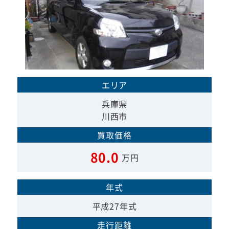
エリア
兵庫県
川西市
買取価格
80.0
万円
年式
平成27年式
走行距離