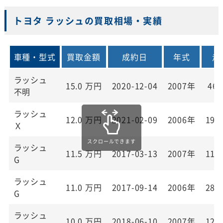
トヨタ ラッシュの買取相場・実績
車種・型式
買取金額
成約日
年式
走
ラッシュ
15.0
万円
2020-12-04
2007年
46,
不明
ラッシュ
12.0
万円
2021-02-09
2006年
193
Ｘ
ラッシュ
11.5
万円
2017-03-13
2007年
110
G
ラッシュ
11.0
万円
2017-09-14
2006年
286
G
ラッシュ
10.0
万円
2018-06-10
2007年
129