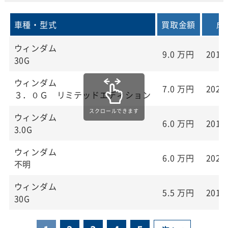
車種・型式
買取金額
成
ウィンダム
9.0
万円
2018
30G
ウィンダム
7.0
万円
2020
３．０Ｇ リミテッドエディション
ウィンダム
6.0
万円
2018
3.0G
ウィンダム
6.0
万円
2020
不明
ウィンダム
5.5
万円
2017
30G