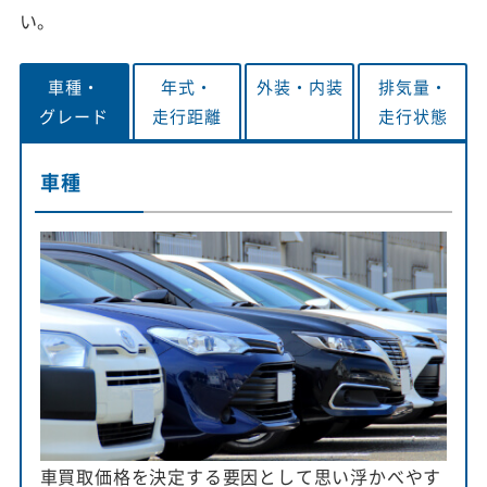
い。
車種・
年式・
外装・
内装
排気量・
グレード
走行距離
走行状態
車種
車買取価格を決定する要因として思い浮かべやす