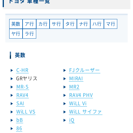
トヨタ 車種一覧
英数
ア行
カ行
サ行
タ行
ナ行
ハ行
マ行
ヤ行
ラ行
英数
C-HR
FJクルーザー
GRヤリス
MIRAI
MR-S
MR2
RAV4
RAV4 PHV
SAI
WiLL Vi
WiLL VS
WiLL サイファ
bB
iQ
86