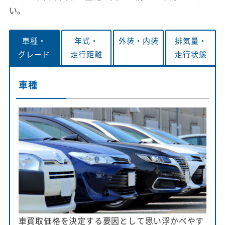
い。
車種・
年式・
外装・
内装
排気量・
グレード
走行距離
走行状態
車種
車買取価格を決定する要因として思い浮かべやす