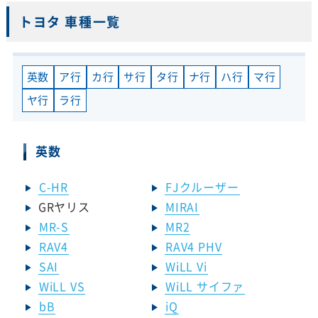
トヨタ 車種一覧
英数
ア行
カ行
サ行
タ行
ナ行
ハ行
マ行
ヤ行
ラ行
英数
C-HR
FJクルーザー
GRヤリス
MIRAI
MR-S
MR2
RAV4
RAV4 PHV
SAI
WiLL Vi
WiLL VS
WiLL サイファ
bB
iQ