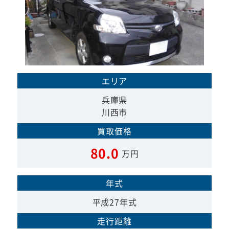
エリア
兵庫県
川西市
買取価格
80.0
万円
年式
平成27年式
走行距離