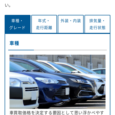
い。
車種・
年式・
外装・
内装
排気量・
グレード
走行距離
走行状態
車種
車買取価格を決定する要因として思い浮かべやす