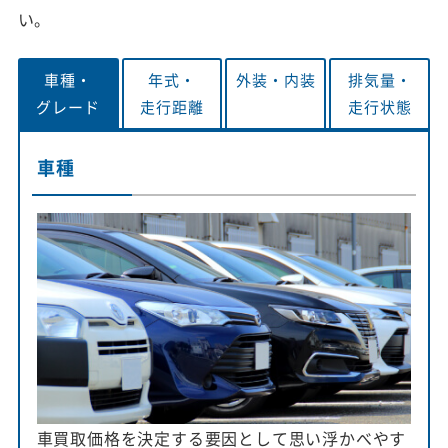
い。
車種・
年式・
外装・
内装
排気量・
グレード
走行距離
走行状態
車種
車買取価格を決定する要因として思い浮かべやす