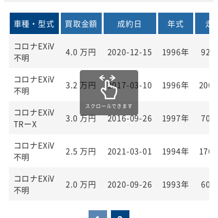
車種・型式
買取金額
成約日
年式
走
コロナEXiV
4.0
万円
2020-12-15
1996年
92,
不明
コロナEXiV
3.2
万円
2017-03-10
1996年
200,
不明
コロナEXiV
3.0
万円
2016-09-26
1997年
70,
TRーX
コロナEXiV
2.5
万円
2021-03-01
1994年
170,
不明
コロナEXiV
2.0
万円
2020-09-26
1993年
60,
不明