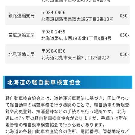
〒084-0906
釧路運輸支局
050-55
北海道釧路市鳥取大通6丁目2番13号
〒080-2459
帯広運輸支局
050-55
北海道帯広市西19条北1丁目8番4号
〒090-0836
北見運輸支局
050-55
北海道北見市東三輪3丁目23番地2
北海道の軽自動車検査協会
軽自動車検査協会とは、道路運送車両法に基づき、国に代わっ
て軽自動車の検査事務を行う機関のことで、軽自動車の新規登
録や変更登録、抹消登録などの手続きを行う場所です。 北海
道には7ヶ所の軽自動車検査協会がありますが、手続きは所在
地管轄の軽自動車検査協会で行う必要があります。
北海道の各軽自動車検査協会の住所、電話番号、管轄地域など