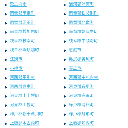
歌志内市
浦河郡浦河町
雨竜郡雨竜町
雨竜郡秩父別町
雨竜郡沼田町
雨竜郡北竜町
雨竜郡幌加内町
雨竜郡妹背牛町
枝幸郡枝幸町
枝幸郡中頓別町
枝幸郡浜頓別町
恵庭市
江別市
奥尻郡奥尻町
小樽市
帯広市
河西郡更別村
河西郡中札内村
河西郡芽室町
河東郡音更町
河東郡上士幌町
河東郡鹿追町
河東郡士幌町
樺戸郡浦臼町
樺戸郡新十津川町
樺戸郡月形町
上磯郡木古内町
上磯郡知内町