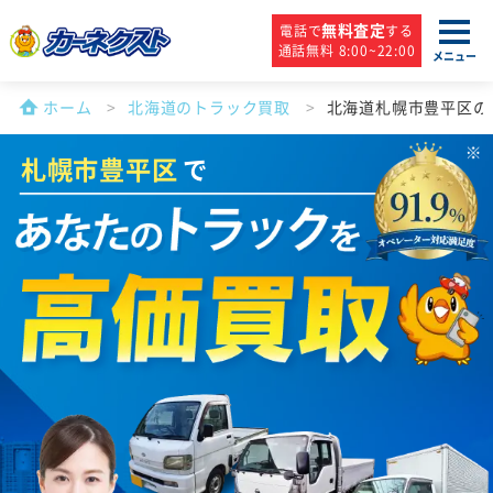
無料査定
電話で
する
通話無料 8:00~22:00
メニュー
ホーム
北海道のトラック買取
北海道札幌市豊平区の
札幌市豊平区
で