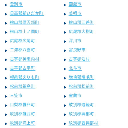
登別市
函館市
日高郡新ひだか町
美唄市
檜山郡厚沢部町
檜山郡江差町
檜山郡上ノ国町
広尾郡大樹町
広尾郡広尾町
深川市
二海郡八雲町
富良野市
古宇郡神恵内村
古宇郡泊村
古平郡古平町
北斗市
幌泉郡えりも町
増毛郡増毛町
松前郡福島町
松前郡松前町
三笠市
室蘭市
目梨郡羅臼町
紋別郡遠軽町
紋別郡雄武町
紋別郡興部町
紋別郡滝上町
紋別郡西興部村