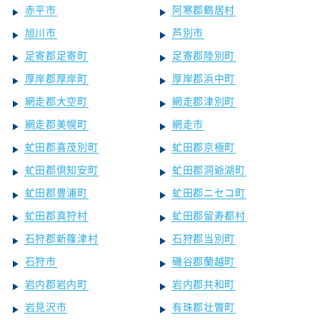
赤平市
阿寒郡鶴居村
旭川市
芦別市
足寄郡足寄町
足寄郡陸別町
厚岸郡厚岸町
厚岸郡浜中町
網走郡大空町
網走郡津別町
網走郡美幌町
網走市
虻田郡喜茂別町
虻田郡京極町
虻田郡倶知安町
虻田郡洞爺湖町
虻田郡豊浦町
虻田郡ニセコ町
虻田郡真狩村
虻田郡留寿都村
石狩郡新篠津村
石狩郡当別町
石狩市
磯谷郡蘭越町
岩内郡岩内町
岩内郡共和町
岩見沢市
有珠郡壮瞥町