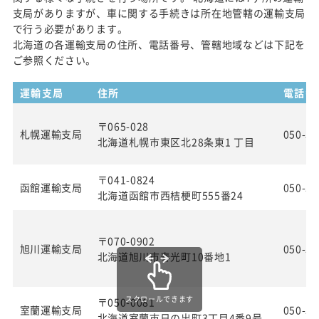
支局がありますが、車に関する手続きは所在地管轄の運輸支局
で行う必要があります。
北海道の各運輸支局の住所、電話番号、管轄地域などは下記を
ご参照ください。
運輸支局
住所
電話番
〒065-028
札幌運輸支局
050-55
北海道札幌市東区北28条東1 丁目
〒041-0824
函館運輸支局
050-55
北海道函館市西桔梗町555番24
〒070-0902
旭川運輸支局
050-55
北海道旭川市春光町10番地1
スクロールできます
〒050-0081
室蘭運輸支局
050-55
北海道室蘭市日の出町3丁目4番9号