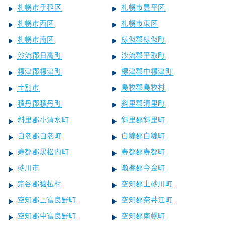
札幌市手稲区
札幌市豊平区
札幌市西区
札幌市東区
札幌市南区
様似郡様似町
沙流郡日高町
沙流郡平取町
標津郡標津町
標津郡中標津町
士別市
島牧郡島牧村
積丹郡積丹町
斜里郡清里町
斜里郡小清水町
斜里郡斜里町
白老郡白老町
白糠郡白糠町
寿都郡黒松内町
寿都郡寿都町
砂川市
瀬棚郡今金町
宗谷郡猿払村
空知郡上砂川町
空知郡上富良野町
空知郡奈井江町
空知郡中富良野町
空知郡南幌町