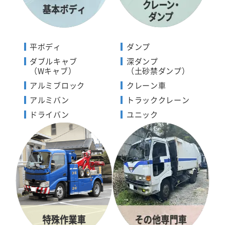
平ボディ
ダンプ
ダブルキャブ
深ダンプ
（Wキャブ）
（土砂禁ダンプ）
アルミブロック
クレーン車
アルミバン
トラッククレーン
ドライバン
ユニック