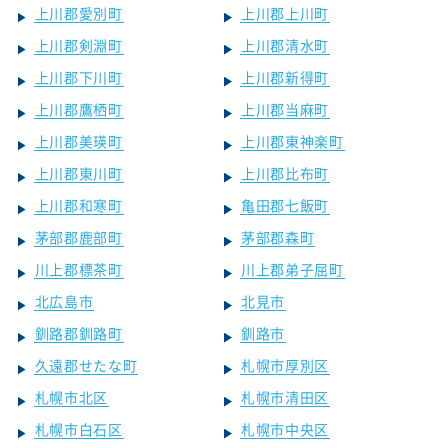
上川郡愛別町
上川郡上川町
上川郡剣淵町
上川郡清水町
上川郡下川町
上川郡新得町
上川郡鷹栖町
上川郡当麻町
上川郡美瑛町
上川郡東神楽町
上川郡東川町
上川郡比布町
上川郡和寒町
亀田郡七飯町
茅部郡鹿部町
茅部郡森町
川上郡標茶町
川上郡弟子屈町
北広島市
北見市
釧路郡釧路町
釧路市
久遠郡せたな町
札幌市厚別区
札幌市北区
札幌市清田区
札幌市白石区
札幌市中央区