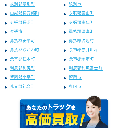
紋別郡湧別町
紋別市
山越郡長万部町
夕張郡栗山町
夕張郡長沼町
夕張郡由仁町
夕張市
勇払郡厚真町
勇払郡安平町
勇払郡占冠村
勇払郡むかわ町
余市郡赤井川村
余市郡仁木町
余市郡余市町
利尻郡利尻町
利尻郡利尻富士町
留萌郡小平町
留萌市
礼文郡礼文町
稚内市