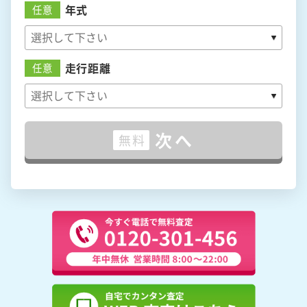
年式
任意
走行距離
任意
次へ
無料