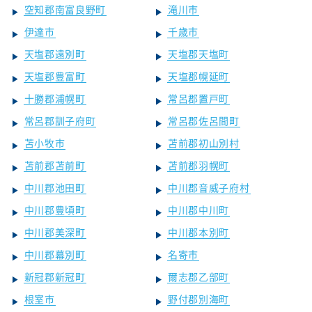
空知郡南富良野町
滝川市
伊達市
千歳市
天塩郡遠別町
天塩郡天塩町
天塩郡豊富町
天塩郡幌延町
十勝郡浦幌町
常呂郡置戸町
常呂郡訓子府町
常呂郡佐呂間町
苫小牧市
苫前郡初山別村
苫前郡苫前町
苫前郡羽幌町
中川郡池田町
中川郡音威子府村
中川郡豊頃町
中川郡中川町
中川郡美深町
中川郡本別町
中川郡幕別町
名寄市
新冠郡新冠町
爾志郡乙部町
根室市
野付郡別海町