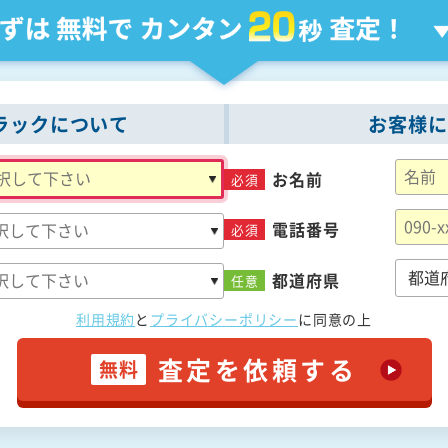
ラックについて
お客様に
お名前
必須
電話番号
必須
都道府県
任意
利用規約
と
プライバシーポリシー
に
同意の上
査定を依頼する
無料