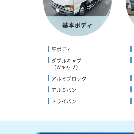
平ボディ
ダブルキャブ
（Wキャブ）
アルミブロック
アルミバン
ドライバン