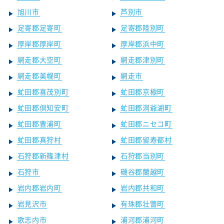
旭川市
芦別市
足寄郡足寄町
足寄郡陸別町
厚岸郡厚岸町
厚岸郡浜中町
網走郡大空町
網走郡津別町
網走郡美幌町
網走市
虻田郡喜茂別町
虻田郡京極町
虻田郡倶知安町
虻田郡洞爺湖町
虻田郡豊浦町
虻田郡ニセコ町
虻田郡真狩村
虻田郡留寿都村
石狩郡新篠津村
石狩郡当別町
石狩市
磯谷郡蘭越町
岩内郡岩内町
岩内郡共和町
岩見沢市
有珠郡壮瞥町
歌志内市
浦河郡浦河町