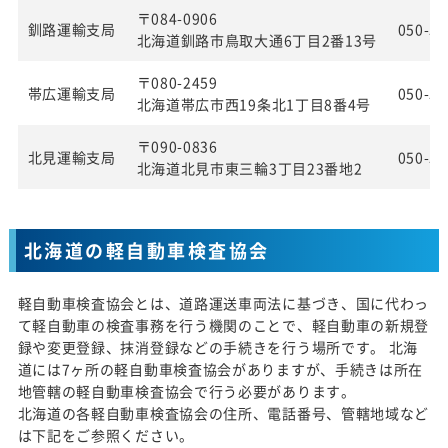
〒084-0906
釧路運輸支局
050-55
北海道釧路市鳥取大通6丁目2番13号
〒080-2459
帯広運輸支局
050-55
北海道帯広市西19条北1丁目8番4号
〒090-0836
北見運輸支局
050-55
北海道北見市東三輪3丁目23番地2
北海道の軽自動車検査協会
軽自動車検査協会とは、道路運送車両法に基づき、国に代わっ
て軽自動車の検査事務を行う機関のことで、軽自動車の新規登
録や変更登録、抹消登録などの手続きを行う場所です。 北海
道には7ヶ所の軽自動車検査協会がありますが、手続きは所在
地管轄の軽自動車検査協会で行う必要があります。
北海道の各軽自動車検査協会の住所、電話番号、管轄地域など
は下記をご参照ください。