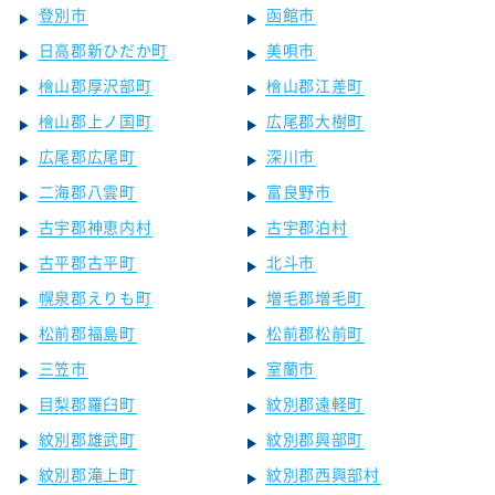
登別市
函館市
日高郡新ひだか町
美唄市
檜山郡厚沢部町
檜山郡江差町
檜山郡上ノ国町
広尾郡大樹町
広尾郡広尾町
深川市
二海郡八雲町
富良野市
古宇郡神恵内村
古宇郡泊村
古平郡古平町
北斗市
幌泉郡えりも町
増毛郡増毛町
松前郡福島町
松前郡松前町
三笠市
室蘭市
目梨郡羅臼町
紋別郡遠軽町
紋別郡雄武町
紋別郡興部町
紋別郡滝上町
紋別郡西興部村