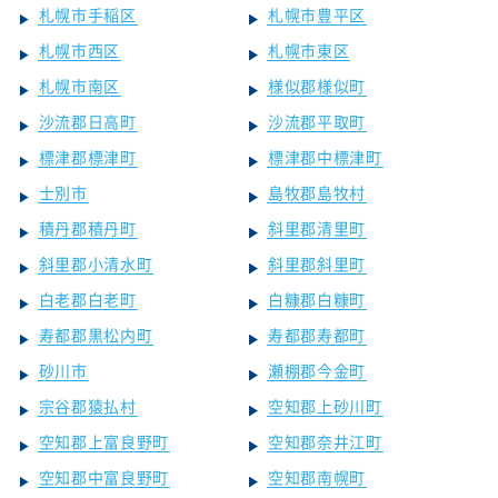
札幌市手稲区
札幌市豊平区
札幌市西区
札幌市東区
札幌市南区
様似郡様似町
沙流郡日高町
沙流郡平取町
標津郡標津町
標津郡中標津町
士別市
島牧郡島牧村
積丹郡積丹町
斜里郡清里町
斜里郡小清水町
斜里郡斜里町
白老郡白老町
白糠郡白糠町
寿都郡黒松内町
寿都郡寿都町
砂川市
瀬棚郡今金町
宗谷郡猿払村
空知郡上砂川町
空知郡上富良野町
空知郡奈井江町
空知郡中富良野町
空知郡南幌町