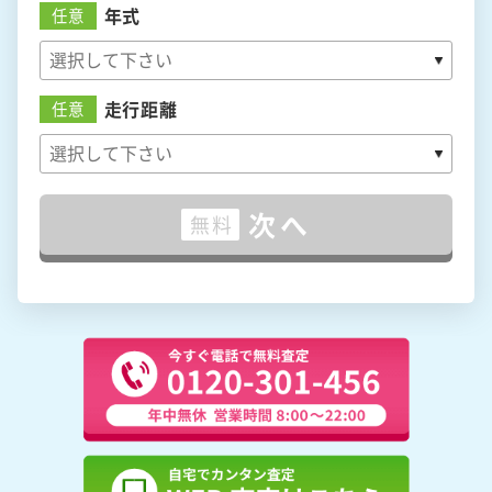
年式
任意
走行距離
任意
次へ
無料