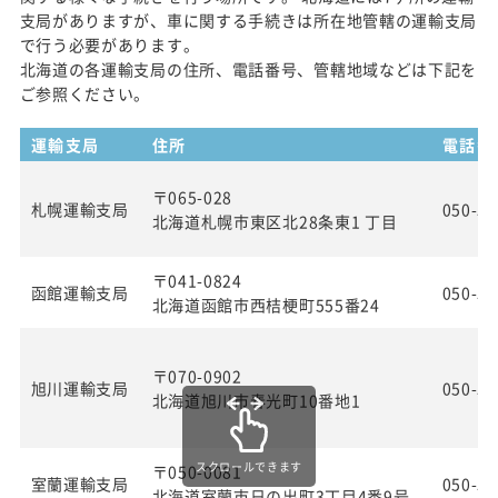
支局がありますが、車に関する手続きは所在地管轄の運輸支局
で行う必要があります。
北海道の各運輸支局の住所、電話番号、管轄地域などは下記を
ご参照ください。
運輸支局
住所
電話番
〒065-028
札幌運輸支局
050-55
北海道札幌市東区北28条東1 丁目
〒041-0824
函館運輸支局
050-55
北海道函館市西桔梗町555番24
〒070-0902
旭川運輸支局
050-55
北海道旭川市春光町10番地1
スクロールできます
〒050-0081
室蘭運輸支局
050-55
北海道室蘭市日の出町3丁目4番9号