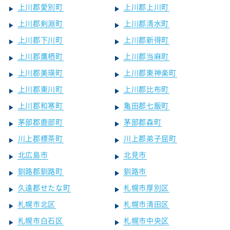
上川郡愛別町
上川郡上川町
上川郡剣淵町
上川郡清水町
上川郡下川町
上川郡新得町
上川郡鷹栖町
上川郡当麻町
上川郡美瑛町
上川郡東神楽町
上川郡東川町
上川郡比布町
上川郡和寒町
亀田郡七飯町
茅部郡鹿部町
茅部郡森町
川上郡標茶町
川上郡弟子屈町
北広島市
北見市
釧路郡釧路町
釧路市
久遠郡せたな町
札幌市厚別区
札幌市北区
札幌市清田区
札幌市白石区
札幌市中央区