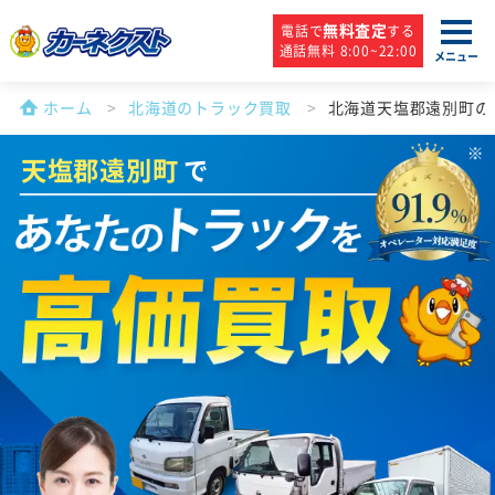
無料査定
電話で
する
通話無料 8:00~22:00
メニュー
ホーム
北海道のトラック買取
北海道天塩郡遠別町の
天塩郡遠別町
で