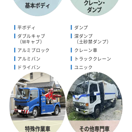
平ボディ
ダンプ
ダブルキャブ
深ダンプ
（Wキャブ）
（土砂禁ダンプ）
アルミブロック
クレーン車
アルミバン
トラッククレーン
ドライバン
ユニック