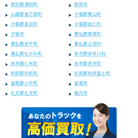
紋別郡湧別町
紋別市
山越郡長万部町
夕張郡栗山町
夕張郡長沼町
夕張郡由仁町
夕張市
勇払郡厚真町
勇払郡安平町
勇払郡占冠村
勇払郡むかわ町
余市郡赤井川村
余市郡仁木町
余市郡余市町
利尻郡利尻町
利尻郡利尻富士町
留萌郡小平町
留萌市
礼文郡礼文町
稚内市