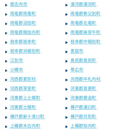
歌志内市
浦河郡浦河町
雨竜郡雨竜町
雨竜郡秩父別町
雨竜郡沼田町
雨竜郡北竜町
雨竜郡幌加内町
雨竜郡妹背牛町
枝幸郡枝幸町
枝幸郡中頓別町
枝幸郡浜頓別町
恵庭市
江別市
奥尻郡奥尻町
小樽市
帯広市
河西郡更別村
河西郡中札内村
河西郡芽室町
河東郡音更町
河東郡上士幌町
河東郡鹿追町
河東郡士幌町
樺戸郡浦臼町
樺戸郡新十津川町
樺戸郡月形町
上磯郡木古内町
上磯郡知内町