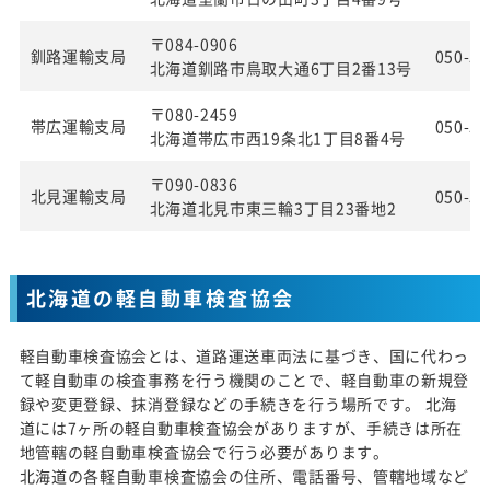
〒084-0906
釧路運輸支局
050-55
北海道釧路市鳥取大通6丁目2番13号
〒080-2459
帯広運輸支局
050-55
北海道帯広市西19条北1丁目8番4号
〒090-0836
北見運輸支局
050-55
北海道北見市東三輪3丁目23番地2
北海道の軽自動車検査協会
軽自動車検査協会とは、道路運送車両法に基づき、国に代わっ
て軽自動車の検査事務を行う機関のことで、軽自動車の新規登
録や変更登録、抹消登録などの手続きを行う場所です。 北海
道には7ヶ所の軽自動車検査協会がありますが、手続きは所在
地管轄の軽自動車検査協会で行う必要があります。
北海道の各軽自動車検査協会の住所、電話番号、管轄地域など