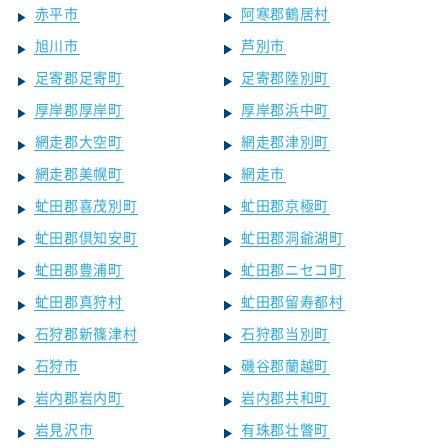
赤平市
阿寒郡鶴居村
旭川市
芦別市
足寄郡足寄町
足寄郡陸別町
厚岸郡厚岸町
厚岸郡浜中町
網走郡大空町
網走郡津別町
網走郡美幌町
網走市
虻田郡喜茂別町
虻田郡京極町
虻田郡倶知安町
虻田郡洞爺湖町
虻田郡豊浦町
虻田郡ニセコ町
虻田郡真狩村
虻田郡留寿都村
石狩郡新篠津村
石狩郡当別町
石狩市
磯谷郡蘭越町
岩内郡岩内町
岩内郡共和町
岩見沢市
有珠郡壮瞥町