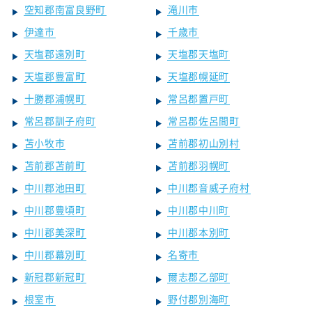
空知郡南富良野町
滝川市
伊達市
千歳市
天塩郡遠別町
天塩郡天塩町
天塩郡豊富町
天塩郡幌延町
十勝郡浦幌町
常呂郡置戸町
常呂郡訓子府町
常呂郡佐呂間町
苫小牧市
苫前郡初山別村
苫前郡苫前町
苫前郡羽幌町
中川郡池田町
中川郡音威子府村
中川郡豊頃町
中川郡中川町
中川郡美深町
中川郡本別町
中川郡幕別町
名寄市
新冠郡新冠町
爾志郡乙部町
根室市
野付郡別海町