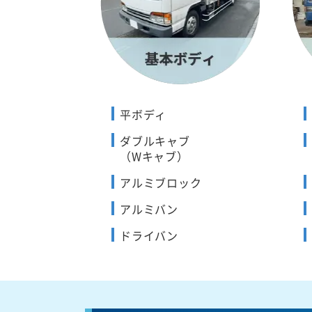
平ボディ
ダブルキャブ
（Wキャブ）
アルミブロック
アルミバン
ドライバン