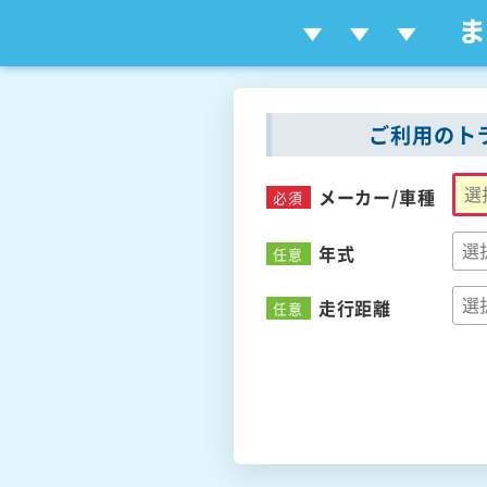
ご利用のト
メーカー/
車種
必須
年式
任意
走行距離
任意