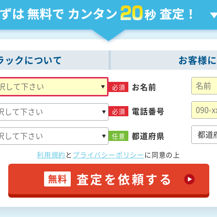
ラックについて
お客様に
お名前
必須
電話番号
必須
都道府県
任意
利用規約
と
プライバシーポリシー
に
同意の上
査定を依頼する
無料