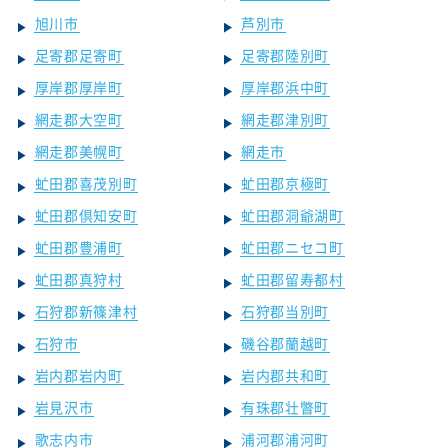
旭川市
芦別市
足寄郡足寄町
足寄郡陸別町
厚岸郡厚岸町
厚岸郡浜中町
網走郡大空町
網走郡津別町
網走郡美幌町
網走市
虻田郡喜茂別町
虻田郡京極町
虻田郡倶知安町
虻田郡洞爺湖町
虻田郡豊浦町
虻田郡ニセコ町
虻田郡真狩村
虻田郡留寿都村
石狩郡新篠津村
石狩郡当別町
石狩市
磯谷郡蘭越町
岩内郡岩内町
岩内郡共和町
岩見沢市
有珠郡壮瞥町
歌志内市
浦河郡浦河町