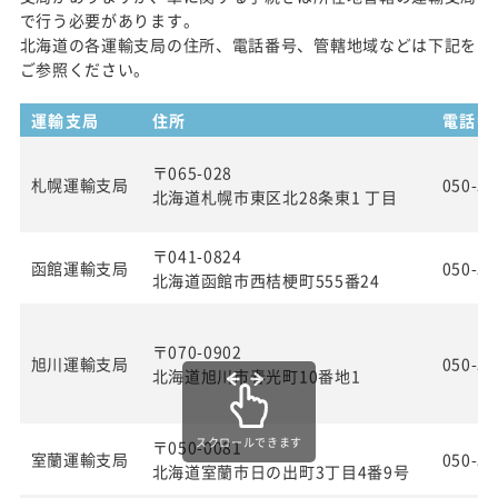
で行う必要があります。
北海道の各運輸支局の住所、電話番号、管轄地域などは下記を
ご参照ください。
運輸支局
住所
電話番
〒065-028
札幌運輸支局
050-55
北海道札幌市東区北28条東1 丁目
〒041-0824
函館運輸支局
050-55
北海道函館市西桔梗町555番24
〒070-0902
旭川運輸支局
050-55
北海道旭川市春光町10番地1
スクロールできます
〒050-0081
室蘭運輸支局
050-55
北海道室蘭市日の出町3丁目4番9号