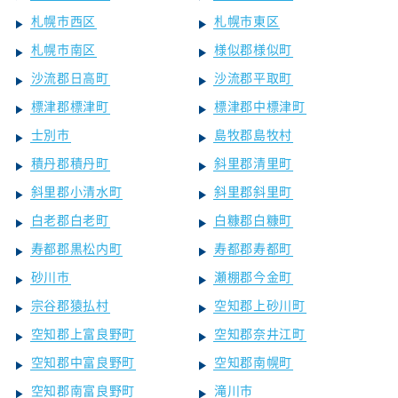
札幌市西区
札幌市東区
札幌市南区
様似郡様似町
沙流郡日高町
沙流郡平取町
標津郡標津町
標津郡中標津町
士別市
島牧郡島牧村
積丹郡積丹町
斜里郡清里町
斜里郡小清水町
斜里郡斜里町
白老郡白老町
白糠郡白糠町
寿都郡黒松内町
寿都郡寿都町
砂川市
瀬棚郡今金町
宗谷郡猿払村
空知郡上砂川町
空知郡上富良野町
空知郡奈井江町
空知郡中富良野町
空知郡南幌町
空知郡南富良野町
滝川市