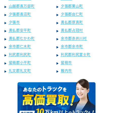
山越郡長万部町
夕張郡栗山町
夕張郡長沼町
夕張郡由仁町
夕張市
勇払郡厚真町
勇払郡安平町
勇払郡占冠村
勇払郡むかわ町
余市郡赤井川村
余市郡仁木町
余市郡余市町
利尻郡利尻町
利尻郡利尻富士町
留萌郡小平町
留萌市
礼文郡礼文町
稚内市