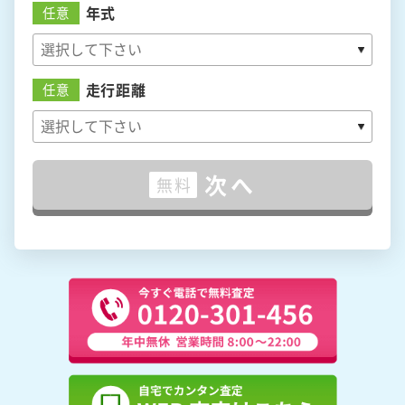
年式
任意
走行距離
任意
次へ
無料