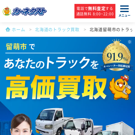
無料査定
電話で
する
通話無料 8:00~22:00
メニュー
ホーム
北海道のトラック買取
北海道留萌市のトラッ
留萌市
で