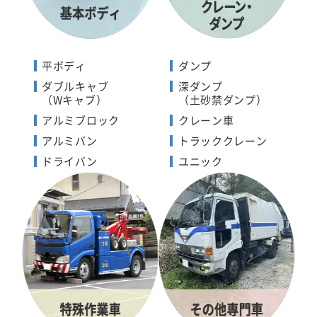
平ボディ
ダンプ
ダブルキャブ
深ダンプ
（Wキャブ）
（土砂禁ダンプ）
アルミブロック
クレーン車
アルミバン
トラッククレーン
ドライバン
ユニック