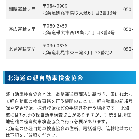
〒084-0906
釧路運輸支局
050-55
北海道釧路市鳥取大通6丁目2番13号
〒080-2459
帯広運輸支局
050-55
北海道帯広市西19条北1丁目8番4号
〒090-0836
北見運輸支局
050-55
北海道北見市東三輪3丁目23番地2
北海道の軽自動車検査協会
軽自動車検査協会とは、道路運送車両法に基づき、国に代わっ
て軽自動車の検査事務を行う機関のことで、軽自動車の新規登
録や変更登録、抹消登録などの手続きを行う場所です。 北海
道には7ヶ所の軽自動車検査協会がありますが、手続きは所在
地管轄の軽自動車検査協会で行う必要があります。
北海道の各軽自動車検査協会の住所、電話番号、管轄地域など
は下記をご参照ください。