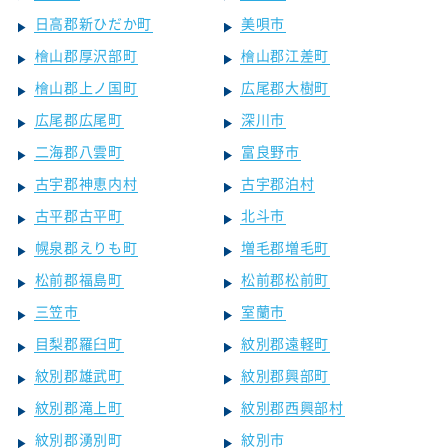
日高郡新ひだか町
美唄市
檜山郡厚沢部町
檜山郡江差町
檜山郡上ノ国町
広尾郡大樹町
広尾郡広尾町
深川市
二海郡八雲町
富良野市
古宇郡神恵内村
古宇郡泊村
古平郡古平町
北斗市
幌泉郡えりも町
増毛郡増毛町
松前郡福島町
松前郡松前町
三笠市
室蘭市
目梨郡羅臼町
紋別郡遠軽町
紋別郡雄武町
紋別郡興部町
紋別郡滝上町
紋別郡西興部村
紋別郡湧別町
紋別市