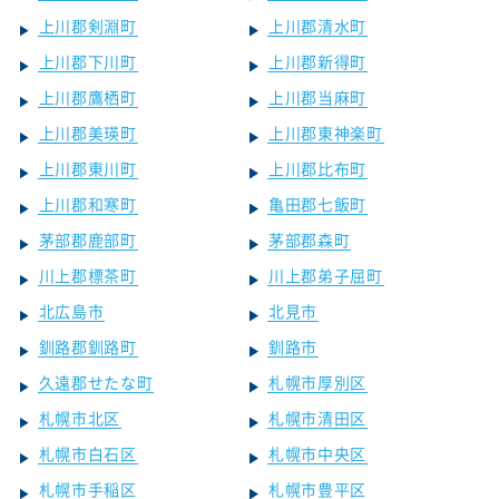
上川郡剣淵町
上川郡清水町
上川郡下川町
上川郡新得町
上川郡鷹栖町
上川郡当麻町
上川郡美瑛町
上川郡東神楽町
上川郡東川町
上川郡比布町
上川郡和寒町
亀田郡七飯町
茅部郡鹿部町
茅部郡森町
川上郡標茶町
川上郡弟子屈町
北広島市
北見市
釧路郡釧路町
釧路市
久遠郡せたな町
札幌市厚別区
札幌市北区
札幌市清田区
札幌市白石区
札幌市中央区
札幌市手稲区
札幌市豊平区