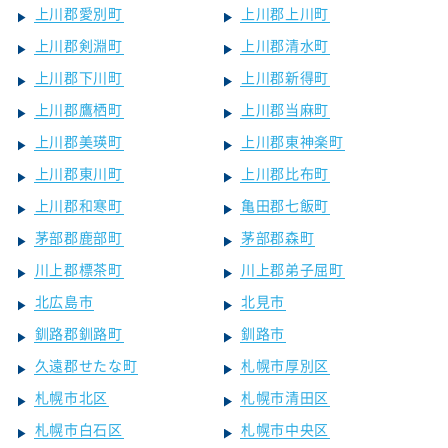
上川郡愛別町
上川郡上川町
上川郡剣淵町
上川郡清水町
上川郡下川町
上川郡新得町
上川郡鷹栖町
上川郡当麻町
上川郡美瑛町
上川郡東神楽町
上川郡東川町
上川郡比布町
上川郡和寒町
亀田郡七飯町
茅部郡鹿部町
茅部郡森町
川上郡標茶町
川上郡弟子屈町
北広島市
北見市
釧路郡釧路町
釧路市
久遠郡せたな町
札幌市厚別区
札幌市北区
札幌市清田区
札幌市白石区
札幌市中央区