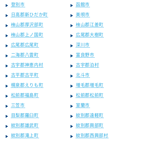
登別市
函館市
日高郡新ひだか町
美唄市
檜山郡厚沢部町
檜山郡江差町
檜山郡上ノ国町
広尾郡大樹町
広尾郡広尾町
深川市
二海郡八雲町
富良野市
古宇郡神恵内村
古宇郡泊村
古平郡古平町
北斗市
幌泉郡えりも町
増毛郡増毛町
松前郡福島町
松前郡松前町
三笠市
室蘭市
目梨郡羅臼町
紋別郡遠軽町
紋別郡雄武町
紋別郡興部町
紋別郡滝上町
紋別郡西興部村