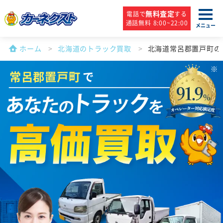
無料査定
電話で
する
通話無料 8:00~22:00
メニュー
ホーム
北海道のトラック買取
北海道常呂郡置戸町の
常呂郡置戸町
で