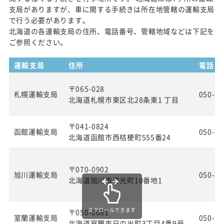
支局がありますが、車に関する手続きは所在地管轄の運輸支局
で行う必要があります。
北海道の各運輸支局の住所、電話番号、管轄地域などは下記を
ご参照ください。
運輸支局
住所
電話番
〒065-028
札幌運輸支局
050-55
北海道札幌市東区北28条東1 丁目
〒041-0824
函館運輸支局
050-55
北海道函館市西桔梗町555番24
〒070-0902
旭川運輸支局
050-55
北海道旭川市春光町10番地1
スクロールできます
〒050-0081
室蘭運輸支局
050-55
北海道室蘭市日の出町3丁目4番9号