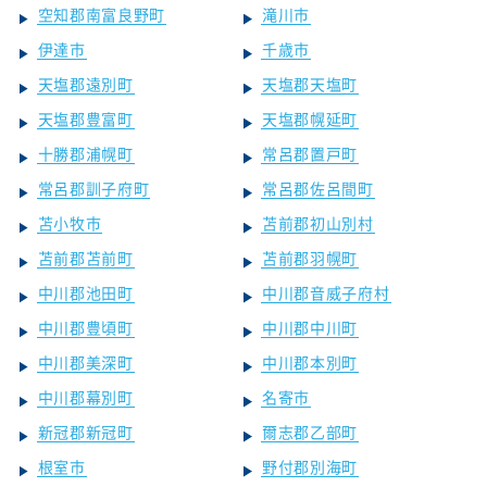
空知郡南富良野町
滝川市
伊達市
千歳市
天塩郡遠別町
天塩郡天塩町
天塩郡豊富町
天塩郡幌延町
十勝郡浦幌町
常呂郡置戸町
常呂郡訓子府町
常呂郡佐呂間町
苫小牧市
苫前郡初山別村
苫前郡苫前町
苫前郡羽幌町
中川郡池田町
中川郡音威子府村
中川郡豊頃町
中川郡中川町
中川郡美深町
中川郡本別町
中川郡幕別町
名寄市
新冠郡新冠町
爾志郡乙部町
根室市
野付郡別海町