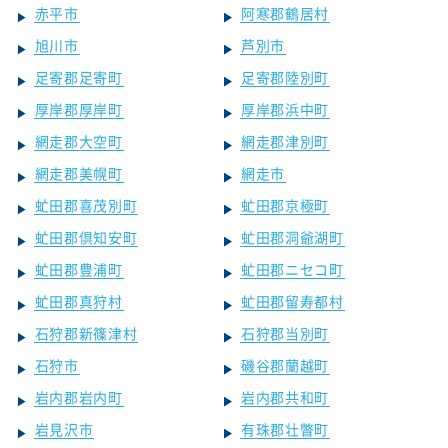
赤平市
阿寒郡鶴居村
旭川市
芦別市
足寄郡足寄町
足寄郡陸別町
厚岸郡厚岸町
厚岸郡浜中町
網走郡大空町
網走郡津別町
網走郡美幌町
網走市
虻田郡喜茂別町
虻田郡京極町
虻田郡倶知安町
虻田郡洞爺湖町
虻田郡豊浦町
虻田郡ニセコ町
虻田郡真狩村
虻田郡留寿都村
石狩郡新篠津村
石狩郡当別町
石狩市
磯谷郡蘭越町
岩内郡岩内町
岩内郡共和町
岩見沢市
有珠郡壮瞥町