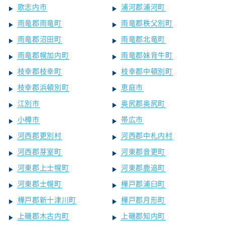
歌志内市
浦河郡浦河町
雨竜郡雨竜町
雨竜郡秩父別町
雨竜郡沼田町
雨竜郡北竜町
雨竜郡幌加内町
雨竜郡妹背牛町
枝幸郡枝幸町
枝幸郡中頓別町
枝幸郡浜頓別町
恵庭市
江別市
奥尻郡奥尻町
小樽市
帯広市
河西郡更別村
河西郡中札内村
河西郡芽室町
河東郡音更町
河東郡上士幌町
河東郡鹿追町
河東郡士幌町
樺戸郡浦臼町
樺戸郡新十津川町
樺戸郡月形町
上磯郡木古内町
上磯郡知内町