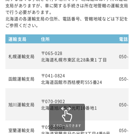
支局がありますが、車に関する手続きは所在地管轄の運輸支局
で行う必要があります。
北海道の各運輸支局の住所、電話番号、管轄地域などは下記を
ご参照ください。
運輸支局
住所
電話番
〒065-028
札幌運輸支局
050-55
北海道札幌市東区北28条東1 丁目
〒041-0824
函館運輸支局
050-55
北海道函館市西桔梗町555番24
〒070-0902
旭川運輸支局
050-55
北海道旭川市春光町10番地1
スクロールできます
〒050-0081
室蘭運輸支局
050-55
北海道室蘭市日の出町3丁目4番9号