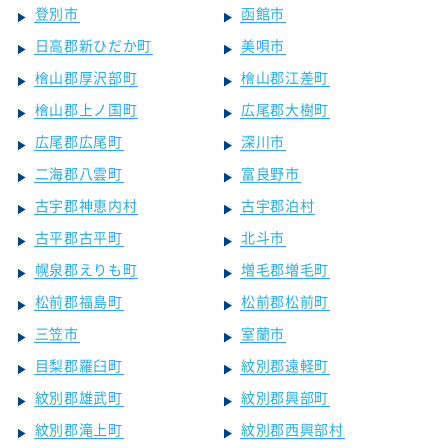
登別市
函館市
日高郡新ひだか町
美唄市
檜山郡厚沢部町
檜山郡江差町
檜山郡上ノ国町
広尾郡大樹町
広尾郡広尾町
深川市
二海郡八雲町
富良野市
古宇郡神恵内村
古宇郡泊村
古平郡古平町
北斗市
幌泉郡えりも町
増毛郡増毛町
松前郡福島町
松前郡松前町
三笠市
室蘭市
目梨郡羅臼町
紋別郡遠軽町
紋別郡雄武町
紋別郡興部町
紋別郡滝上町
紋別郡西興部村