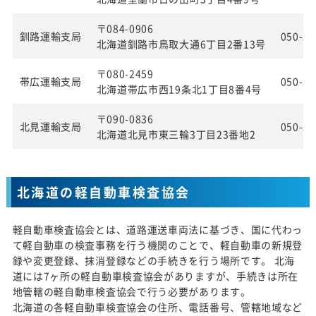
〒084-0906
釧路運輸支局
050-55
北海道釧路市鳥取大通6丁目2番13号
〒080-2459
帯広運輸支局
050-55
北海道帯広市西19条北1丁目8番4号
〒090-0836
北見運輸支局
050-55
北海道北見市東三輪3丁目23番地2
北海道の軽自動車検査協会
軽自動車検査協会とは、道路運送車両法に基づき、国に代わっ
て軽自動車の検査事務を行う機関のことで、軽自動車の新規登
録や変更登録、抹消登録などの手続きを行う場所です。 北海
道には7ヶ所の軽自動車検査協会がありますが、手続きは所在
地管轄の軽自動車検査協会で行う必要があります。
北海道の各軽自動車検査協会の住所、電話番号、管轄地域など