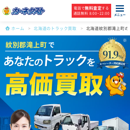
無料査定
電話で
する
通話無料 8:00~22:00
メニュー
ホーム
北海道のトラック買取
北海道紋別郡滝上町の
紋別郡滝上町
で