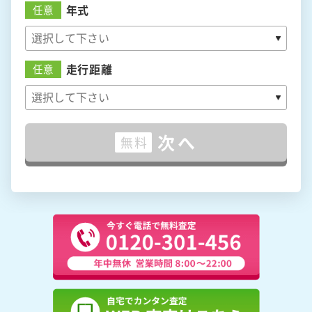
年式
任意
走行距離
任意
次へ
無料