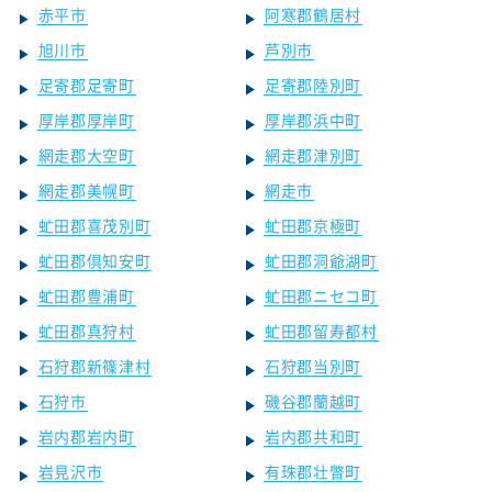
赤平市
阿寒郡鶴居村
旭川市
芦別市
足寄郡足寄町
足寄郡陸別町
厚岸郡厚岸町
厚岸郡浜中町
網走郡大空町
網走郡津別町
網走郡美幌町
網走市
虻田郡喜茂別町
虻田郡京極町
虻田郡倶知安町
虻田郡洞爺湖町
虻田郡豊浦町
虻田郡ニセコ町
虻田郡真狩村
虻田郡留寿都村
石狩郡新篠津村
石狩郡当別町
石狩市
磯谷郡蘭越町
岩内郡岩内町
岩内郡共和町
岩見沢市
有珠郡壮瞥町