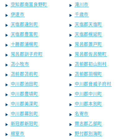
空知郡南富良野町
滝川市
伊達市
千歳市
天塩郡遠別町
天塩郡天塩町
天塩郡豊富町
天塩郡幌延町
十勝郡浦幌町
常呂郡置戸町
常呂郡訓子府町
常呂郡佐呂間町
苫小牧市
苫前郡初山別村
苫前郡苫前町
苫前郡羽幌町
中川郡池田町
中川郡音威子府村
中川郡豊頃町
中川郡中川町
中川郡美深町
中川郡本別町
中川郡幕別町
名寄市
新冠郡新冠町
爾志郡乙部町
根室市
野付郡別海町