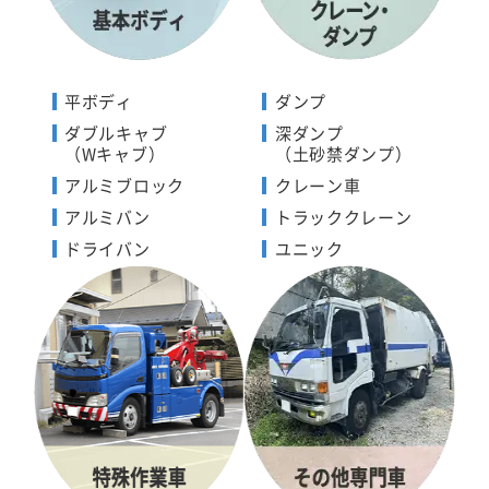
平ボディ
ダンプ
ダブルキャブ
深ダンプ
（Wキャブ）
（土砂禁ダンプ）
アルミブロック
クレーン車
アルミバン
トラッククレーン
ドライバン
ユニック