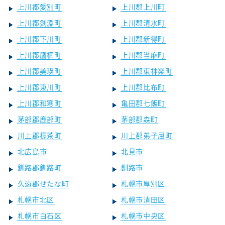
上川郡愛別町
上川郡上川町
上川郡剣淵町
上川郡清水町
上川郡下川町
上川郡新得町
上川郡鷹栖町
上川郡当麻町
上川郡美瑛町
上川郡東神楽町
上川郡東川町
上川郡比布町
上川郡和寒町
亀田郡七飯町
茅部郡鹿部町
茅部郡森町
川上郡標茶町
川上郡弟子屈町
北広島市
北見市
釧路郡釧路町
釧路市
久遠郡せたな町
札幌市厚別区
札幌市北区
札幌市清田区
札幌市白石区
札幌市中央区