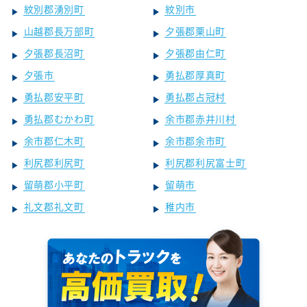
紋別郡湧別町
紋別市
山越郡長万部町
夕張郡栗山町
夕張郡長沼町
夕張郡由仁町
夕張市
勇払郡厚真町
勇払郡安平町
勇払郡占冠村
勇払郡むかわ町
余市郡赤井川村
余市郡仁木町
余市郡余市町
利尻郡利尻町
利尻郡利尻富士町
留萌郡小平町
留萌市
礼文郡礼文町
稚内市