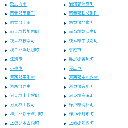
歌志内市
浦河郡浦河町
雨竜郡雨竜町
雨竜郡秩父別町
雨竜郡沼田町
雨竜郡北竜町
雨竜郡幌加内町
雨竜郡妹背牛町
枝幸郡枝幸町
枝幸郡中頓別町
枝幸郡浜頓別町
恵庭市
江別市
奥尻郡奥尻町
小樽市
帯広市
河西郡更別村
河西郡中札内村
河西郡芽室町
河東郡音更町
河東郡上士幌町
河東郡鹿追町
河東郡士幌町
樺戸郡浦臼町
樺戸郡新十津川町
樺戸郡月形町
上磯郡木古内町
上磯郡知内町