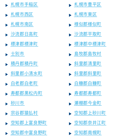
札幌市手稲区
札幌市豊平区
札幌市西区
札幌市東区
札幌市南区
様似郡様似町
沙流郡日高町
沙流郡平取町
標津郡標津町
標津郡中標津町
士別市
島牧郡島牧村
積丹郡積丹町
斜里郡清里町
斜里郡小清水町
斜里郡斜里町
白老郡白老町
白糠郡白糠町
寿都郡黒松内町
寿都郡寿都町
砂川市
瀬棚郡今金町
宗谷郡猿払村
空知郡上砂川町
空知郡上富良野町
空知郡奈井江町
空知郡中富良野町
空知郡南幌町