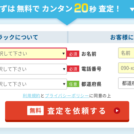
ラックについて
お客様に
お名前
必須
電話番号
必須
都道府県
任意
利用規約
と
プライバシーポリシー
に
同意の上
査定を依頼する
無料