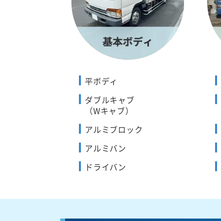
平ボディ
ダブルキャブ
（Wキャブ）
アルミブロック
アルミバン
ドライバン