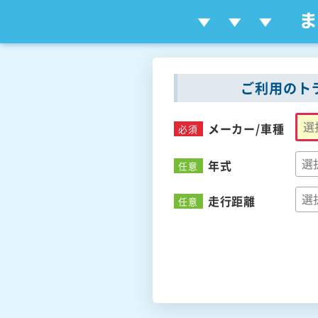
ご利用のト
メーカー/
車種
必須
年式
任意
走行距離
任意