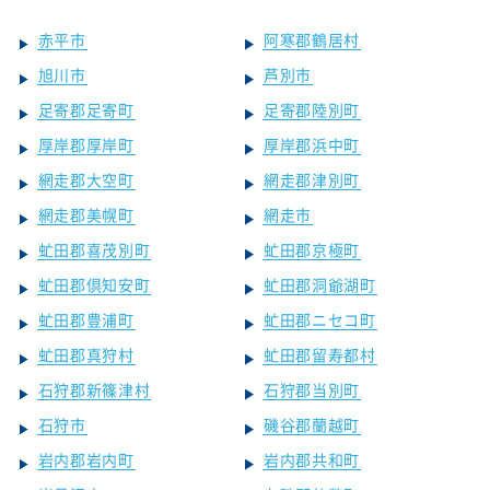
赤平市
阿寒郡鶴居村
旭川市
芦別市
足寄郡足寄町
足寄郡陸別町
厚岸郡厚岸町
厚岸郡浜中町
網走郡大空町
網走郡津別町
網走郡美幌町
網走市
虻田郡喜茂別町
虻田郡京極町
虻田郡倶知安町
虻田郡洞爺湖町
虻田郡豊浦町
虻田郡ニセコ町
虻田郡真狩村
虻田郡留寿都村
石狩郡新篠津村
石狩郡当別町
石狩市
磯谷郡蘭越町
岩内郡岩内町
岩内郡共和町