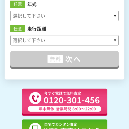
年式
任意
走行距離
任意
次へ
無料