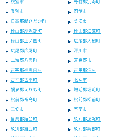
根室市
野付郡別海町
登別市
函館市
日高郡新ひだか町
美唄市
檜山郡厚沢部町
檜山郡江差町
檜山郡上ノ国町
広尾郡大樹町
広尾郡広尾町
深川市
二海郡八雲町
富良野市
古宇郡神恵内村
古宇郡泊村
古平郡古平町
北斗市
幌泉郡えりも町
増毛郡増毛町
松前郡福島町
松前郡松前町
三笠市
室蘭市
目梨郡羅臼町
紋別郡遠軽町
紋別郡雄武町
紋別郡興部町