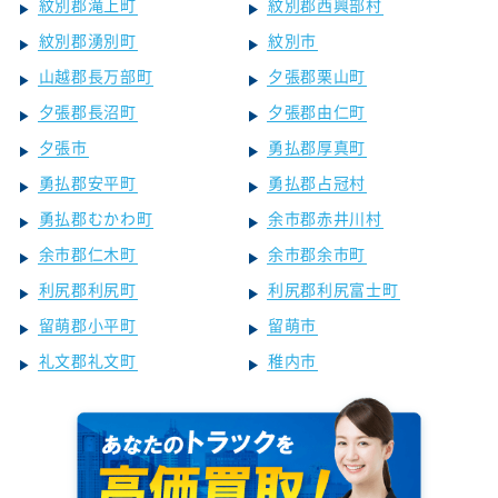
紋別郡滝上町
紋別郡西興部村
紋別郡湧別町
紋別市
山越郡長万部町
夕張郡栗山町
夕張郡長沼町
夕張郡由仁町
夕張市
勇払郡厚真町
勇払郡安平町
勇払郡占冠村
勇払郡むかわ町
余市郡赤井川村
余市郡仁木町
余市郡余市町
利尻郡利尻町
利尻郡利尻富士町
留萌郡小平町
留萌市
礼文郡礼文町
稚内市