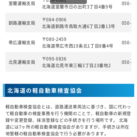
室蘭運輸支局
050-55
北海道室蘭市日の出町3丁目4番9号
〒084-0906
釧路運輸支局
050-55
北海道釧路市鳥取大通6丁目2番13号
〒080-2459
帯広運輸支局
050-55
北海道帯広市西19条北1丁目8番4号
〒090-0836
北見運輸支局
050-55
北海道北見市東三輪3丁目23番地2
北海道の軽自動車検査協会
軽自動車検査協会とは、道路運送車両法に基づき、国に代わっ
て軽自動車の検査事務を行う機関のことで、軽自動車の新規登
録や変更登録、抹消登録などの手続きを行う場所です。 北海
道には7ヶ所の軽自動車検査協会がありますが、手続きは所在
地管轄の軽自動車検査協会で行う必要があります。