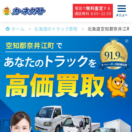
無料査定
電話で
する
通話無料 8:00~22:00
メニュー
ホーム
北海道のトラック買取
北海道空知郡奈井江町
空知郡奈井江町
で