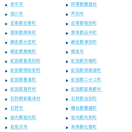
赤平市
阿寒郡鶴居村
旭川市
芦別市
足寄郡足寄町
足寄郡陸別町
厚岸郡厚岸町
厚岸郡浜中町
網走郡大空町
網走郡津別町
網走郡美幌町
網走市
虻田郡喜茂別町
虻田郡京極町
虻田郡倶知安町
虻田郡洞爺湖町
虻田郡豊浦町
虻田郡ニセコ町
虻田郡真狩村
虻田郡留寿都村
石狩郡新篠津村
石狩郡当別町
石狩市
磯谷郡蘭越町
岩内郡岩内町
岩内郡共和町
岩見沢市
有珠郡壮瞥町