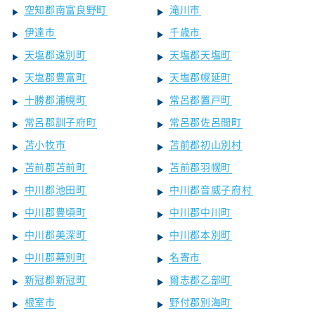
空知郡南富良野町
滝川市
伊達市
千歳市
天塩郡遠別町
天塩郡天塩町
天塩郡豊富町
天塩郡幌延町
十勝郡浦幌町
常呂郡置戸町
常呂郡訓子府町
常呂郡佐呂間町
苫小牧市
苫前郡初山別村
苫前郡苫前町
苫前郡羽幌町
中川郡池田町
中川郡音威子府村
中川郡豊頃町
中川郡中川町
中川郡美深町
中川郡本別町
中川郡幕別町
名寄市
新冠郡新冠町
爾志郡乙部町
根室市
野付郡別海町