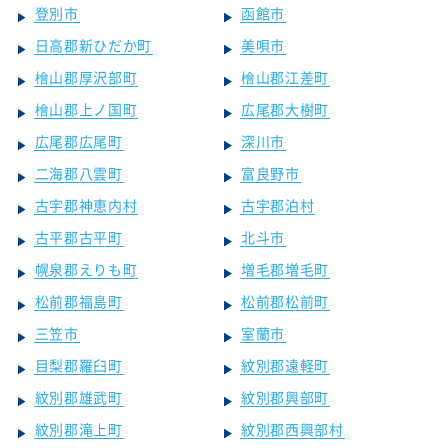
登別市
函館市
日高郡新ひだか町
美唄市
檜山郡厚沢部町
檜山郡江差町
檜山郡上ノ国町
広尾郡大樹町
広尾郡広尾町
深川市
二海郡八雲町
富良野市
古宇郡神恵内村
古宇郡泊村
古平郡古平町
北斗市
幌泉郡えりも町
増毛郡増毛町
松前郡福島町
松前郡松前町
三笠市
室蘭市
目梨郡羅臼町
紋別郡遠軽町
紋別郡雄武町
紋別郡興部町
紋別郡滝上町
紋別郡西興部村