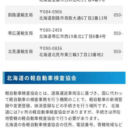
〒084-0906
釧路運輸支局
050-55
北海道釧路市鳥取大通6丁目2番13号
〒080-2459
帯広運輸支局
050-55
北海道帯広市西19条北1丁目8番4号
〒090-0836
北見運輸支局
050-55
北海道北見市東三輪3丁目23番地2
北海道の軽自動車検査協会
軽自動車検査協会とは、道路運送車両法に基づき、国に代わっ
て軽自動車の検査事務を行う機関のことで、軽自動車の新規登
録や変更登録、抹消登録などの手続きを行う場所です。 北海
道には7ヶ所の軽自動車検査協会がありますが、手続きは所在
地管轄の軽自動車検査協会で行う必要があります。
北海道の各軽自動車検査協会の住所、電話番号、管轄地域など