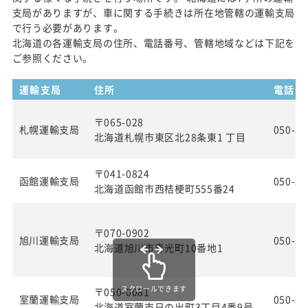
支局がありますが、車に関する手続きは所在地管轄の運輸支局
で行う必要があります。
北海道の各運輸支局の住所、電話番号、管轄地域などは下記を
ご参照ください。
運輸支局
住所
電話番
〒065-028
札幌運輸支局
050-55
北海道札幌市東区北28条東1 丁目
〒041-0824
函館運輸支局
050-55
北海道函館市西桔梗町555番24
〒070-0902
旭川運輸支局
050-55
北海道旭川市春光町10番地1
スクロールできます
〒050-0081
室蘭運輸支局
050-55
北海道室蘭市日の出町3丁目4番9号