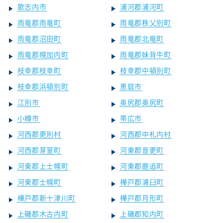
歌志内市
浦河郡浦河町
雨竜郡雨竜町
雨竜郡秩父別町
雨竜郡沼田町
雨竜郡北竜町
雨竜郡幌加内町
雨竜郡妹背牛町
枝幸郡枝幸町
枝幸郡中頓別町
枝幸郡浜頓別町
恵庭市
江別市
奥尻郡奥尻町
小樽市
帯広市
河西郡更別村
河西郡中札内村
河西郡芽室町
河東郡音更町
河東郡上士幌町
河東郡鹿追町
河東郡士幌町
樺戸郡浦臼町
樺戸郡新十津川町
樺戸郡月形町
上磯郡木古内町
上磯郡知内町