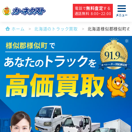
無料査定
電話で
する
通話無料 8:00~22:00
メニュー
ホーム
北海道のトラック買取
北海道様似郡様似町の
様似郡様似町
で