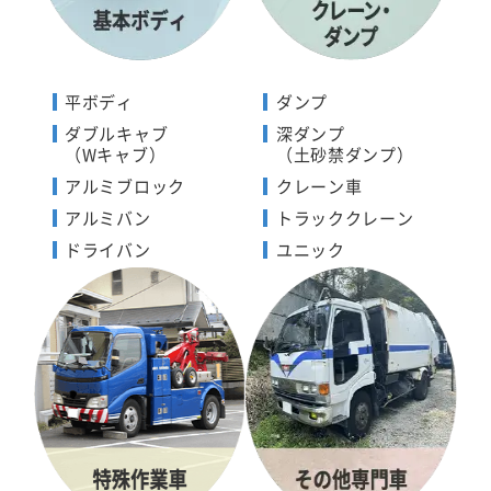
平ボディ
ダンプ
ダブルキャブ
深ダンプ
（Wキャブ）
（土砂禁ダンプ）
アルミブロック
クレーン車
アルミバン
トラッククレーン
ドライバン
ユニック