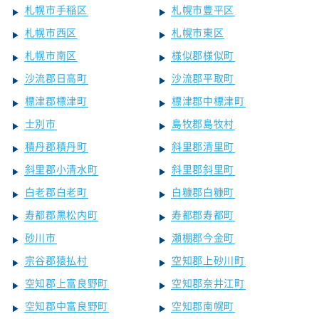
札幌市手稲区
札幌市豊平区
札幌市西区
札幌市東区
札幌市南区
様似郡様似町
沙流郡日高町
沙流郡平取町
標津郡標津町
標津郡中標津町
士別市
島牧郡島牧村
積丹郡積丹町
斜里郡清里町
斜里郡小清水町
斜里郡斜里町
白老郡白老町
白糠郡白糠町
寿都郡黒松内町
寿都郡寿都町
砂川市
瀬棚郡今金町
宗谷郡猿払村
空知郡上砂川町
空知郡上富良野町
空知郡奈井江町
空知郡中富良野町
空知郡南幌町