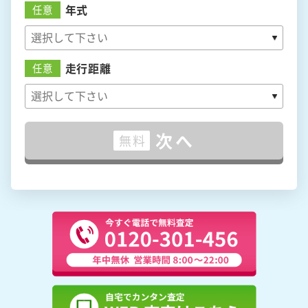
年式
任意
走行距離
任意
次へ
無料