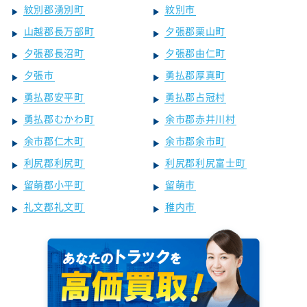
紋別郡湧別町
紋別市
山越郡長万部町
夕張郡栗山町
夕張郡長沼町
夕張郡由仁町
夕張市
勇払郡厚真町
勇払郡安平町
勇払郡占冠村
勇払郡むかわ町
余市郡赤井川村
余市郡仁木町
余市郡余市町
利尻郡利尻町
利尻郡利尻富士町
留萌郡小平町
留萌市
礼文郡礼文町
稚内市