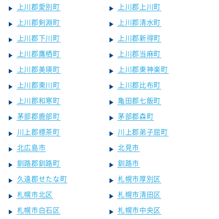
上川郡愛別町
上川郡上川町
上川郡剣淵町
上川郡清水町
上川郡下川町
上川郡新得町
上川郡鷹栖町
上川郡当麻町
上川郡美瑛町
上川郡東神楽町
上川郡東川町
上川郡比布町
上川郡和寒町
亀田郡七飯町
茅部郡鹿部町
茅部郡森町
川上郡標茶町
川上郡弟子屈町
北広島市
北見市
釧路郡釧路町
釧路市
久遠郡せたな町
札幌市厚別区
札幌市北区
札幌市清田区
札幌市白石区
札幌市中央区