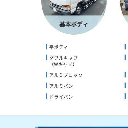
平ボディ
ダブルキャブ
（Wキャブ）
アルミブロック
アルミバン
ドライバン