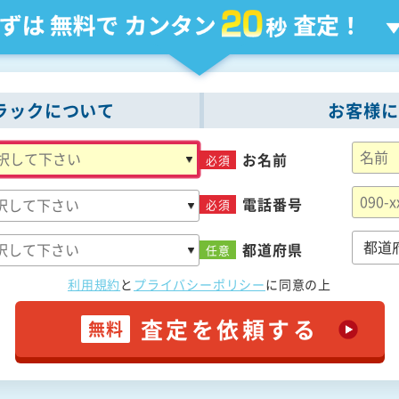
ラックについて
お客様に
お名前
必須
電話番号
必須
都道府県
任意
利用規約
と
プライバシーポリシー
に
同意の上
査定を依頼する
無料