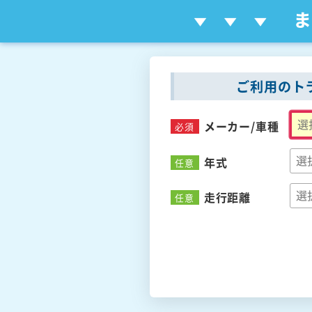
ご利用のト
メーカー/
車種
必須
年式
任意
走行距離
任意