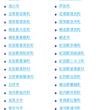
旭川市
芦別市
足寄郡足寄町
足寄郡陸別町
厚岸郡厚岸町
厚岸郡浜中町
網走郡大空町
網走郡津別町
網走郡美幌町
網走市
虻田郡喜茂別町
虻田郡京極町
虻田郡倶知安町
虻田郡洞爺湖町
虻田郡豊浦町
虻田郡ニセコ町
虻田郡真狩村
虻田郡留寿都村
石狩郡新篠津村
石狩郡当別町
石狩市
磯谷郡蘭越町
岩内郡岩内町
岩内郡共和町
岩見沢市
有珠郡壮瞥町
歌志内市
浦河郡浦河町