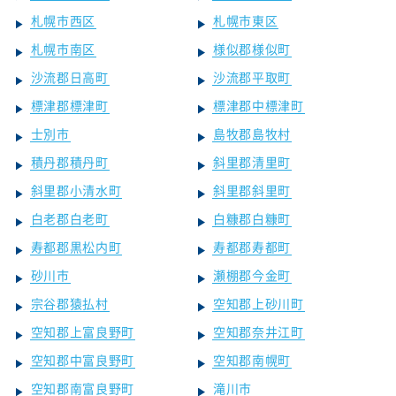
札幌市西区
札幌市東区
札幌市南区
様似郡様似町
沙流郡日高町
沙流郡平取町
標津郡標津町
標津郡中標津町
士別市
島牧郡島牧村
積丹郡積丹町
斜里郡清里町
斜里郡小清水町
斜里郡斜里町
白老郡白老町
白糠郡白糠町
寿都郡黒松内町
寿都郡寿都町
砂川市
瀬棚郡今金町
宗谷郡猿払村
空知郡上砂川町
空知郡上富良野町
空知郡奈井江町
空知郡中富良野町
空知郡南幌町
空知郡南富良野町
滝川市