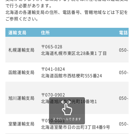
で行う必要があります。
北海道の各運輸支局の住所、電話番号、管轄地域などは下記を
ご参照ください。
運輸支局
住所
電話番
〒065-028
札幌運輸支局
050-55
北海道札幌市東区北28条東1 丁目
〒041-0824
函館運輸支局
050-55
北海道函館市西桔梗町555番24
〒070-0902
旭川運輸支局
050-55
北海道旭川市春光町10番地1
スクロールできます
〒050-0081
室蘭運輸支局
050-55
北海道室蘭市日の出町3丁目4番9号