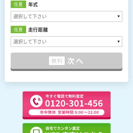
年式
任意
走行距離
任意
次へ
無料