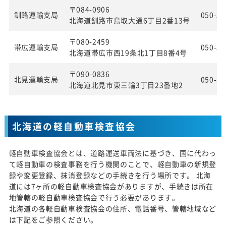
〒084-0906
釧路運輸支局
050-55
北海道釧路市鳥取大通6丁目2番13号
〒080-2459
帯広運輸支局
050-55
北海道帯広市西19条北1丁目8番4号
〒090-0836
北見運輸支局
050-55
北海道北見市東三輪3丁目23番地2
北海道の軽自動車検査協会
軽自動車検査協会とは、道路運送車両法に基づき、国に代わっ
て軽自動車の検査事務を行う機関のことで、軽自動車の新規登
録や変更登録、抹消登録などの手続きを行う場所です。 北海
道には7ヶ所の軽自動車検査協会がありますが、手続きは所在
地管轄の軽自動車検査協会で行う必要があります。
北海道の各軽自動車検査協会の住所、電話番号、管轄地域など
は下記をご参照ください。