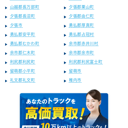
山越郡長万部町
夕張郡栗山町
夕張郡長沼町
夕張郡由仁町
夕張市
勇払郡厚真町
勇払郡安平町
勇払郡占冠村
勇払郡むかわ町
余市郡赤井川村
余市郡仁木町
余市郡余市町
利尻郡利尻町
利尻郡利尻富士町
留萌郡小平町
留萌市
礼文郡礼文町
稚内市