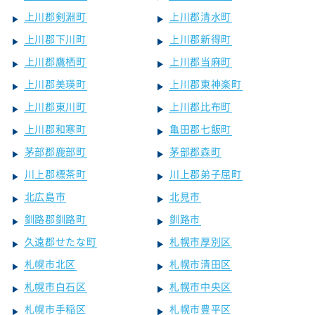
上川郡剣淵町
上川郡清水町
上川郡下川町
上川郡新得町
上川郡鷹栖町
上川郡当麻町
上川郡美瑛町
上川郡東神楽町
上川郡東川町
上川郡比布町
上川郡和寒町
亀田郡七飯町
茅部郡鹿部町
茅部郡森町
川上郡標茶町
川上郡弟子屈町
北広島市
北見市
釧路郡釧路町
釧路市
久遠郡せたな町
札幌市厚別区
札幌市北区
札幌市清田区
札幌市白石区
札幌市中央区
札幌市手稲区
札幌市豊平区