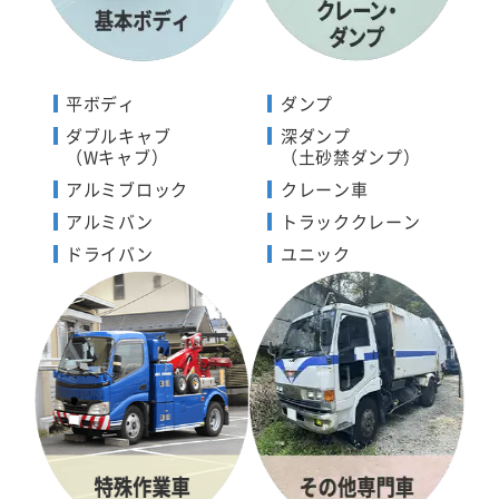
平ボディ
ダンプ
ダブルキャブ
深ダンプ
（Wキャブ）
（土砂禁ダンプ）
アルミブロック
クレーン車
アルミバン
トラッククレーン
ドライバン
ユニック