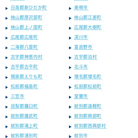
日高郡新ひだか町
美唄市
檜山郡厚沢部町
檜山郡江差町
檜山郡上ノ国町
広尾郡大樹町
広尾郡広尾町
深川市
二海郡八雲町
富良野市
古宇郡神恵内村
古宇郡泊村
古平郡古平町
北斗市
幌泉郡えりも町
増毛郡増毛町
松前郡福島町
松前郡松前町
三笠市
室蘭市
目梨郡羅臼町
紋別郡遠軽町
紋別郡雄武町
紋別郡興部町
紋別郡滝上町
紋別郡西興部村
紋別郡湧別町
紋別市