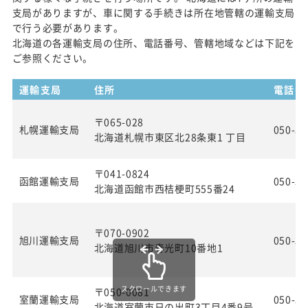
支局がありますが、車に関する手続きは所在地管轄の運輸支局
で行う必要があります。
北海道の各運輸支局の住所、電話番号、管轄地域などは下記を
ご参照ください。
運輸支局
住所
電話番
〒065-028
札幌運輸支局
050-55
北海道札幌市東区北28条東1 丁目
〒041-0824
函館運輸支局
050-55
北海道函館市西桔梗町555番24
〒070-0902
旭川運輸支局
050-55
北海道旭川市春光町10番地1
スクロールできます
〒050-0081
室蘭運輸支局
050-55
北海道室蘭市日の出町3丁目4番9号