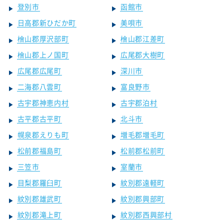
登別市
函館市
日高郡新ひだか町
美唄市
檜山郡厚沢部町
檜山郡江差町
檜山郡上ノ国町
広尾郡大樹町
広尾郡広尾町
深川市
二海郡八雲町
富良野市
古宇郡神恵内村
古宇郡泊村
古平郡古平町
北斗市
幌泉郡えりも町
増毛郡増毛町
松前郡福島町
松前郡松前町
三笠市
室蘭市
目梨郡羅臼町
紋別郡遠軽町
紋別郡雄武町
紋別郡興部町
紋別郡滝上町
紋別郡西興部村