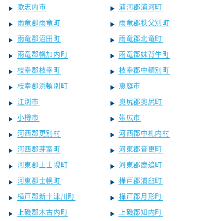
歌志内市
浦河郡浦河町
雨竜郡雨竜町
雨竜郡秩父別町
雨竜郡沼田町
雨竜郡北竜町
雨竜郡幌加内町
雨竜郡妹背牛町
枝幸郡枝幸町
枝幸郡中頓別町
枝幸郡浜頓別町
恵庭市
江別市
奥尻郡奥尻町
小樽市
帯広市
河西郡更別村
河西郡中札内村
河西郡芽室町
河東郡音更町
河東郡上士幌町
河東郡鹿追町
河東郡士幌町
樺戸郡浦臼町
樺戸郡新十津川町
樺戸郡月形町
上磯郡木古内町
上磯郡知内町