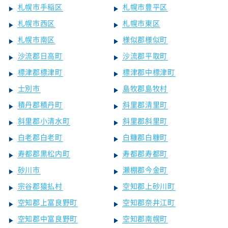
札幌市手稲区
札幌市豊平区
札幌市西区
札幌市東区
札幌市南区
様似郡様似町
沙流郡日高町
沙流郡平取町
標津郡標津町
標津郡中標津町
士別市
島牧郡島牧村
積丹郡積丹町
斜里郡清里町
斜里郡小清水町
斜里郡斜里町
白老郡白老町
白糠郡白糠町
寿都郡黒松内町
寿都郡寿都町
砂川市
瀬棚郡今金町
宗谷郡猿払村
空知郡上砂川町
空知郡上富良野町
空知郡奈井江町
空知郡中富良野町
空知郡南幌町