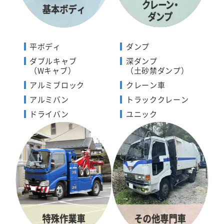
平ボディ
ダンプ
ダブルキャブ
深ダンプ
（Wキャブ）
（土砂禁ダンプ）
アルミブロック
クレーン車
アルミバン
トラッククレーン
ドライバン
ユニック