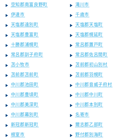
空知郡南富良野町
滝川市
伊達市
千歳市
天塩郡遠別町
天塩郡天塩町
天塩郡豊富町
天塩郡幌延町
十勝郡浦幌町
常呂郡置戸町
常呂郡訓子府町
常呂郡佐呂間町
苫小牧市
苫前郡初山別村
苫前郡苫前町
苫前郡羽幌町
中川郡池田町
中川郡音威子府村
中川郡豊頃町
中川郡中川町
中川郡美深町
中川郡本別町
中川郡幕別町
名寄市
新冠郡新冠町
爾志郡乙部町
根室市
野付郡別海町