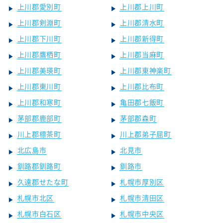
上川郡愛別町
上川郡上川町
上川郡剣淵町
上川郡清水町
上川郡下川町
上川郡新得町
上川郡鷹栖町
上川郡当麻町
上川郡美瑛町
上川郡東神楽町
上川郡東川町
上川郡比布町
上川郡和寒町
亀田郡七飯町
茅部郡鹿部町
茅部郡森町
川上郡標茶町
川上郡弟子屈町
北広島市
北見市
釧路郡釧路町
釧路市
久遠郡せたな町
札幌市厚別区
札幌市北区
札幌市清田区
札幌市白石区
札幌市中央区