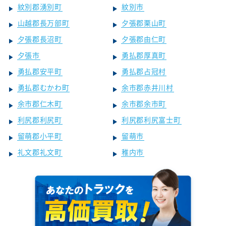
紋別郡湧別町
紋別市
山越郡長万部町
夕張郡栗山町
夕張郡長沼町
夕張郡由仁町
夕張市
勇払郡厚真町
勇払郡安平町
勇払郡占冠村
勇払郡むかわ町
余市郡赤井川村
余市郡仁木町
余市郡余市町
利尻郡利尻町
利尻郡利尻富士町
留萌郡小平町
留萌市
礼文郡礼文町
稚内市