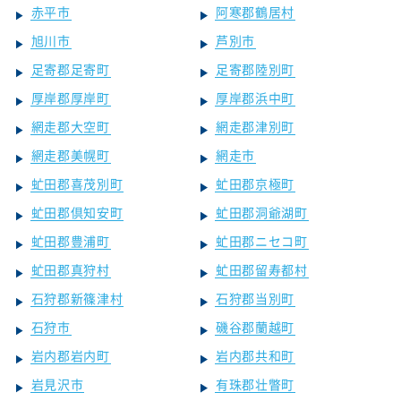
赤平市
阿寒郡鶴居村
旭川市
芦別市
足寄郡足寄町
足寄郡陸別町
厚岸郡厚岸町
厚岸郡浜中町
網走郡大空町
網走郡津別町
網走郡美幌町
網走市
虻田郡喜茂別町
虻田郡京極町
虻田郡倶知安町
虻田郡洞爺湖町
虻田郡豊浦町
虻田郡ニセコ町
虻田郡真狩村
虻田郡留寿都村
石狩郡新篠津村
石狩郡当別町
石狩市
磯谷郡蘭越町
岩内郡岩内町
岩内郡共和町
岩見沢市
有珠郡壮瞥町