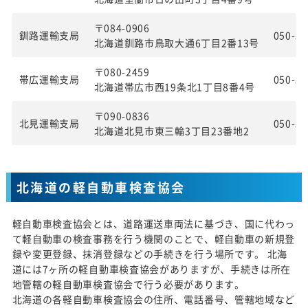
〒084-0906
釧路運輸支局
050-55
北海道釧路市鳥取大通6丁目2番13号
〒080-2459
帯広運輸支局
050-55
北海道帯広市西19条北1丁目8番4号
〒090-0836
北見運輸支局
050-55
北海道北見市東三輪3丁目23番地2
北海道の軽自動車検査協会
軽自動車検査協会とは、道路運送車両法に基づき、国に代わっ
て軽自動車の検査事務を行う機関のことで、軽自動車の新規登
録や変更登録、抹消登録などの手続きを行う場所です。 北海
道には7ヶ所の軽自動車検査協会がありますが、手続きは所在
地管轄の軽自動車検査協会で行う必要があります。
北海道の各軽自動車検査協会の住所、電話番号、管轄地域など