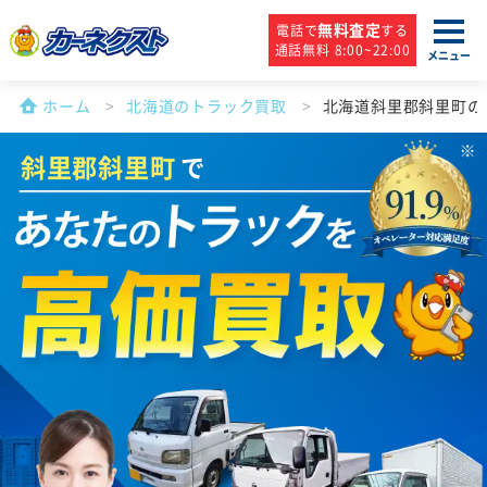
無料査定
電話で
する
通話無料 8:00~22:00
メニュー
ホーム
北海道のトラック買取
北海道斜里郡斜里町の
斜里郡斜里町
で