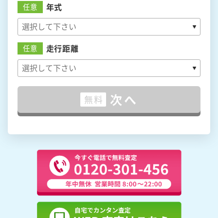
年式
任意
走行距離
任意
次へ
無料