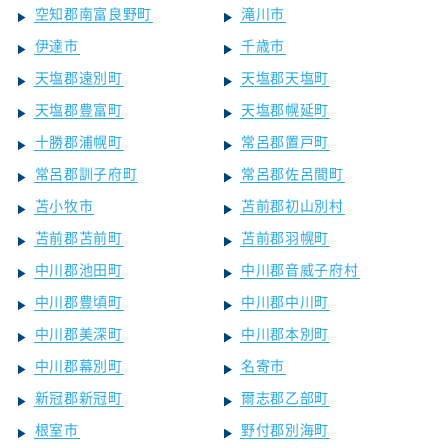
空知郡南富良野町
滝川市
伊達市
千歳市
天塩郡遠別町
天塩郡天塩町
天塩郡豊富町
天塩郡幌延町
十勝郡浦幌町
常呂郡置戸町
常呂郡訓子府町
常呂郡佐呂間町
苫小牧市
苫前郡初山別村
苫前郡苫前町
苫前郡羽幌町
中川郡池田町
中川郡音威子府村
中川郡豊頃町
中川郡中川町
中川郡美深町
中川郡本別町
中川郡幕別町
名寄市
新冠郡新冠町
爾志郡乙部町
根室市
野付郡別海町