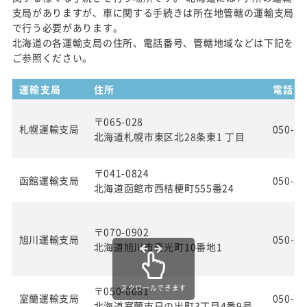
支局がありますが、車に関する手続きは所在地管轄の運輸支局
で行う必要があります。
北海道の各運輸支局の住所、電話番号、管轄地域などは下記を
ご参照ください。
運輸支局
住所
電話番
〒065-028
札幌運輸支局
050-55
北海道札幌市東区北28条東1 丁目
〒041-0824
函館運輸支局
050-55
北海道函館市西桔梗町555番24
〒070-0902
旭川運輸支局
050-55
北海道旭川市春光町10番地1
スクロールできます
〒050-0081
室蘭運輸支局
050-55
北海道室蘭市日の出町3丁目4番9号