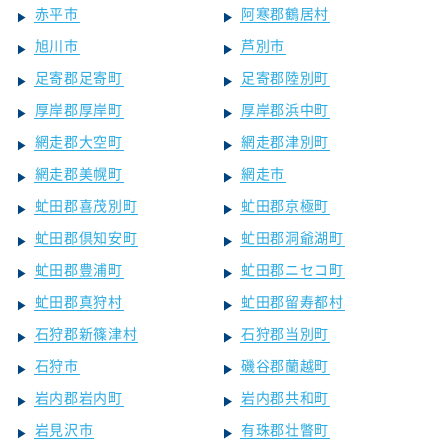
赤平市
阿寒郡鶴居村
旭川市
芦別市
足寄郡足寄町
足寄郡陸別町
厚岸郡厚岸町
厚岸郡浜中町
網走郡大空町
網走郡津別町
網走郡美幌町
網走市
虻田郡喜茂別町
虻田郡京極町
虻田郡倶知安町
虻田郡洞爺湖町
虻田郡豊浦町
虻田郡ニセコ町
虻田郡真狩村
虻田郡留寿都村
石狩郡新篠津村
石狩郡当別町
石狩市
磯谷郡蘭越町
岩内郡岩内町
岩内郡共和町
岩見沢市
有珠郡壮瞥町