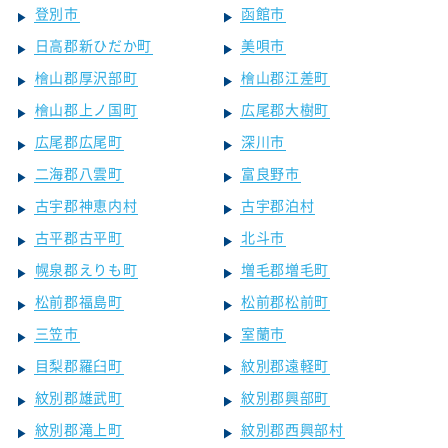
登別市
函館市
日高郡新ひだか町
美唄市
檜山郡厚沢部町
檜山郡江差町
檜山郡上ノ国町
広尾郡大樹町
広尾郡広尾町
深川市
二海郡八雲町
富良野市
古宇郡神恵内村
古宇郡泊村
古平郡古平町
北斗市
幌泉郡えりも町
増毛郡増毛町
松前郡福島町
松前郡松前町
三笠市
室蘭市
目梨郡羅臼町
紋別郡遠軽町
紋別郡雄武町
紋別郡興部町
紋別郡滝上町
紋別郡西興部村