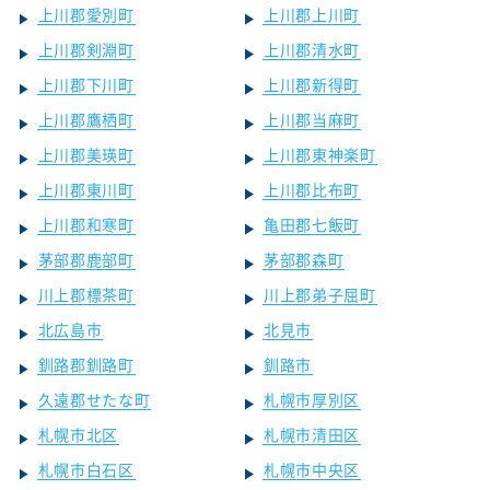
上川郡愛別町
上川郡上川町
上川郡剣淵町
上川郡清水町
上川郡下川町
上川郡新得町
上川郡鷹栖町
上川郡当麻町
上川郡美瑛町
上川郡東神楽町
上川郡東川町
上川郡比布町
上川郡和寒町
亀田郡七飯町
茅部郡鹿部町
茅部郡森町
川上郡標茶町
川上郡弟子屈町
北広島市
北見市
釧路郡釧路町
釧路市
久遠郡せたな町
札幌市厚別区
札幌市北区
札幌市清田区
札幌市白石区
札幌市中央区