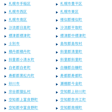
札幌市手稲区
札幌市豊平区
札幌市西区
札幌市東区
札幌市南区
様似郡様似町
沙流郡日高町
沙流郡平取町
標津郡標津町
標津郡中標津町
士別市
島牧郡島牧村
積丹郡積丹町
斜里郡清里町
斜里郡小清水町
斜里郡斜里町
白老郡白老町
白糠郡白糠町
寿都郡黒松内町
寿都郡寿都町
砂川市
瀬棚郡今金町
宗谷郡猿払村
空知郡上砂川町
空知郡上富良野町
空知郡奈井江町
空知郡中富良野町
空知郡南幌町