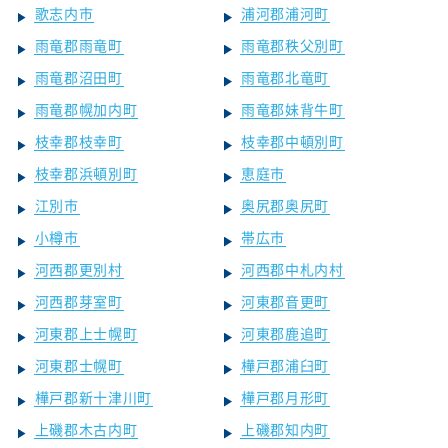
歌志内市
浦河郡浦河町
雨竜郡雨竜町
雨竜郡秩父別町
雨竜郡沼田町
雨竜郡北竜町
雨竜郡幌加内町
雨竜郡妹背牛町
枝幸郡枝幸町
枝幸郡中頓別町
枝幸郡浜頓別町
恵庭市
江別市
奥尻郡奥尻町
小樽市
帯広市
河西郡更別村
河西郡中札内村
河西郡芽室町
河東郡音更町
河東郡上士幌町
河東郡鹿追町
河東郡士幌町
樺戸郡浦臼町
樺戸郡新十津川町
樺戸郡月形町
上磯郡木古内町
上磯郡知内町