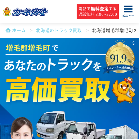
無料査定
電話で
する
通話無料 8:00~22:00
メニュー
ホーム
北海道のトラック買取
北海道増毛郡増毛町の
増毛郡増毛町
で