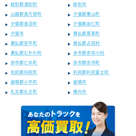
紋別郡湧別町
紋別市
山越郡長万部町
夕張郡栗山町
夕張郡長沼町
夕張郡由仁町
夕張市
勇払郡厚真町
勇払郡安平町
勇払郡占冠村
勇払郡むかわ町
余市郡赤井川村
余市郡仁木町
余市郡余市町
利尻郡利尻町
利尻郡利尻富士町
留萌郡小平町
留萌市
礼文郡礼文町
稚内市