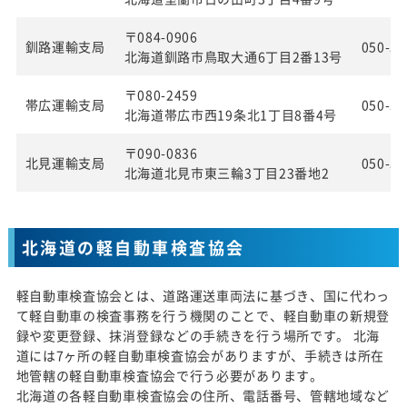
〒084-0906
釧路運輸支局
050-55
北海道釧路市鳥取大通6丁目2番13号
〒080-2459
帯広運輸支局
050-55
北海道帯広市西19条北1丁目8番4号
〒090-0836
北見運輸支局
050-55
北海道北見市東三輪3丁目23番地2
北海道の軽自動車検査協会
軽自動車検査協会とは、道路運送車両法に基づき、国に代わっ
て軽自動車の検査事務を行う機関のことで、軽自動車の新規登
録や変更登録、抹消登録などの手続きを行う場所です。 北海
道には7ヶ所の軽自動車検査協会がありますが、手続きは所在
地管轄の軽自動車検査協会で行う必要があります。
北海道の各軽自動車検査協会の住所、電話番号、管轄地域など