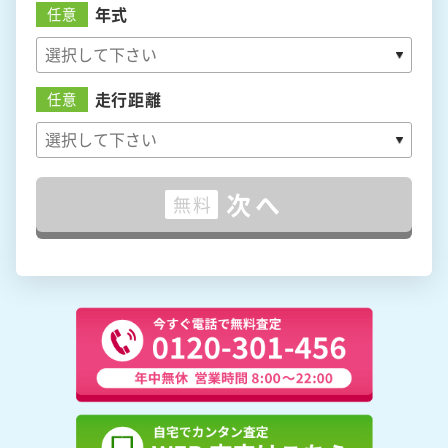
年式
任意
走行距離
任意
次へ
無料