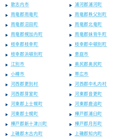
歌志内市
浦河郡浦河町
雨竜郡雨竜町
雨竜郡秩父別町
雨竜郡沼田町
雨竜郡北竜町
雨竜郡幌加内町
雨竜郡妹背牛町
枝幸郡枝幸町
枝幸郡中頓別町
枝幸郡浜頓別町
恵庭市
江別市
奥尻郡奥尻町
小樽市
帯広市
河西郡更別村
河西郡中札内村
河西郡芽室町
河東郡音更町
河東郡上士幌町
河東郡鹿追町
河東郡士幌町
樺戸郡浦臼町
樺戸郡新十津川町
樺戸郡月形町
上磯郡木古内町
上磯郡知内町