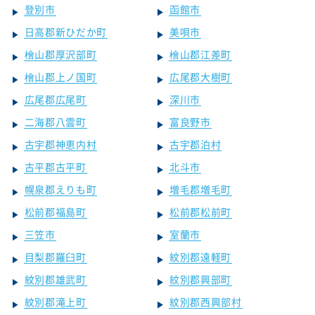
登別市
函館市
日高郡新ひだか町
美唄市
檜山郡厚沢部町
檜山郡江差町
檜山郡上ノ国町
広尾郡大樹町
広尾郡広尾町
深川市
二海郡八雲町
富良野市
古宇郡神恵内村
古宇郡泊村
古平郡古平町
北斗市
幌泉郡えりも町
増毛郡増毛町
松前郡福島町
松前郡松前町
三笠市
室蘭市
目梨郡羅臼町
紋別郡遠軽町
紋別郡雄武町
紋別郡興部町
紋別郡滝上町
紋別郡西興部村