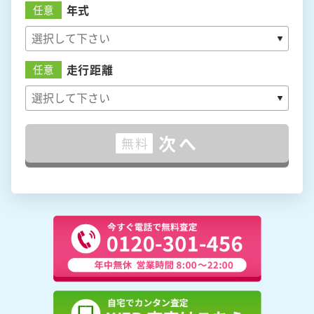
年式
任意
走行距離
任意
次へ
無料