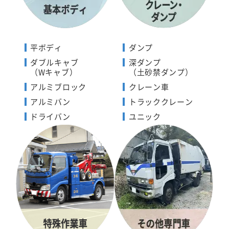
平ボディ
ダンプ
ダブルキャブ
深ダンプ
（Wキャブ）
（土砂禁ダンプ）
アルミブロック
クレーン車
アルミバン
トラッククレーン
ドライバン
ユニック