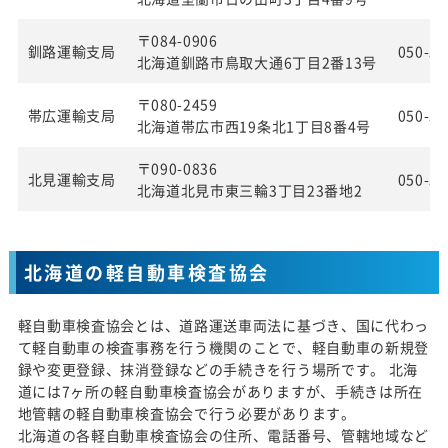
〒084-0906
釧路運輸支局
050-55
北海道釧路市鳥取大通6丁目2番13号
〒080-2459
帯広運輸支局
050-55
北海道帯広市西19条北1丁目8番4号
〒090-0836
北見運輸支局
050-55
北海道北見市東三輪3丁目23番地2
北海道の軽自動車検査協会
軽自動車検査協会とは、道路運送車両法に基づき、国に代わっ
て軽自動車の検査事務を行う機関のことで、軽自動車の新規登
録や変更登録、抹消登録などの手続きを行う場所です。 北海
道には7ヶ所の軽自動車検査協会がありますが、手続きは所在
地管轄の軽自動車検査協会で行う必要があります。
北海道の各軽自動車検査協会の住所、電話番号、管轄地域など