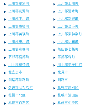
上川郡愛別町
上川郡上川町
上川郡剣淵町
上川郡清水町
上川郡下川町
上川郡新得町
上川郡鷹栖町
上川郡当麻町
上川郡美瑛町
上川郡東神楽町
上川郡東川町
上川郡比布町
上川郡和寒町
亀田郡七飯町
茅部郡鹿部町
茅部郡森町
川上郡標茶町
川上郡弟子屈町
北広島市
北見市
釧路郡釧路町
釧路市
久遠郡せたな町
札幌市厚別区
札幌市北区
札幌市清田区
札幌市白石区
札幌市中央区