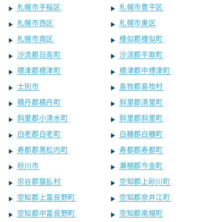
札幌市手稲区
札幌市豊平区
札幌市西区
札幌市東区
札幌市南区
様似郡様似町
沙流郡日高町
沙流郡平取町
標津郡標津町
標津郡中標津町
士別市
島牧郡島牧村
積丹郡積丹町
斜里郡清里町
斜里郡小清水町
斜里郡斜里町
白老郡白老町
白糠郡白糠町
寿都郡黒松内町
寿都郡寿都町
砂川市
瀬棚郡今金町
宗谷郡猿払村
空知郡上砂川町
空知郡上富良野町
空知郡奈井江町
空知郡中富良野町
空知郡南幌町