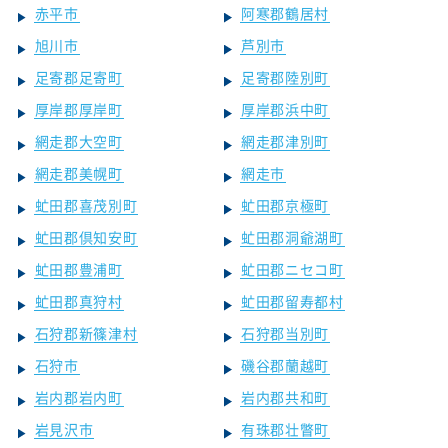
赤平市
阿寒郡鶴居村
旭川市
芦別市
足寄郡足寄町
足寄郡陸別町
厚岸郡厚岸町
厚岸郡浜中町
網走郡大空町
網走郡津別町
網走郡美幌町
網走市
虻田郡喜茂別町
虻田郡京極町
虻田郡倶知安町
虻田郡洞爺湖町
虻田郡豊浦町
虻田郡ニセコ町
虻田郡真狩村
虻田郡留寿都村
石狩郡新篠津村
石狩郡当別町
石狩市
磯谷郡蘭越町
岩内郡岩内町
岩内郡共和町
岩見沢市
有珠郡壮瞥町