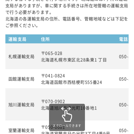
支局がありますが、車に関する手続きは所在地管轄の運輸支局
で行う必要があります。
北海道の各運輸支局の住所、電話番号、管轄地域などは下記を
ご参照ください。
運輸支局
住所
電話番
〒065-028
札幌運輸支局
050-55
北海道札幌市東区北28条東1 丁目
〒041-0824
函館運輸支局
050-55
北海道函館市西桔梗町555番24
〒070-0902
旭川運輸支局
050-55
北海道旭川市春光町10番地1
スクロールできます
〒050-0081
室蘭運輸支局
050-55
北海道室蘭市日の出町3丁目4番9号