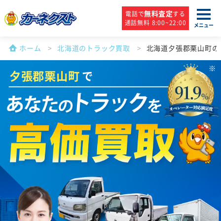
無料査定
電話で
する
通話無料 8:00~22:00
メニュー
ホーム
北海道のトラック買取
北海道夕張郡栗山町の
夕張郡栗山町
で