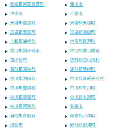
空知郡南富良野町
滝川市
伊達市
千歳市
天塩郡遠別町
天塩郡天塩町
天塩郡豊富町
天塩郡幌延町
十勝郡浦幌町
常呂郡置戸町
常呂郡訓子府町
常呂郡佐呂間町
苫小牧市
苫前郡初山別村
苫前郡苫前町
苫前郡羽幌町
中川郡池田町
中川郡音威子府村
中川郡豊頃町
中川郡中川町
中川郡美深町
中川郡本別町
中川郡幕別町
名寄市
新冠郡新冠町
爾志郡乙部町
根室市
野付郡別海町