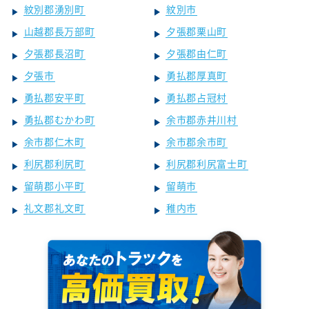
紋別郡湧別町
紋別市
山越郡長万部町
夕張郡栗山町
夕張郡長沼町
夕張郡由仁町
夕張市
勇払郡厚真町
勇払郡安平町
勇払郡占冠村
勇払郡むかわ町
余市郡赤井川村
余市郡仁木町
余市郡余市町
利尻郡利尻町
利尻郡利尻富士町
留萌郡小平町
留萌市
礼文郡礼文町
稚内市