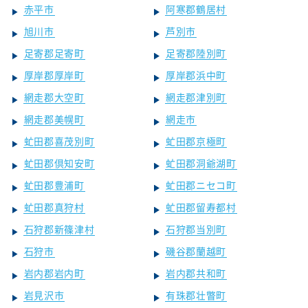
赤平市
阿寒郡鶴居村
旭川市
芦別市
足寄郡足寄町
足寄郡陸別町
厚岸郡厚岸町
厚岸郡浜中町
網走郡大空町
網走郡津別町
網走郡美幌町
網走市
虻田郡喜茂別町
虻田郡京極町
虻田郡倶知安町
虻田郡洞爺湖町
虻田郡豊浦町
虻田郡ニセコ町
虻田郡真狩村
虻田郡留寿都村
石狩郡新篠津村
石狩郡当別町
石狩市
磯谷郡蘭越町
岩内郡岩内町
岩内郡共和町
岩見沢市
有珠郡壮瞥町