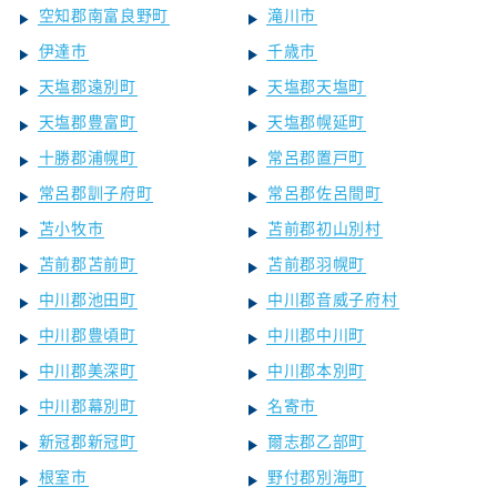
空知郡南富良野町
滝川市
伊達市
千歳市
天塩郡遠別町
天塩郡天塩町
天塩郡豊富町
天塩郡幌延町
十勝郡浦幌町
常呂郡置戸町
常呂郡訓子府町
常呂郡佐呂間町
苫小牧市
苫前郡初山別村
苫前郡苫前町
苫前郡羽幌町
中川郡池田町
中川郡音威子府村
中川郡豊頃町
中川郡中川町
中川郡美深町
中川郡本別町
中川郡幕別町
名寄市
新冠郡新冠町
爾志郡乙部町
根室市
野付郡別海町