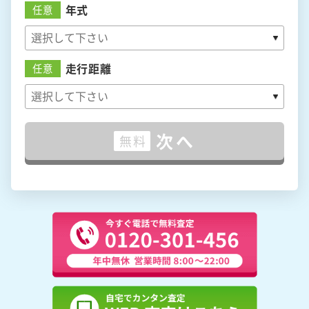
年式
任意
走行距離
任意
次へ
無料