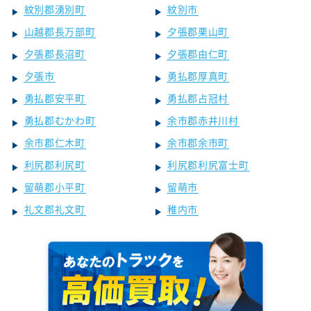
紋別郡湧別町
紋別市
山越郡長万部町
夕張郡栗山町
夕張郡長沼町
夕張郡由仁町
夕張市
勇払郡厚真町
勇払郡安平町
勇払郡占冠村
勇払郡むかわ町
余市郡赤井川村
余市郡仁木町
余市郡余市町
利尻郡利尻町
利尻郡利尻富士町
留萌郡小平町
留萌市
礼文郡礼文町
稚内市