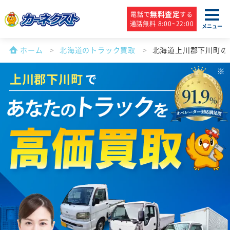
無料査定
電話で
する
通話無料 8:00~22:00
メニュー
ホーム
北海道のトラック買取
北海道上川郡下川町の
上川郡下川町
で