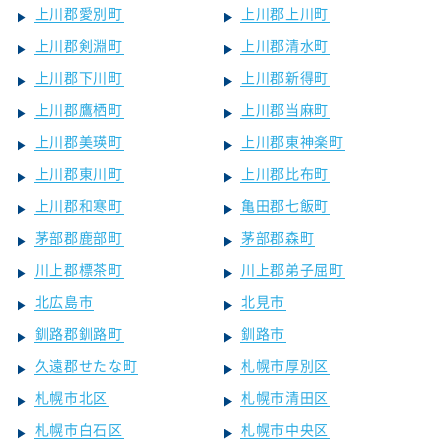
上川郡愛別町
上川郡上川町
上川郡剣淵町
上川郡清水町
上川郡下川町
上川郡新得町
上川郡鷹栖町
上川郡当麻町
上川郡美瑛町
上川郡東神楽町
上川郡東川町
上川郡比布町
上川郡和寒町
亀田郡七飯町
茅部郡鹿部町
茅部郡森町
川上郡標茶町
川上郡弟子屈町
北広島市
北見市
釧路郡釧路町
釧路市
久遠郡せたな町
札幌市厚別区
札幌市北区
札幌市清田区
札幌市白石区
札幌市中央区