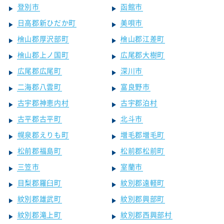
登別市
函館市
日高郡新ひだか町
美唄市
檜山郡厚沢部町
檜山郡江差町
檜山郡上ノ国町
広尾郡大樹町
広尾郡広尾町
深川市
二海郡八雲町
富良野市
古宇郡神恵内村
古宇郡泊村
古平郡古平町
北斗市
幌泉郡えりも町
増毛郡増毛町
松前郡福島町
松前郡松前町
三笠市
室蘭市
目梨郡羅臼町
紋別郡遠軽町
紋別郡雄武町
紋別郡興部町
紋別郡滝上町
紋別郡西興部村