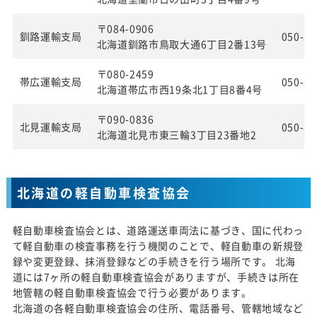
〒084-0906
釧路運輸支局
050-55
北海道釧路市鳥取大通6丁目2番13号
〒080-2459
帯広運輸支局
050-55
北海道帯広市西19条北1丁目8番4号
〒090-0836
北見運輸支局
050-55
北海道北見市東三輪3丁目23番地2
北海道の軽自動車検査協会
軽自動車検査協会とは、道路運送車両法に基づき、国に代わっ
て軽自動車の検査事務を行う機関のことで、軽自動車の新規登
録や変更登録、抹消登録などの手続きを行う場所です。 北海
道には7ヶ所の軽自動車検査協会がありますが、手続きは所在
地管轄の軽自動車検査協会で行う必要があります。
北海道の各軽自動車検査協会の住所、電話番号、管轄地域など