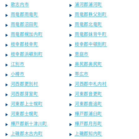
歌志内市
浦河郡浦河町
雨竜郡雨竜町
雨竜郡秩父別町
雨竜郡沼田町
雨竜郡北竜町
雨竜郡幌加内町
雨竜郡妹背牛町
枝幸郡枝幸町
枝幸郡中頓別町
枝幸郡浜頓別町
恵庭市
江別市
奥尻郡奥尻町
小樽市
帯広市
河西郡更別村
河西郡中札内村
河西郡芽室町
河東郡音更町
河東郡上士幌町
河東郡鹿追町
河東郡士幌町
樺戸郡浦臼町
樺戸郡新十津川町
樺戸郡月形町
上磯郡木古内町
上磯郡知内町