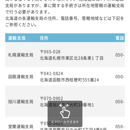
支局がありますが、車に関する手続きは所在地管轄の運輸支局
で行う必要があります。
北海道の各運輸支局の住所、電話番号、管轄地域などは下記を
ご参照ください。
運輸支局
住所
電話番
〒065-028
札幌運輸支局
050-55
北海道札幌市東区北28条東1 丁目
〒041-0824
函館運輸支局
050-55
北海道函館市西桔梗町555番24
〒070-0902
旭川運輸支局
050-55
北海道旭川市春光町10番地1
スクロールできます
〒050-0081
室蘭運輸支局
050-55
北海道室蘭市日の出町3丁目4番9号