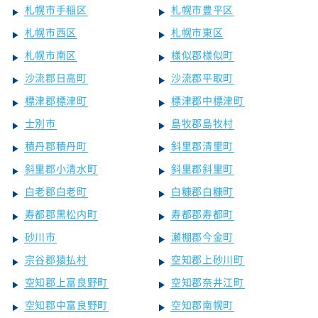
札幌市手稲区
札幌市豊平区
札幌市西区
札幌市東区
札幌市南区
様似郡様似町
沙流郡日高町
沙流郡平取町
標津郡標津町
標津郡中標津町
士別市
島牧郡島牧村
積丹郡積丹町
斜里郡清里町
斜里郡小清水町
斜里郡斜里町
白老郡白老町
白糠郡白糠町
寿都郡黒松内町
寿都郡寿都町
砂川市
瀬棚郡今金町
宗谷郡猿払村
空知郡上砂川町
空知郡上富良野町
空知郡奈井江町
空知郡中富良野町
空知郡南幌町