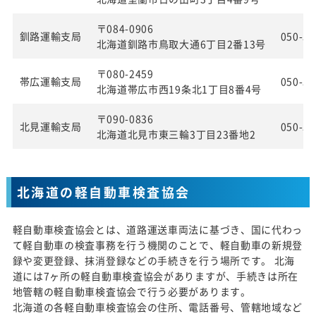
〒084-0906
釧路運輸支局
050-55
北海道釧路市鳥取大通6丁目2番13号
〒080-2459
帯広運輸支局
050-55
北海道帯広市西19条北1丁目8番4号
〒090-0836
北見運輸支局
050-55
北海道北見市東三輪3丁目23番地2
北海道の軽自動車検査協会
軽自動車検査協会とは、道路運送車両法に基づき、国に代わっ
て軽自動車の検査事務を行う機関のことで、軽自動車の新規登
録や変更登録、抹消登録などの手続きを行う場所です。 北海
道には7ヶ所の軽自動車検査協会がありますが、手続きは所在
地管轄の軽自動車検査協会で行う必要があります。
北海道の各軽自動車検査協会の住所、電話番号、管轄地域など