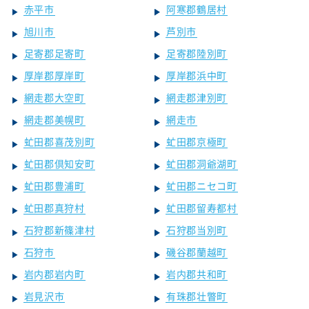
赤平市
阿寒郡鶴居村
旭川市
芦別市
足寄郡足寄町
足寄郡陸別町
厚岸郡厚岸町
厚岸郡浜中町
網走郡大空町
網走郡津別町
網走郡美幌町
網走市
虻田郡喜茂別町
虻田郡京極町
虻田郡倶知安町
虻田郡洞爺湖町
虻田郡豊浦町
虻田郡ニセコ町
虻田郡真狩村
虻田郡留寿都村
石狩郡新篠津村
石狩郡当別町
石狩市
磯谷郡蘭越町
岩内郡岩内町
岩内郡共和町
岩見沢市
有珠郡壮瞥町