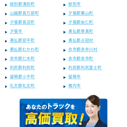
紋別郡湧別町
紋別市
山越郡長万部町
夕張郡栗山町
夕張郡長沼町
夕張郡由仁町
夕張市
勇払郡厚真町
勇払郡安平町
勇払郡占冠村
勇払郡むかわ町
余市郡赤井川村
余市郡仁木町
余市郡余市町
利尻郡利尻町
利尻郡利尻富士町
留萌郡小平町
留萌市
礼文郡礼文町
稚内市