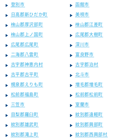
登別市
函館市
日高郡新ひだか町
美唄市
檜山郡厚沢部町
檜山郡江差町
檜山郡上ノ国町
広尾郡大樹町
広尾郡広尾町
深川市
二海郡八雲町
富良野市
古宇郡神恵内村
古宇郡泊村
古平郡古平町
北斗市
幌泉郡えりも町
増毛郡増毛町
松前郡福島町
松前郡松前町
三笠市
室蘭市
目梨郡羅臼町
紋別郡遠軽町
紋別郡雄武町
紋別郡興部町
紋別郡滝上町
紋別郡西興部村