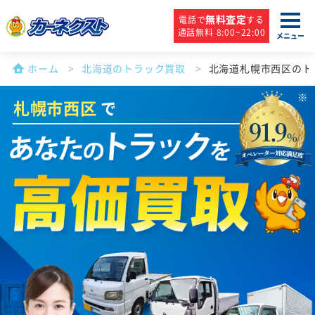
無料査定
電話で
する
通話無料 8:00~22:00
メニュー
ホーム
北海道のトラック買取
北海道札幌市西区のト
札幌市西区
で