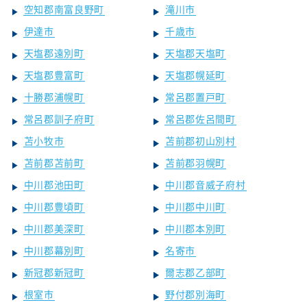
空知郡南富良野町
滝川市
伊達市
千歳市
天塩郡遠別町
天塩郡天塩町
天塩郡豊富町
天塩郡幌延町
十勝郡浦幌町
常呂郡置戸町
常呂郡訓子府町
常呂郡佐呂間町
苫小牧市
苫前郡初山別村
苫前郡苫前町
苫前郡羽幌町
中川郡池田町
中川郡音威子府村
中川郡豊頃町
中川郡中川町
中川郡美深町
中川郡本別町
中川郡幕別町
名寄市
新冠郡新冠町
爾志郡乙部町
根室市
野付郡別海町