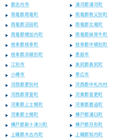
歌志内市
浦河郡浦河町
雨竜郡雨竜町
雨竜郡秩父別町
雨竜郡沼田町
雨竜郡北竜町
雨竜郡幌加内町
雨竜郡妹背牛町
枝幸郡枝幸町
枝幸郡中頓別町
枝幸郡浜頓別町
恵庭市
江別市
奥尻郡奥尻町
小樽市
帯広市
河西郡更別村
河西郡中札内村
河西郡芽室町
河東郡音更町
河東郡上士幌町
河東郡鹿追町
河東郡士幌町
樺戸郡浦臼町
樺戸郡新十津川町
樺戸郡月形町
上磯郡木古内町
上磯郡知内町