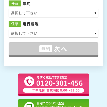
年式
任意
走行距離
任意
次へ
無料