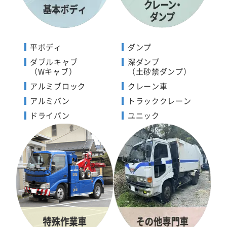
平ボディ
ダンプ
ダブルキャブ
深ダンプ
（Wキャブ）
（土砂禁ダンプ）
アルミブロック
クレーン車
アルミバン
トラッククレーン
ドライバン
ユニック