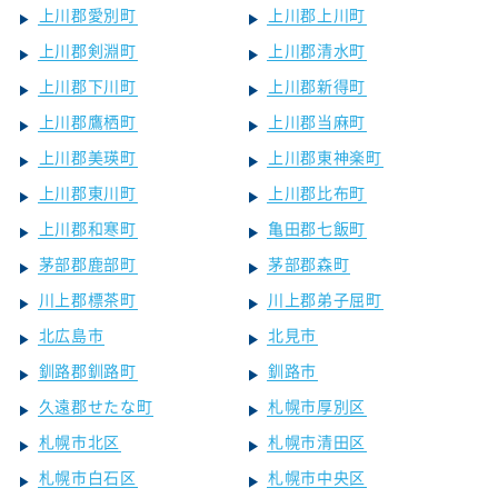
上川郡愛別町
上川郡上川町
上川郡剣淵町
上川郡清水町
上川郡下川町
上川郡新得町
上川郡鷹栖町
上川郡当麻町
上川郡美瑛町
上川郡東神楽町
上川郡東川町
上川郡比布町
上川郡和寒町
亀田郡七飯町
茅部郡鹿部町
茅部郡森町
川上郡標茶町
川上郡弟子屈町
北広島市
北見市
釧路郡釧路町
釧路市
久遠郡せたな町
札幌市厚別区
札幌市北区
札幌市清田区
札幌市白石区
札幌市中央区