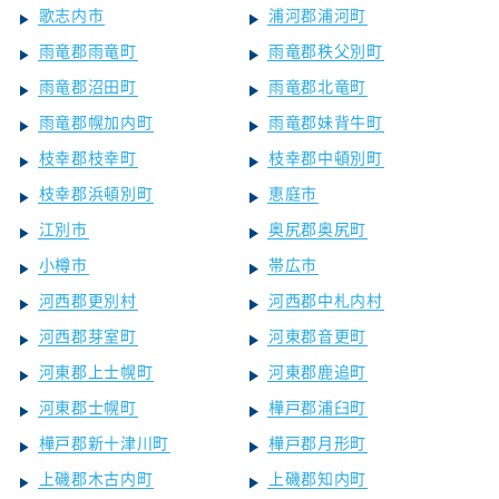
歌志内市
浦河郡浦河町
雨竜郡雨竜町
雨竜郡秩父別町
雨竜郡沼田町
雨竜郡北竜町
雨竜郡幌加内町
雨竜郡妹背牛町
枝幸郡枝幸町
枝幸郡中頓別町
枝幸郡浜頓別町
恵庭市
江別市
奥尻郡奥尻町
小樽市
帯広市
河西郡更別村
河西郡中札内村
河西郡芽室町
河東郡音更町
河東郡上士幌町
河東郡鹿追町
河東郡士幌町
樺戸郡浦臼町
樺戸郡新十津川町
樺戸郡月形町
上磯郡木古内町
上磯郡知内町