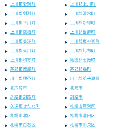
上川郡愛別町
上川郡上川町
上川郡剣淵町
上川郡清水町
上川郡下川町
上川郡新得町
上川郡鷹栖町
上川郡当麻町
上川郡美瑛町
上川郡東神楽町
上川郡東川町
上川郡比布町
上川郡和寒町
亀田郡七飯町
茅部郡鹿部町
茅部郡森町
川上郡標茶町
川上郡弟子屈町
北広島市
北見市
釧路郡釧路町
釧路市
久遠郡せたな町
札幌市厚別区
札幌市北区
札幌市清田区
札幌市白石区
札幌市中央区