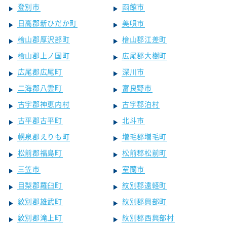
登別市
函館市
日高郡新ひだか町
美唄市
檜山郡厚沢部町
檜山郡江差町
檜山郡上ノ国町
広尾郡大樹町
広尾郡広尾町
深川市
二海郡八雲町
富良野市
古宇郡神恵内村
古宇郡泊村
古平郡古平町
北斗市
幌泉郡えりも町
増毛郡増毛町
松前郡福島町
松前郡松前町
三笠市
室蘭市
目梨郡羅臼町
紋別郡遠軽町
紋別郡雄武町
紋別郡興部町
紋別郡滝上町
紋別郡西興部村