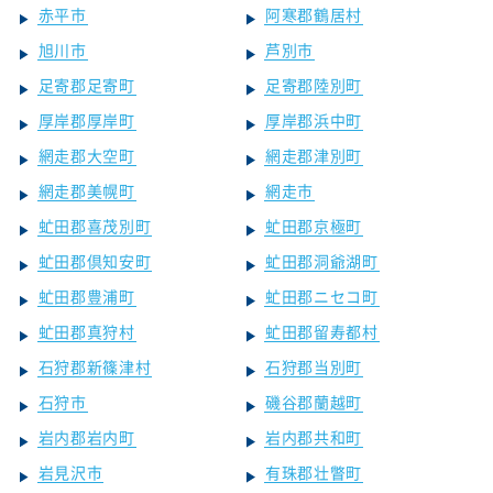
赤平市
阿寒郡鶴居村
旭川市
芦別市
足寄郡足寄町
足寄郡陸別町
厚岸郡厚岸町
厚岸郡浜中町
網走郡大空町
網走郡津別町
網走郡美幌町
網走市
虻田郡喜茂別町
虻田郡京極町
虻田郡倶知安町
虻田郡洞爺湖町
虻田郡豊浦町
虻田郡ニセコ町
虻田郡真狩村
虻田郡留寿都村
石狩郡新篠津村
石狩郡当別町
石狩市
磯谷郡蘭越町
岩内郡岩内町
岩内郡共和町
岩見沢市
有珠郡壮瞥町