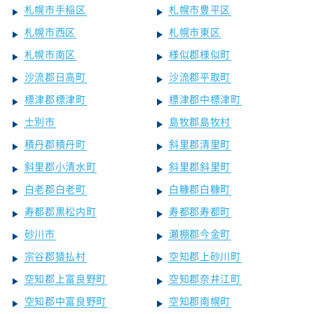
札幌市手稲区
札幌市豊平区
札幌市西区
札幌市東区
札幌市南区
様似郡様似町
沙流郡日高町
沙流郡平取町
標津郡標津町
標津郡中標津町
士別市
島牧郡島牧村
積丹郡積丹町
斜里郡清里町
斜里郡小清水町
斜里郡斜里町
白老郡白老町
白糠郡白糠町
寿都郡黒松内町
寿都郡寿都町
砂川市
瀬棚郡今金町
宗谷郡猿払村
空知郡上砂川町
空知郡上富良野町
空知郡奈井江町
空知郡中富良野町
空知郡南幌町