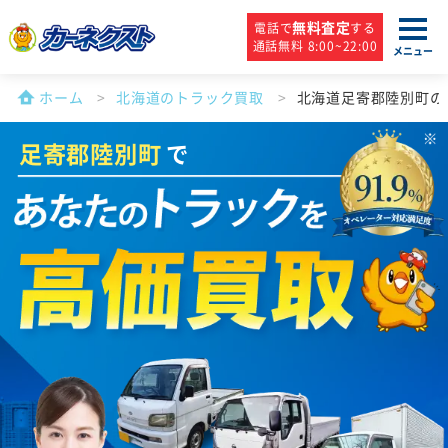
無料査定
電話で
する
通話無料 8:00~22:00
メニュー
ホーム
北海道のトラック買取
北海道足寄郡陸別町の
足寄郡陸別町
で