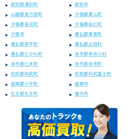
紋別郡湧別町
紋別市
山越郡長万部町
夕張郡栗山町
夕張郡長沼町
夕張郡由仁町
夕張市
勇払郡厚真町
勇払郡安平町
勇払郡占冠村
勇払郡むかわ町
余市郡赤井川村
余市郡仁木町
余市郡余市町
利尻郡利尻町
利尻郡利尻富士町
留萌郡小平町
留萌市
礼文郡礼文町
稚内市