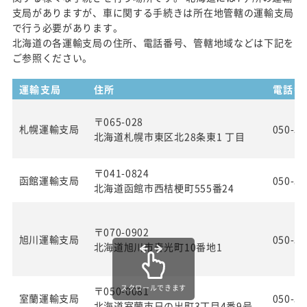
支局がありますが、車に関する手続きは所在地管轄の運輸支局
で行う必要があります。
北海道の各運輸支局の住所、電話番号、管轄地域などは下記を
ご参照ください。
運輸支局
住所
電話番
〒065-028
札幌運輸支局
050-55
北海道札幌市東区北28条東1 丁目
〒041-0824
函館運輸支局
050-55
北海道函館市西桔梗町555番24
〒070-0902
旭川運輸支局
050-55
北海道旭川市春光町10番地1
スクロールできます
〒050-0081
室蘭運輸支局
050-55
北海道室蘭市日の出町3丁目4番9号