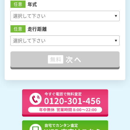
年式
任意
走行距離
任意
次へ
無料