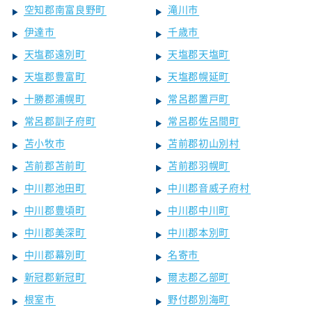
空知郡南富良野町
滝川市
伊達市
千歳市
天塩郡遠別町
天塩郡天塩町
天塩郡豊富町
天塩郡幌延町
十勝郡浦幌町
常呂郡置戸町
常呂郡訓子府町
常呂郡佐呂間町
苫小牧市
苫前郡初山別村
苫前郡苫前町
苫前郡羽幌町
中川郡池田町
中川郡音威子府村
中川郡豊頃町
中川郡中川町
中川郡美深町
中川郡本別町
中川郡幕別町
名寄市
新冠郡新冠町
爾志郡乙部町
根室市
野付郡別海町