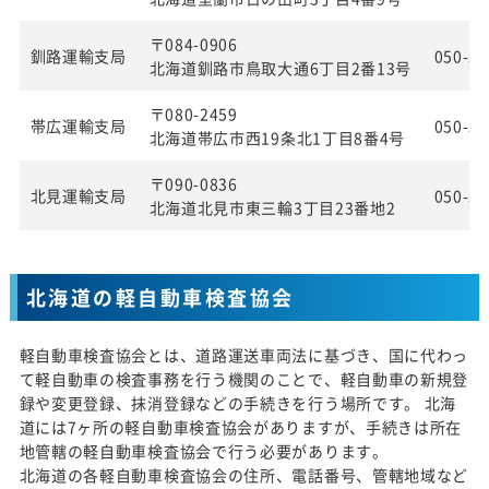
〒084-0906
釧路運輸支局
050-55
北海道釧路市鳥取大通6丁目2番13号
〒080-2459
帯広運輸支局
050-55
北海道帯広市西19条北1丁目8番4号
〒090-0836
北見運輸支局
050-55
北海道北見市東三輪3丁目23番地2
北海道の軽自動車検査協会
軽自動車検査協会とは、道路運送車両法に基づき、国に代わっ
て軽自動車の検査事務を行う機関のことで、軽自動車の新規登
録や変更登録、抹消登録などの手続きを行う場所です。 北海
道には7ヶ所の軽自動車検査協会がありますが、手続きは所在
地管轄の軽自動車検査協会で行う必要があります。
北海道の各軽自動車検査協会の住所、電話番号、管轄地域など