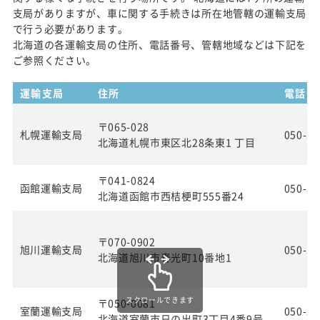
支局がありますが、車に関する手続きは所在地管轄の運輸支局
で行う必要があります。
北海道の各運輸支局の住所、電話番号、管轄地域などは下記を
ご参照ください。
運輸支局
住所
電話番
〒065-028
札幌運輸支局
050-55
北海道札幌市東区北28条東1 丁目
〒041-0824
函館運輸支局
050-55
北海道函館市西桔梗町555番24
〒070-0902
旭川運輸支局
050-55
北海道旭川市春光町10番地1
スクロールできます
〒050-0081
室蘭運輸支局
050-55
北海道室蘭市日の出町3丁目4番9号