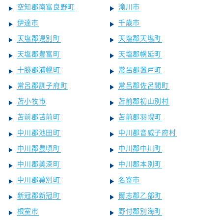
空知郡南富良野町
滝川市
伊達市
千歳市
天塩郡遠別町
天塩郡天塩町
天塩郡豊富町
天塩郡幌延町
十勝郡浦幌町
常呂郡置戸町
常呂郡訓子府町
常呂郡佐呂間町
苫小牧市
苫前郡初山別村
苫前郡苫前町
苫前郡羽幌町
中川郡池田町
中川郡音威子府村
中川郡豊頃町
中川郡中川町
中川郡美深町
中川郡本別町
中川郡幕別町
名寄市
新冠郡新冠町
爾志郡乙部町
根室市
野付郡別海町