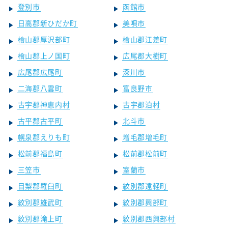
登別市
函館市
日高郡新ひだか町
美唄市
檜山郡厚沢部町
檜山郡江差町
檜山郡上ノ国町
広尾郡大樹町
広尾郡広尾町
深川市
二海郡八雲町
富良野市
古宇郡神恵内村
古宇郡泊村
古平郡古平町
北斗市
幌泉郡えりも町
増毛郡増毛町
松前郡福島町
松前郡松前町
三笠市
室蘭市
目梨郡羅臼町
紋別郡遠軽町
紋別郡雄武町
紋別郡興部町
紋別郡滝上町
紋別郡西興部村