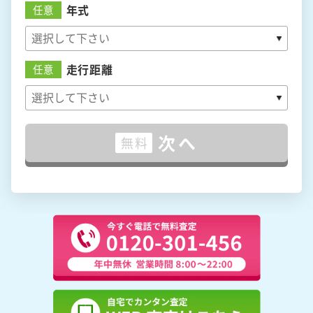
年式
任意
走行距離
任意
次へ
無料