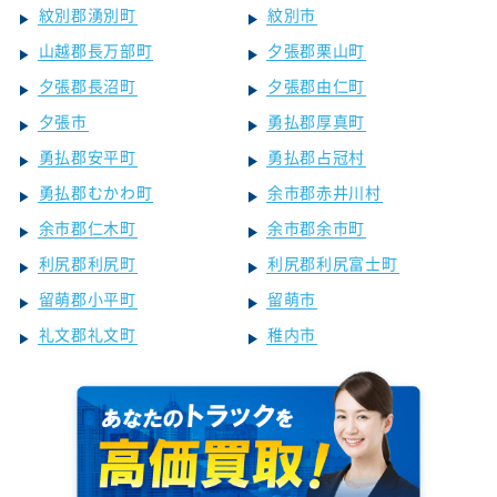
紋別郡湧別町
紋別市
山越郡長万部町
夕張郡栗山町
夕張郡長沼町
夕張郡由仁町
夕張市
勇払郡厚真町
勇払郡安平町
勇払郡占冠村
勇払郡むかわ町
余市郡赤井川村
余市郡仁木町
余市郡余市町
利尻郡利尻町
利尻郡利尻富士町
留萌郡小平町
留萌市
礼文郡礼文町
稚内市