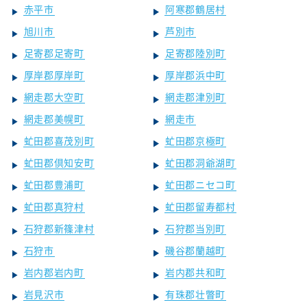
赤平市
阿寒郡鶴居村
旭川市
芦別市
足寄郡足寄町
足寄郡陸別町
厚岸郡厚岸町
厚岸郡浜中町
網走郡大空町
網走郡津別町
網走郡美幌町
網走市
虻田郡喜茂別町
虻田郡京極町
虻田郡倶知安町
虻田郡洞爺湖町
虻田郡豊浦町
虻田郡ニセコ町
虻田郡真狩村
虻田郡留寿都村
石狩郡新篠津村
石狩郡当別町
石狩市
磯谷郡蘭越町
岩内郡岩内町
岩内郡共和町
岩見沢市
有珠郡壮瞥町