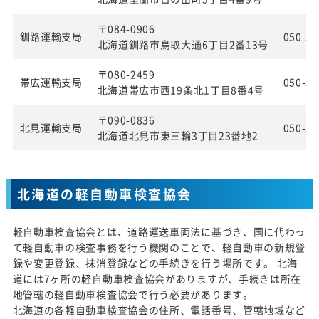
〒084-0906
釧路運輸支局
050-55
北海道釧路市鳥取大通6丁目2番13号
〒080-2459
帯広運輸支局
050-55
北海道帯広市西19条北1丁目8番4号
〒090-0836
北見運輸支局
050-55
北海道北見市東三輪3丁目23番地2
北海道の軽自動車検査協会
軽自動車検査協会とは、道路運送車両法に基づき、国に代わっ
て軽自動車の検査事務を行う機関のことで、軽自動車の新規登
録や変更登録、抹消登録などの手続きを行う場所です。 北海
道には7ヶ所の軽自動車検査協会がありますが、手続きは所在
地管轄の軽自動車検査協会で行う必要があります。
北海道の各軽自動車検査協会の住所、電話番号、管轄地域など