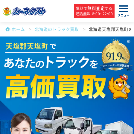
無料査定
電話で
する
通話無料 8:00~22:00
メニュー
ホーム
北海道のトラック買取
北海道天塩郡天塩町の
天塩郡天塩町
で