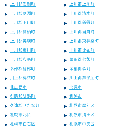
上川郡愛別町
上川郡上川町
上川郡剣淵町
上川郡清水町
上川郡下川町
上川郡新得町
上川郡鷹栖町
上川郡当麻町
上川郡美瑛町
上川郡東神楽町
上川郡東川町
上川郡比布町
上川郡和寒町
亀田郡七飯町
茅部郡鹿部町
茅部郡森町
川上郡標茶町
川上郡弟子屈町
北広島市
北見市
釧路郡釧路町
釧路市
久遠郡せたな町
札幌市厚別区
札幌市北区
札幌市清田区
札幌市白石区
札幌市中央区