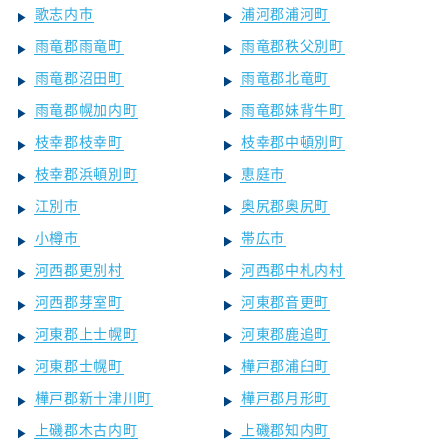
歌志内市
浦河郡浦河町
雨竜郡雨竜町
雨竜郡秩父別町
雨竜郡沼田町
雨竜郡北竜町
雨竜郡幌加内町
雨竜郡妹背牛町
枝幸郡枝幸町
枝幸郡中頓別町
枝幸郡浜頓別町
恵庭市
江別市
奥尻郡奥尻町
小樽市
帯広市
河西郡更別村
河西郡中札内村
河西郡芽室町
河東郡音更町
河東郡上士幌町
河東郡鹿追町
河東郡士幌町
樺戸郡浦臼町
樺戸郡新十津川町
樺戸郡月形町
上磯郡木古内町
上磯郡知内町