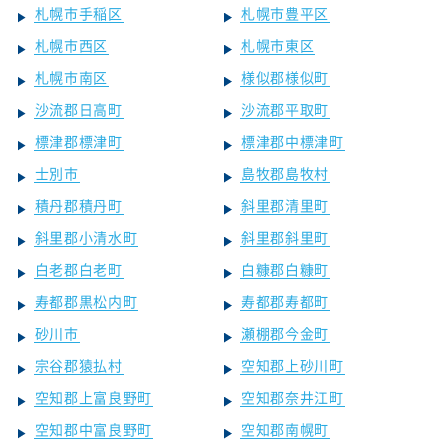
札幌市手稲区
札幌市豊平区
札幌市西区
札幌市東区
札幌市南区
様似郡様似町
沙流郡日高町
沙流郡平取町
標津郡標津町
標津郡中標津町
士別市
島牧郡島牧村
積丹郡積丹町
斜里郡清里町
斜里郡小清水町
斜里郡斜里町
白老郡白老町
白糠郡白糠町
寿都郡黒松内町
寿都郡寿都町
砂川市
瀬棚郡今金町
宗谷郡猿払村
空知郡上砂川町
空知郡上富良野町
空知郡奈井江町
空知郡中富良野町
空知郡南幌町