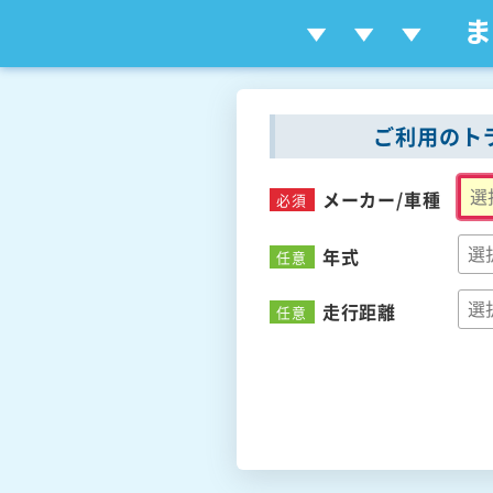
ご利用のト
メーカー/
車種
必須
年式
任意
走行距離
任意