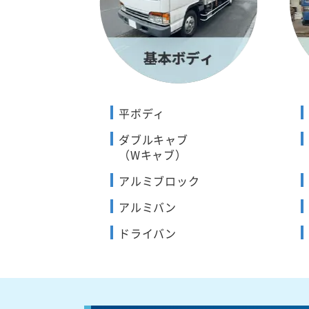
平ボディ
ダブルキャブ
（Wキャブ）
アルミブロック
アルミバン
ドライバン