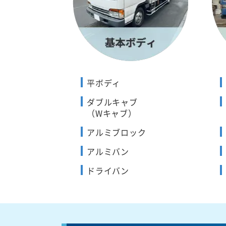
平ボディ
ダブルキャブ
（Wキャブ）
アルミブロック
アルミバン
ドライバン