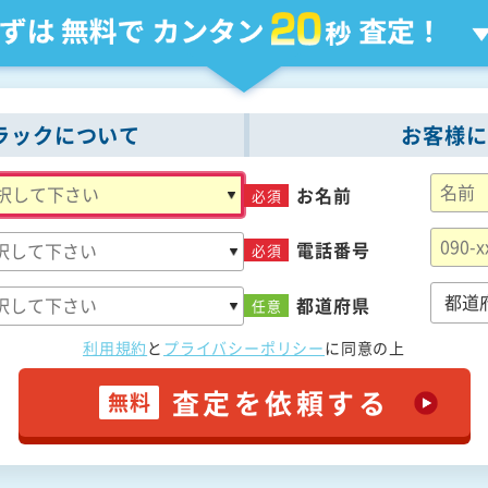
ラックについて
お客様に
お名前
必須
電話番号
必須
都道府県
任意
利用規約
と
プライバシーポリシー
に
同意の上
査定を依頼する
無料