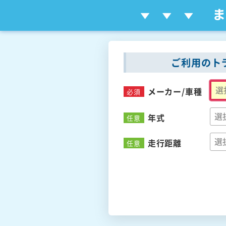
ご利用のト
メーカー/
車種
必須
年式
任意
走行距離
任意