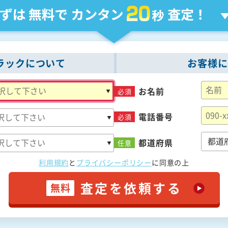
ラックについて
お客様に
お名前
必須
電話番号
必須
都道府県
任意
利用規約
と
プライバシーポリシー
に
同意の上
査定を依頼する
無料