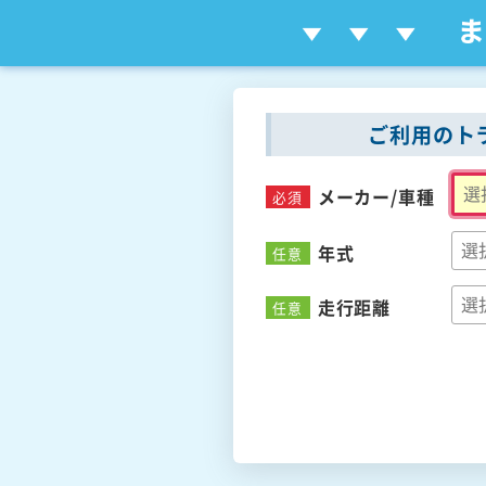
ご利用のト
メーカー/
車種
必須
年式
任意
走行距離
任意