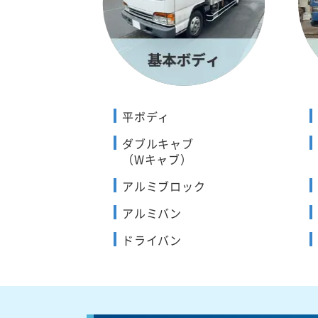
平ボディ
ダブルキャブ
（Wキャブ）
アルミブロック
アルミバン
ドライバン