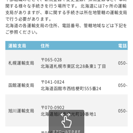
関する様々な手続きを行う場所です。 北海道には7ヶ所の運輸
支局がありますが、車に関する手続きは所在地管轄の運輸支局
で行う必要があります。
北海道の各運輸支局の住所、電話番号、管轄地域などは下記を
ご参照ください。
運輸支局
住所
電話番
〒065-028
札幌運輸支局
050-55
北海道札幌市東区北28条東1 丁目
〒041-0824
函館運輸支局
050-55
北海道函館市西桔梗町555番24
〒070-0902
旭川運輸支局
050-55
北海道旭川市春光町10番地1
スクロールできます
〒050-0081