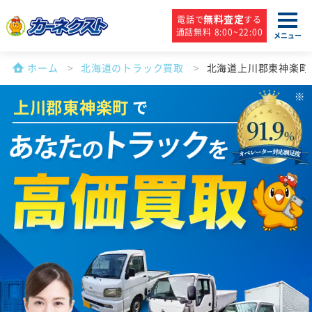
無料査定
電話で
する
通話無料 8:00~22:00
メニュー
ホーム
北海道のトラック買取
北海道上川郡東神楽町
上川郡東神楽町
で