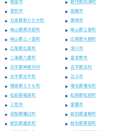
根室市
野付郡別海町
登別市
函館市
日高郡新ひだか町
美唄市
檜山郡厚沢部町
檜山郡江差町
檜山郡上ノ国町
広尾郡大樹町
広尾郡広尾町
深川市
二海郡八雲町
富良野市
古宇郡神恵内村
古宇郡泊村
古平郡古平町
北斗市
幌泉郡えりも町
増毛郡増毛町
松前郡福島町
松前郡松前町
三笠市
室蘭市
目梨郡羅臼町
紋別郡遠軽町
紋別郡雄武町
紋別郡興部町