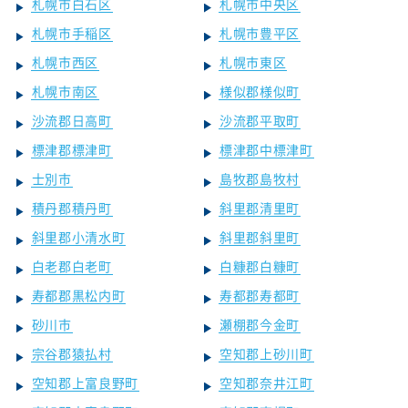
札幌市白石区
札幌市中央区
札幌市手稲区
札幌市豊平区
札幌市西区
札幌市東区
札幌市南区
様似郡様似町
沙流郡日高町
沙流郡平取町
標津郡標津町
標津郡中標津町
士別市
島牧郡島牧村
積丹郡積丹町
斜里郡清里町
斜里郡小清水町
斜里郡斜里町
白老郡白老町
白糠郡白糠町
寿都郡黒松内町
寿都郡寿都町
砂川市
瀬棚郡今金町
宗谷郡猿払村
空知郡上砂川町
空知郡上富良野町
空知郡奈井江町