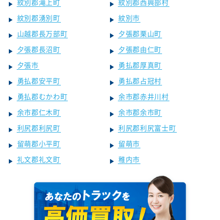
紋別郡滝上町
紋別郡西興部村
紋別郡湧別町
紋別市
山越郡長万部町
夕張郡栗山町
夕張郡長沼町
夕張郡由仁町
夕張市
勇払郡厚真町
勇払郡安平町
勇払郡占冠村
勇払郡むかわ町
余市郡赤井川村
余市郡仁木町
余市郡余市町
利尻郡利尻町
利尻郡利尻富士町
留萌郡小平町
留萌市
礼文郡礼文町
稚内市