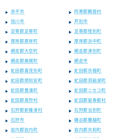
赤平市
阿寒郡鶴居村
旭川市
芦別市
足寄郡足寄町
足寄郡陸別町
厚岸郡厚岸町
厚岸郡浜中町
網走郡大空町
網走郡津別町
網走郡美幌町
網走市
虻田郡喜茂別町
虻田郡京極町
虻田郡倶知安町
虻田郡洞爺湖町
虻田郡豊浦町
虻田郡ニセコ町
虻田郡真狩村
虻田郡留寿都村
石狩郡新篠津村
石狩郡当別町
石狩市
磯谷郡蘭越町
岩内郡岩内町
岩内郡共和町