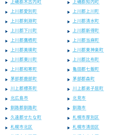
上磯郡木古内町
上磯郡知内町
上川郡愛別町
上川郡上川町
上川郡剣淵町
上川郡清水町
上川郡下川町
上川郡新得町
上川郡鷹栖町
上川郡当麻町
上川郡美瑛町
上川郡東神楽町
上川郡東川町
上川郡比布町
上川郡和寒町
亀田郡七飯町
茅部郡鹿部町
茅部郡森町
川上郡標茶町
川上郡弟子屈町
北広島市
北見市
釧路郡釧路町
釧路市
久遠郡せたな町
札幌市厚別区
札幌市北区
札幌市清田区