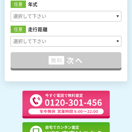
年式
任意
走行距離
任意
次へ
無料