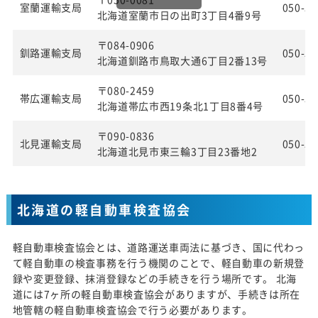
室蘭運輸支局
050-55
北海道室蘭市日の出町3丁目4番9号
〒084-0906
釧路運輸支局
050-55
北海道釧路市鳥取大通6丁目2番13号
〒080-2459
帯広運輸支局
050-55
北海道帯広市西19条北1丁目8番4号
〒090-0836
北見運輸支局
050-55
北海道北見市東三輪3丁目23番地2
北海道の軽自動車検査協会
軽自動車検査協会とは、道路運送車両法に基づき、国に代わっ
て軽自動車の検査事務を行う機関のことで、軽自動車の新規登
録や変更登録、抹消登録などの手続きを行う場所です。 北海
道には7ヶ所の軽自動車検査協会がありますが、手続きは所在
地管轄の軽自動車検査協会で行う必要があります。