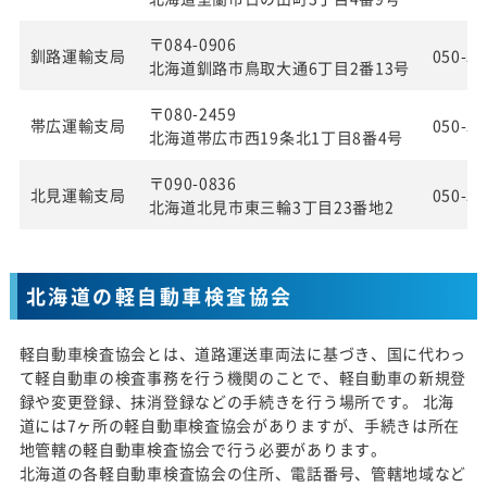
〒084-0906
釧路運輸支局
050-55
北海道釧路市鳥取大通6丁目2番13号
〒080-2459
帯広運輸支局
050-55
北海道帯広市西19条北1丁目8番4号
〒090-0836
北見運輸支局
050-55
北海道北見市東三輪3丁目23番地2
北海道の軽自動車検査協会
軽自動車検査協会とは、道路運送車両法に基づき、国に代わっ
て軽自動車の検査事務を行う機関のことで、軽自動車の新規登
録や変更登録、抹消登録などの手続きを行う場所です。 北海
道には7ヶ所の軽自動車検査協会がありますが、手続きは所在
地管轄の軽自動車検査協会で行う必要があります。
北海道の各軽自動車検査協会の住所、電話番号、管轄地域など