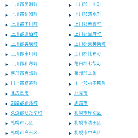
上川郡愛別町
上川郡上川町
上川郡剣淵町
上川郡清水町
上川郡下川町
上川郡新得町
上川郡鷹栖町
上川郡当麻町
上川郡美瑛町
上川郡東神楽町
上川郡東川町
上川郡比布町
上川郡和寒町
亀田郡七飯町
茅部郡鹿部町
茅部郡森町
川上郡標茶町
川上郡弟子屈町
北広島市
北見市
釧路郡釧路町
釧路市
久遠郡せたな町
札幌市厚別区
札幌市北区
札幌市清田区
札幌市白石区
札幌市中央区