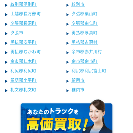
紋別郡湧別町
紋別市
山越郡長万部町
夕張郡栗山町
夕張郡長沼町
夕張郡由仁町
夕張市
勇払郡厚真町
勇払郡安平町
勇払郡占冠村
勇払郡むかわ町
余市郡赤井川村
余市郡仁木町
余市郡余市町
利尻郡利尻町
利尻郡利尻富士町
留萌郡小平町
留萌市
礼文郡礼文町
稚内市