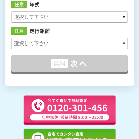
年式
任意
走行距離
任意
次へ
無料