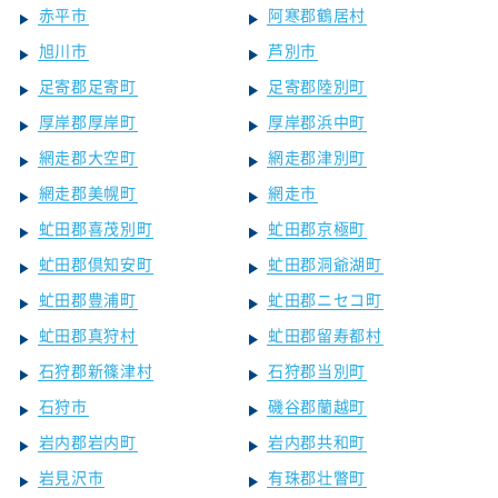
赤平市
阿寒郡鶴居村
旭川市
芦別市
足寄郡足寄町
足寄郡陸別町
厚岸郡厚岸町
厚岸郡浜中町
網走郡大空町
網走郡津別町
網走郡美幌町
網走市
虻田郡喜茂別町
虻田郡京極町
虻田郡倶知安町
虻田郡洞爺湖町
虻田郡豊浦町
虻田郡ニセコ町
虻田郡真狩村
虻田郡留寿都村
石狩郡新篠津村
石狩郡当別町
石狩市
磯谷郡蘭越町
岩内郡岩内町
岩内郡共和町
岩見沢市
有珠郡壮瞥町