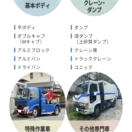
平ボディ
ダンプ
ダブルキャブ
深ダンプ
（Wキャブ）
（土砂禁ダンプ）
アルミブロック
クレーン車
アルミバン
トラッククレーン
ドライバン
ユニック