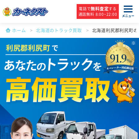
無料査定
電話で
する
通話無料 8:00~22:00
メニュー
ホーム
北海道のトラック買取
北海道利尻郡利尻町の
利尻郡利尻町
で