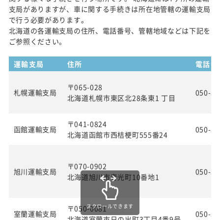
支局がありますが、車に関する手続きは所在地管轄の運輸支局
で行う必要があります。
北海道の各運輸支局の住所、電話番号、管轄地域などは下記を
ご参照ください。
運輸支局
住所
電話番
〒065-028
札幌運輸支局
050-55
北海道札幌市東区北28条東1 丁目
〒041-0824
函館運輸支局
050-55
北海道函館市西桔梗町555番24
〒070-0902
旭川運輸支局
050-55
北海道旭川市春光町10番地1
スクロールできます
〒050-0081
室蘭運輸支局
050-55
北海道室蘭市日の出町3丁目4番9号