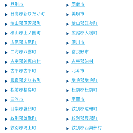
登別市
函館市
日高郡新ひだか町
美唄市
檜山郡厚沢部町
檜山郡江差町
檜山郡上ノ国町
広尾郡大樹町
広尾郡広尾町
深川市
二海郡八雲町
富良野市
古宇郡神恵内村
古宇郡泊村
古平郡古平町
北斗市
幌泉郡えりも町
増毛郡増毛町
松前郡福島町
松前郡松前町
三笠市
室蘭市
目梨郡羅臼町
紋別郡遠軽町
紋別郡雄武町
紋別郡興部町
紋別郡滝上町
紋別郡西興部村