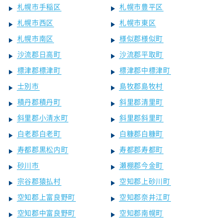
札幌市手稲区
札幌市豊平区
札幌市西区
札幌市東区
札幌市南区
様似郡様似町
沙流郡日高町
沙流郡平取町
標津郡標津町
標津郡中標津町
士別市
島牧郡島牧村
積丹郡積丹町
斜里郡清里町
斜里郡小清水町
斜里郡斜里町
白老郡白老町
白糠郡白糠町
寿都郡黒松内町
寿都郡寿都町
砂川市
瀬棚郡今金町
宗谷郡猿払村
空知郡上砂川町
空知郡上富良野町
空知郡奈井江町
空知郡中富良野町
空知郡南幌町