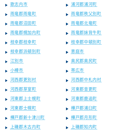
歌志内市
浦河郡浦河町
雨竜郡雨竜町
雨竜郡秩父別町
雨竜郡沼田町
雨竜郡北竜町
雨竜郡幌加内町
雨竜郡妹背牛町
枝幸郡枝幸町
枝幸郡中頓別町
枝幸郡浜頓別町
恵庭市
江別市
奥尻郡奥尻町
小樽市
帯広市
河西郡更別村
河西郡中札内村
河西郡芽室町
河東郡音更町
河東郡上士幌町
河東郡鹿追町
河東郡士幌町
樺戸郡浦臼町
樺戸郡新十津川町
樺戸郡月形町
上磯郡木古内町
上磯郡知内町