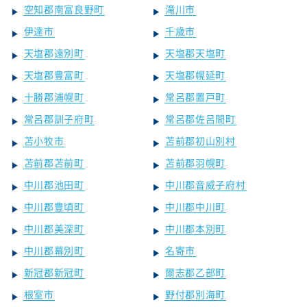
空知郡南富良野町
滝川市
伊達市
千歳市
天塩郡遠別町
天塩郡天塩町
天塩郡豊富町
天塩郡幌延町
十勝郡浦幌町
常呂郡置戸町
常呂郡訓子府町
常呂郡佐呂間町
苫小牧市
苫前郡初山別村
苫前郡苫前町
苫前郡羽幌町
中川郡池田町
中川郡音威子府村
中川郡豊頃町
中川郡中川町
中川郡美深町
中川郡本別町
中川郡幕別町
名寄市
新冠郡新冠町
爾志郡乙部町
根室市
野付郡別海町