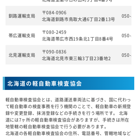
〒084-0906
釧路運輸支局
050-55
北海道釧路市鳥取大通6丁目2番13号
〒080-2459
帯広運輸支局
050-55
北海道帯広市西19条北1丁目8番4号
〒090-0836
北見運輸支局
050-55
北海道北見市東三輪3丁目23番地2
北海道の軽自動車検査協会
軽自動車検査協会とは、道路運送車両法に基づき、国に代わっ
て軽自動車の検査事務を行う機関のことで、軽自動車の新規登
録や変更登録、抹消登録などの手続きを行う場所です。 北海
道には7ヶ所の軽自動車検査協会がありますが、手続きは所在
地管轄の軽自動車検査協会で行う必要があります。
北海道の各軽自動車検査協会の住所、電話番号、管轄地域など