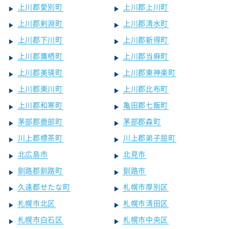
上川郡愛別町
上川郡上川町
上川郡剣淵町
上川郡清水町
上川郡下川町
上川郡新得町
上川郡鷹栖町
上川郡当麻町
上川郡美瑛町
上川郡東神楽町
上川郡東川町
上川郡比布町
上川郡和寒町
亀田郡七飯町
茅部郡鹿部町
茅部郡森町
川上郡標茶町
川上郡弟子屈町
北広島市
北見市
釧路郡釧路町
釧路市
久遠郡せたな町
札幌市厚別区
札幌市北区
札幌市清田区
札幌市白石区
札幌市中央区