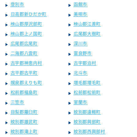
登別市
函館市
日高郡新ひだか町
美唄市
檜山郡厚沢部町
檜山郡江差町
檜山郡上ノ国町
広尾郡大樹町
広尾郡広尾町
深川市
二海郡八雲町
富良野市
古宇郡神恵内村
古宇郡泊村
古平郡古平町
北斗市
幌泉郡えりも町
増毛郡増毛町
松前郡福島町
松前郡松前町
三笠市
室蘭市
目梨郡羅臼町
紋別郡遠軽町
紋別郡雄武町
紋別郡興部町
紋別郡滝上町
紋別郡西興部村