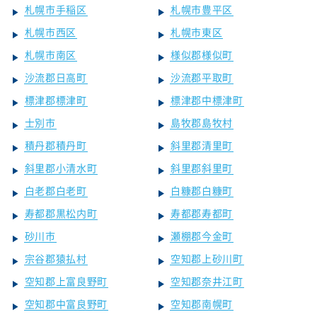
札幌市手稲区
札幌市豊平区
札幌市西区
札幌市東区
札幌市南区
様似郡様似町
沙流郡日高町
沙流郡平取町
標津郡標津町
標津郡中標津町
士別市
島牧郡島牧村
積丹郡積丹町
斜里郡清里町
斜里郡小清水町
斜里郡斜里町
白老郡白老町
白糠郡白糠町
寿都郡黒松内町
寿都郡寿都町
砂川市
瀬棚郡今金町
宗谷郡猿払村
空知郡上砂川町
空知郡上富良野町
空知郡奈井江町
空知郡中富良野町
空知郡南幌町