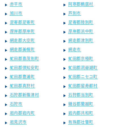
赤平市
阿寒郡鶴居村
旭川市
芦別市
足寄郡足寄町
足寄郡陸別町
厚岸郡厚岸町
厚岸郡浜中町
網走郡大空町
網走郡津別町
網走郡美幌町
網走市
虻田郡喜茂別町
虻田郡京極町
虻田郡倶知安町
虻田郡洞爺湖町
虻田郡豊浦町
虻田郡ニセコ町
虻田郡真狩村
虻田郡留寿都村
石狩郡新篠津村
石狩郡当別町
石狩市
磯谷郡蘭越町
岩内郡岩内町
岩内郡共和町
岩見沢市
有珠郡壮瞥町