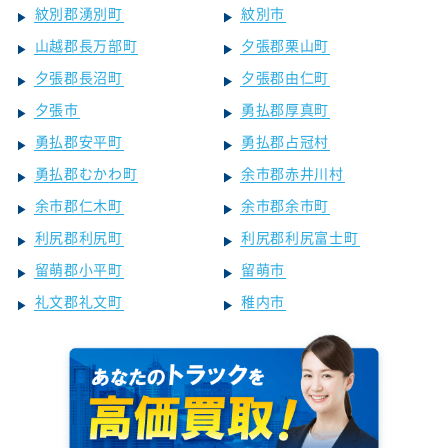
紋別郡湧別町
紋別市
山越郡長万部町
夕張郡栗山町
夕張郡長沼町
夕張郡由仁町
夕張市
勇払郡厚真町
勇払郡安平町
勇払郡占冠村
勇払郡むかわ町
余市郡赤井川村
余市郡仁木町
余市郡余市町
利尻郡利尻町
利尻郡利尻富士町
留萌郡小平町
留萌市
礼文郡礼文町
稚内市