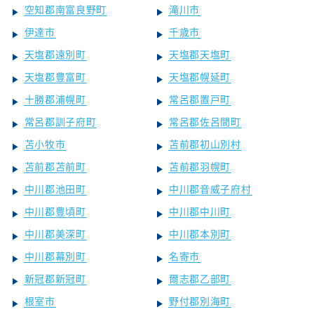
空知郡南富良野町
滝川市
伊達市
千歳市
天塩郡遠別町
天塩郡天塩町
天塩郡豊富町
天塩郡幌延町
十勝郡浦幌町
常呂郡置戸町
常呂郡訓子府町
常呂郡佐呂間町
苫小牧市
苫前郡初山別村
苫前郡苫前町
苫前郡羽幌町
中川郡池田町
中川郡音威子府村
中川郡豊頃町
中川郡中川町
中川郡美深町
中川郡本別町
中川郡幕別町
名寄市
新冠郡新冠町
爾志郡乙部町
根室市
野付郡別海町