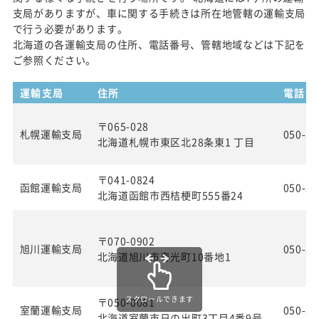
支局がありますが、車に関する手続きは所在地管轄の運輸支局
で行う必要があります。
北海道の各運輸支局の住所、電話番号、管轄地域などは下記を
ご参照ください。
運輸支局
住所
電話番
〒065-028
札幌運輸支局
050-55
北海道札幌市東区北28条東1 丁目
〒041-0824
函館運輸支局
050-55
北海道函館市西桔梗町555番24
〒070-0902
旭川運輸支局
050-55
北海道旭川市春光町10番地1
スクロールできます
〒050-0081
室蘭運輸支局
050-55
北海道室蘭市日の出町3丁目4番9号