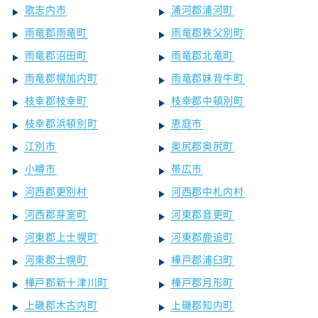
歌志内市
浦河郡浦河町
雨竜郡雨竜町
雨竜郡秩父別町
雨竜郡沼田町
雨竜郡北竜町
雨竜郡幌加内町
雨竜郡妹背牛町
枝幸郡枝幸町
枝幸郡中頓別町
枝幸郡浜頓別町
恵庭市
江別市
奥尻郡奥尻町
小樽市
帯広市
河西郡更別村
河西郡中札内村
河西郡芽室町
河東郡音更町
河東郡上士幌町
河東郡鹿追町
河東郡士幌町
樺戸郡浦臼町
樺戸郡新十津川町
樺戸郡月形町
上磯郡木古内町
上磯郡知内町