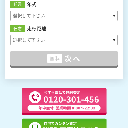
年式
任意
走行距離
任意
次へ
無料