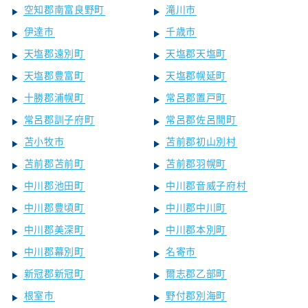
空知郡南富良野町
滝川市
伊達市
千歳市
天塩郡遠別町
天塩郡天塩町
天塩郡豊富町
天塩郡幌延町
十勝郡浦幌町
常呂郡置戸町
常呂郡訓子府町
常呂郡佐呂間町
苫小牧市
苫前郡初山別村
苫前郡苫前町
苫前郡羽幌町
中川郡池田町
中川郡音威子府村
中川郡豊頃町
中川郡中川町
中川郡美深町
中川郡本別町
中川郡幕別町
名寄市
新冠郡新冠町
爾志郡乙部町
根室市
野付郡別海町