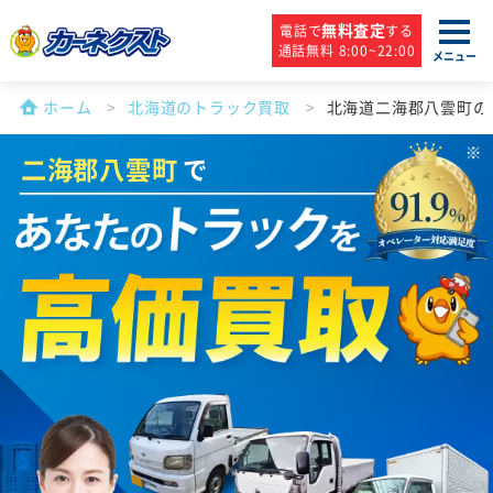
無料査定
電話で
する
通話無料 8:00~22:00
メニュー
ホーム
北海道のトラック買取
北海道二海郡八雲町の
二海郡八雲町
で