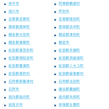
赤平市
阿寒郡鶴居村
旭川市
芦別市
足寄郡足寄町
足寄郡陸別町
厚岸郡厚岸町
厚岸郡浜中町
網走郡大空町
網走郡津別町
網走郡美幌町
網走市
虻田郡喜茂別町
虻田郡京極町
虻田郡倶知安町
虻田郡洞爺湖町
虻田郡豊浦町
虻田郡ニセコ町
虻田郡真狩村
虻田郡留寿都村
石狩郡新篠津村
石狩郡当別町
石狩市
磯谷郡蘭越町
岩内郡岩内町
岩内郡共和町
岩見沢市
有珠郡壮瞥町