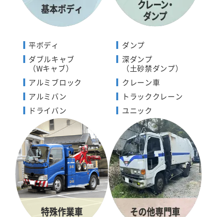
平ボディ
ダンプ
ダブルキャブ
深ダンプ
（Wキャブ）
（土砂禁ダンプ）
アルミブロック
クレーン車
アルミバン
トラッククレーン
ドライバン
ユニック