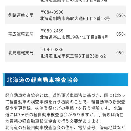
〒084-0906
釧路運輸支局
050-55
北海道釧路市鳥取大通6丁目2番13号
〒080-2459
帯広運輸支局
050-55
北海道帯広市西19条北1丁目8番4号
〒090-0836
北見運輸支局
050-55
北海道北見市東三輪3丁目23番地2
北海道の軽自動車検査協会
軽自動車検査協会とは、道路運送車両法に基づき、国に代わっ
て軽自動車の検査事務を行う機関のことで、軽自動車の新規登
録や変更登録、抹消登録などの手続きを行う場所です。 北海
道には7ヶ所の軽自動車検査協会がありますが、手続きは所在
地管轄の軽自動車検査協会で行う必要があります。
北海道の各軽自動車検査協会の住所、電話番号、管轄地域など