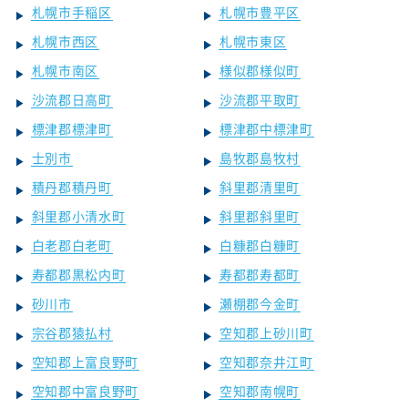
札幌市手稲区
札幌市豊平区
札幌市西区
札幌市東区
札幌市南区
様似郡様似町
沙流郡日高町
沙流郡平取町
標津郡標津町
標津郡中標津町
士別市
島牧郡島牧村
積丹郡積丹町
斜里郡清里町
斜里郡小清水町
斜里郡斜里町
白老郡白老町
白糠郡白糠町
寿都郡黒松内町
寿都郡寿都町
砂川市
瀬棚郡今金町
宗谷郡猿払村
空知郡上砂川町
空知郡上富良野町
空知郡奈井江町
空知郡中富良野町
空知郡南幌町