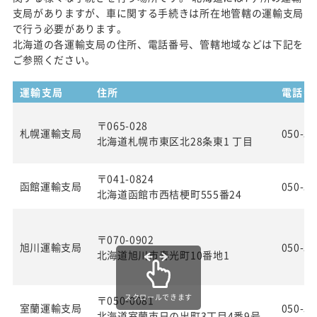
支局がありますが、車に関する手続きは所在地管轄の運輸支局
で行う必要があります。
北海道の各運輸支局の住所、電話番号、管轄地域などは下記を
ご参照ください。
運輸支局
住所
電話番
〒065-028
札幌運輸支局
050-55
北海道札幌市東区北28条東1 丁目
〒041-0824
函館運輸支局
050-55
北海道函館市西桔梗町555番24
〒070-0902
旭川運輸支局
050-55
北海道旭川市春光町10番地1
スクロールできます
〒050-0081
室蘭運輸支局
050-55
北海道室蘭市日の出町3丁目4番9号