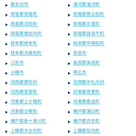
歌志内市
浦河郡浦河町
雨竜郡雨竜町
雨竜郡秩父別町
雨竜郡沼田町
雨竜郡北竜町
雨竜郡幌加内町
雨竜郡妹背牛町
枝幸郡枝幸町
枝幸郡中頓別町
枝幸郡浜頓別町
恵庭市
江別市
奥尻郡奥尻町
小樽市
帯広市
河西郡更別村
河西郡中札内村
河西郡芽室町
河東郡音更町
河東郡上士幌町
河東郡鹿追町
河東郡士幌町
樺戸郡浦臼町
樺戸郡新十津川町
樺戸郡月形町
上磯郡木古内町
上磯郡知内町