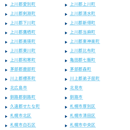
上川郡愛別町
上川郡上川町
上川郡剣淵町
上川郡清水町
上川郡下川町
上川郡新得町
上川郡鷹栖町
上川郡当麻町
上川郡美瑛町
上川郡東神楽町
上川郡東川町
上川郡比布町
上川郡和寒町
亀田郡七飯町
茅部郡鹿部町
茅部郡森町
川上郡標茶町
川上郡弟子屈町
北広島市
北見市
釧路郡釧路町
釧路市
久遠郡せたな町
札幌市厚別区
札幌市北区
札幌市清田区
札幌市白石区
札幌市中央区