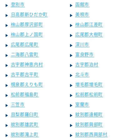
登別市
函館市
日高郡新ひだか町
美唄市
檜山郡厚沢部町
檜山郡江差町
檜山郡上ノ国町
広尾郡大樹町
広尾郡広尾町
深川市
二海郡八雲町
富良野市
古宇郡神恵内村
古宇郡泊村
古平郡古平町
北斗市
幌泉郡えりも町
増毛郡増毛町
松前郡福島町
松前郡松前町
三笠市
室蘭市
目梨郡羅臼町
紋別郡遠軽町
紋別郡雄武町
紋別郡興部町
紋別郡滝上町
紋別郡西興部村