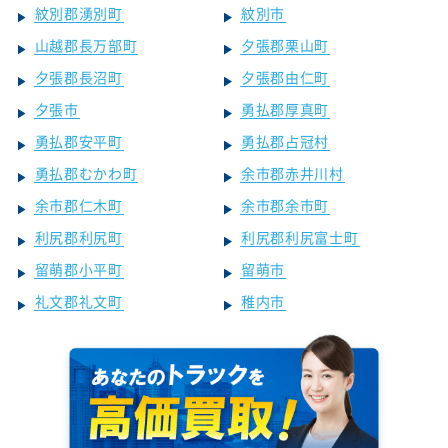
紋別郡湧別町
紋別市
山越郡長万部町
夕張郡栗山町
夕張郡長沼町
夕張郡由仁町
夕張市
勇払郡厚真町
勇払郡安平町
勇払郡占冠村
勇払郡むかわ町
余市郡赤井川村
余市郡仁木町
余市郡余市町
利尻郡利尻町
利尻郡利尻富士町
留萌郡小平町
留萌市
礼文郡礼文町
稚内市