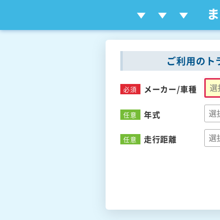
ご利用のト
メーカー/
車種
必須
年式
任意
走行距離
任意