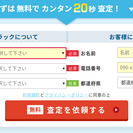
ラックについて
お客様に
お名前
必須
電話番号
必須
都道府県
任意
利用規約
と
プライバシーポリシー
に
同意の上
査定を依頼する
無料