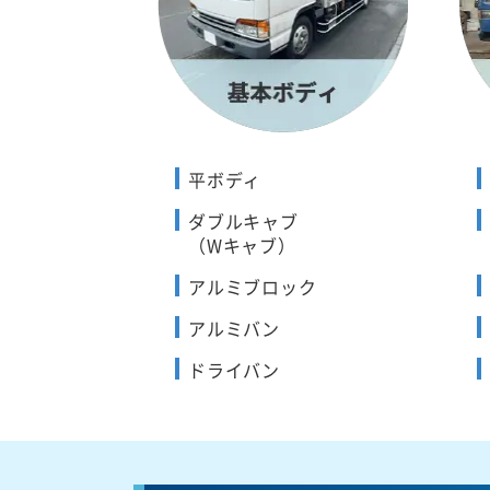
平ボディ
ダブルキャブ
（Wキャブ）
アルミブロック
アルミバン
ドライバン