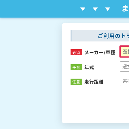
ご利用のト
メーカー/
車種
必須
年式
任意
走行距離
任意