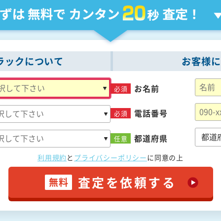
ラックについて
お客様に
お名前
必須
電話番号
必須
都道府県
任意
利用規約
と
プライバシーポリシー
に
同意の上
査定を依頼する
無料