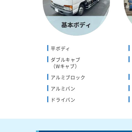
平ボディ
ダブルキャブ
（Wキャブ）
アルミブロック
アルミバン
ドライバン