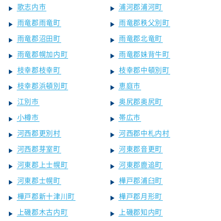
歌志内市
浦河郡浦河町
雨竜郡雨竜町
雨竜郡秩父別町
雨竜郡沼田町
雨竜郡北竜町
雨竜郡幌加内町
雨竜郡妹背牛町
枝幸郡枝幸町
枝幸郡中頓別町
枝幸郡浜頓別町
恵庭市
江別市
奥尻郡奥尻町
小樽市
帯広市
河西郡更別村
河西郡中札内村
河西郡芽室町
河東郡音更町
河東郡上士幌町
河東郡鹿追町
河東郡士幌町
樺戸郡浦臼町
樺戸郡新十津川町
樺戸郡月形町
上磯郡木古内町
上磯郡知内町