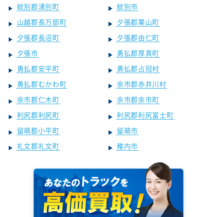
紋別郡湧別町
紋別市
山越郡長万部町
夕張郡栗山町
夕張郡長沼町
夕張郡由仁町
夕張市
勇払郡厚真町
勇払郡安平町
勇払郡占冠村
勇払郡むかわ町
余市郡赤井川村
余市郡仁木町
余市郡余市町
利尻郡利尻町
利尻郡利尻富士町
留萌郡小平町
留萌市
礼文郡礼文町
稚内市