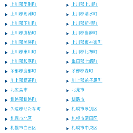
上川郡愛別町
上川郡上川町
上川郡剣淵町
上川郡清水町
上川郡下川町
上川郡新得町
上川郡鷹栖町
上川郡当麻町
上川郡美瑛町
上川郡東神楽町
上川郡東川町
上川郡比布町
上川郡和寒町
亀田郡七飯町
茅部郡鹿部町
茅部郡森町
川上郡標茶町
川上郡弟子屈町
北広島市
北見市
釧路郡釧路町
釧路市
久遠郡せたな町
札幌市厚別区
札幌市北区
札幌市清田区
札幌市白石区
札幌市中央区