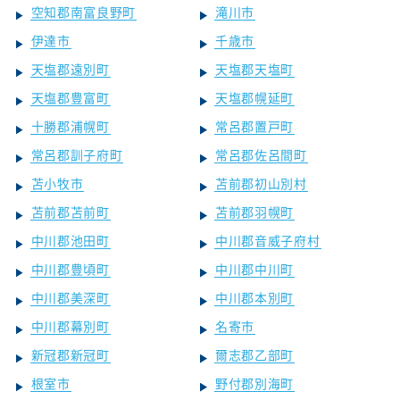
空知郡南富良野町
滝川市
伊達市
千歳市
天塩郡遠別町
天塩郡天塩町
天塩郡豊富町
天塩郡幌延町
十勝郡浦幌町
常呂郡置戸町
常呂郡訓子府町
常呂郡佐呂間町
苫小牧市
苫前郡初山別村
苫前郡苫前町
苫前郡羽幌町
中川郡池田町
中川郡音威子府村
中川郡豊頃町
中川郡中川町
中川郡美深町
中川郡本別町
中川郡幕別町
名寄市
新冠郡新冠町
爾志郡乙部町
根室市
野付郡別海町