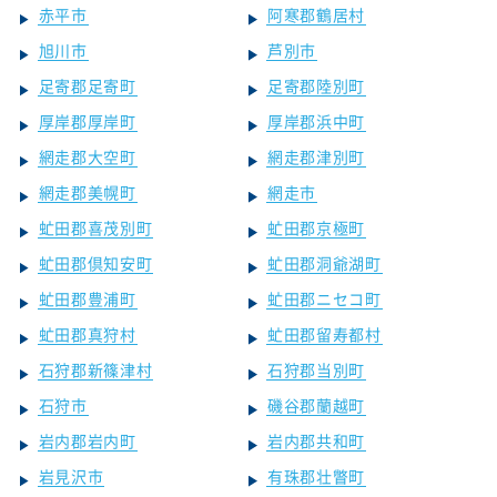
赤平市
阿寒郡鶴居村
旭川市
芦別市
足寄郡足寄町
足寄郡陸別町
厚岸郡厚岸町
厚岸郡浜中町
網走郡大空町
網走郡津別町
網走郡美幌町
網走市
虻田郡喜茂別町
虻田郡京極町
虻田郡倶知安町
虻田郡洞爺湖町
虻田郡豊浦町
虻田郡ニセコ町
虻田郡真狩村
虻田郡留寿都村
石狩郡新篠津村
石狩郡当別町
石狩市
磯谷郡蘭越町
岩内郡岩内町
岩内郡共和町
岩見沢市
有珠郡壮瞥町