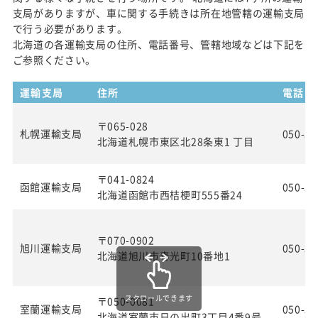
支局がありますが、車に関する手続きは所在地管轄の運輸支局
で行う必要があります。
北海道の各運輸支局の住所、電話番号、管轄地域などは下記を
ご参照ください。
運輸支局
住所
電話番
〒065-028
札幌運輸支局
050-55
北海道札幌市東区北28条東1 丁目
〒041-0824
函館運輸支局
050-55
北海道函館市西桔梗町555番24
〒070-0902
旭川運輸支局
050-55
北海道旭川市春光町10番地1
スクロールできます
〒050-0081
室蘭運輸支局
050-55
北海道室蘭市日の出町3丁目4番9号