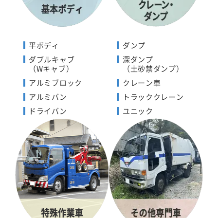
平ボディ
ダンプ
ダブルキャブ
深ダンプ
（Wキャブ）
（土砂禁ダンプ）
アルミブロック
クレーン車
アルミバン
トラッククレーン
ドライバン
ユニック