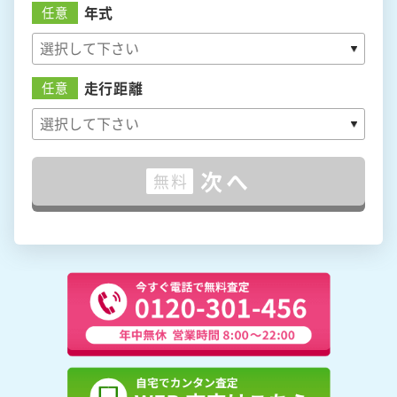
年式
任意
走行距離
任意
次へ
無料