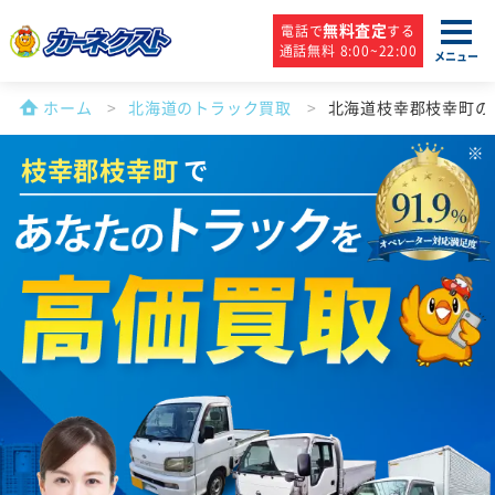
無料査定
電話で
する
通話無料 8:00~22:00
メニュー
ホーム
北海道のトラック買取
北海道枝幸郡枝幸町の
枝幸郡枝幸町
で