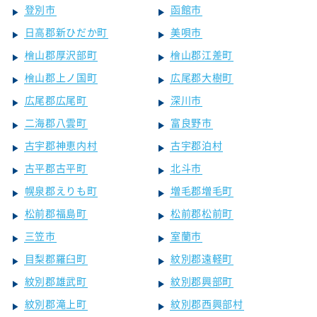
登別市
函館市
日高郡新ひだか町
美唄市
檜山郡厚沢部町
檜山郡江差町
檜山郡上ノ国町
広尾郡大樹町
広尾郡広尾町
深川市
二海郡八雲町
富良野市
古宇郡神恵内村
古宇郡泊村
古平郡古平町
北斗市
幌泉郡えりも町
増毛郡増毛町
松前郡福島町
松前郡松前町
三笠市
室蘭市
目梨郡羅臼町
紋別郡遠軽町
紋別郡雄武町
紋別郡興部町
紋別郡滝上町
紋別郡西興部村