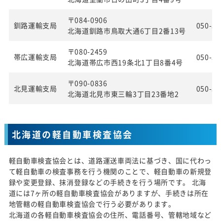
〒084-0906
釧路運輸支局
050-55
北海道釧路市鳥取大通6丁目2番13号
〒080-2459
帯広運輸支局
050-55
北海道帯広市西19条北1丁目8番4号
〒090-0836
北見運輸支局
050-55
北海道北見市東三輪3丁目23番地2
北海道の軽自動車検査協会
軽自動車検査協会とは、道路運送車両法に基づき、国に代わっ
て軽自動車の検査事務を行う機関のことで、軽自動車の新規登
録や変更登録、抹消登録などの手続きを行う場所です。 北海
道には7ヶ所の軽自動車検査協会がありますが、手続きは所在
地管轄の軽自動車検査協会で行う必要があります。
北海道の各軽自動車検査協会の住所、電話番号、管轄地域など