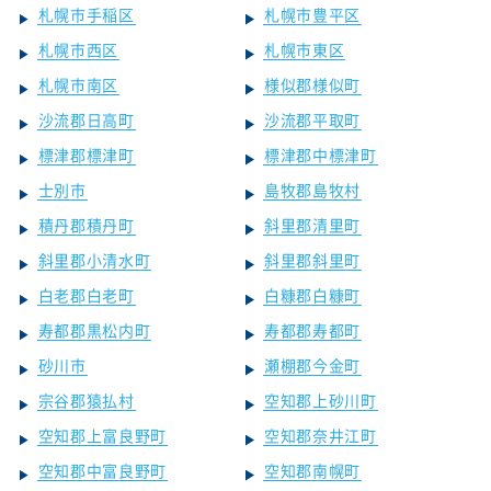
札幌市手稲区
札幌市豊平区
札幌市西区
札幌市東区
札幌市南区
様似郡様似町
沙流郡日高町
沙流郡平取町
標津郡標津町
標津郡中標津町
士別市
島牧郡島牧村
積丹郡積丹町
斜里郡清里町
斜里郡小清水町
斜里郡斜里町
白老郡白老町
白糠郡白糠町
寿都郡黒松内町
寿都郡寿都町
砂川市
瀬棚郡今金町
宗谷郡猿払村
空知郡上砂川町
空知郡上富良野町
空知郡奈井江町
空知郡中富良野町
空知郡南幌町