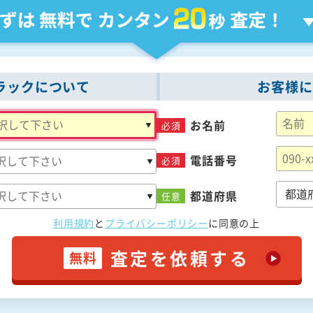
ラックについて
お客様に
お名前
必須
電話番号
必須
都道府県
任意
利用規約
と
プライバシーポリシー
に
同意の上
査定を依頼する
無料