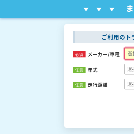
ご利用のト
メーカー/
車種
必須
年式
任意
走行距離
任意