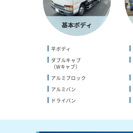
平ボディ
ダブルキャブ
（Wキャブ）
アルミブロック
アルミバン
ドライバン