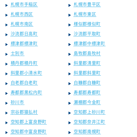
札幌市手稲区
札幌市豊平区
札幌市西区
札幌市東区
札幌市南区
様似郡様似町
沙流郡日高町
沙流郡平取町
標津郡標津町
標津郡中標津町
士別市
島牧郡島牧村
積丹郡積丹町
斜里郡清里町
斜里郡小清水町
斜里郡斜里町
白老郡白老町
白糠郡白糠町
寿都郡黒松内町
寿都郡寿都町
砂川市
瀬棚郡今金町
宗谷郡猿払村
空知郡上砂川町
空知郡上富良野町
空知郡奈井江町
空知郡中富良野町
空知郡南幌町