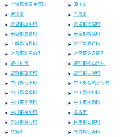
空知郡南富良野町
滝川市
伊達市
千歳市
天塩郡遠別町
天塩郡天塩町
天塩郡豊富町
天塩郡幌延町
十勝郡浦幌町
常呂郡置戸町
常呂郡訓子府町
常呂郡佐呂間町
苫小牧市
苫前郡初山別村
苫前郡苫前町
苫前郡羽幌町
中川郡池田町
中川郡音威子府村
中川郡豊頃町
中川郡中川町
中川郡美深町
中川郡本別町
中川郡幕別町
名寄市
新冠郡新冠町
爾志郡乙部町
根室市
野付郡別海町