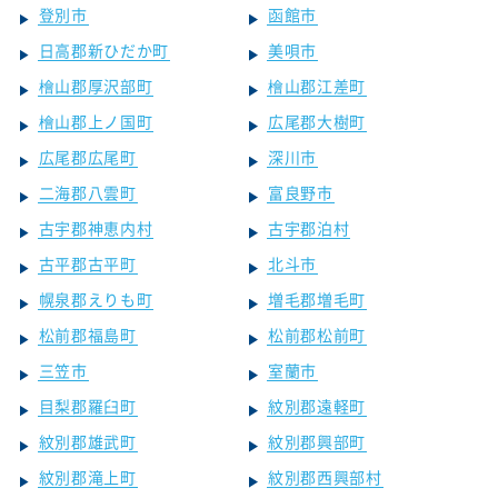
登別市
函館市
日高郡新ひだか町
美唄市
檜山郡厚沢部町
檜山郡江差町
檜山郡上ノ国町
広尾郡大樹町
広尾郡広尾町
深川市
二海郡八雲町
富良野市
古宇郡神恵内村
古宇郡泊村
古平郡古平町
北斗市
幌泉郡えりも町
増毛郡増毛町
松前郡福島町
松前郡松前町
三笠市
室蘭市
目梨郡羅臼町
紋別郡遠軽町
紋別郡雄武町
紋別郡興部町
紋別郡滝上町
紋別郡西興部村