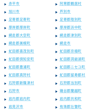
赤平市
阿寒郡鶴居村
旭川市
芦別市
足寄郡足寄町
足寄郡陸別町
厚岸郡厚岸町
厚岸郡浜中町
網走郡大空町
網走郡津別町
網走郡美幌町
網走市
虻田郡喜茂別町
虻田郡京極町
虻田郡倶知安町
虻田郡洞爺湖町
虻田郡豊浦町
虻田郡ニセコ町
虻田郡真狩村
虻田郡留寿都村
石狩郡新篠津村
石狩郡当別町
石狩市
磯谷郡蘭越町
岩内郡岩内町
岩内郡共和町
岩見沢市
有珠郡壮瞥町