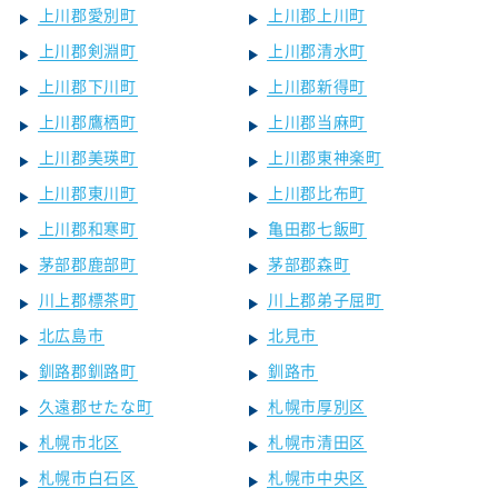
上川郡愛別町
上川郡上川町
上川郡剣淵町
上川郡清水町
上川郡下川町
上川郡新得町
上川郡鷹栖町
上川郡当麻町
上川郡美瑛町
上川郡東神楽町
上川郡東川町
上川郡比布町
上川郡和寒町
亀田郡七飯町
茅部郡鹿部町
茅部郡森町
川上郡標茶町
川上郡弟子屈町
北広島市
北見市
釧路郡釧路町
釧路市
久遠郡せたな町
札幌市厚別区
札幌市北区
札幌市清田区
札幌市白石区
札幌市中央区