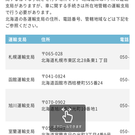
支局がありますが、車に関する手続きは所在地管轄の運輸支局
で行う必要があります。
北海道の各運輸支局の住所、電話番号、管轄地域などは下記を
ご参照ください。
運輸支局
住所
電話番
〒065-028
札幌運輸支局
050-55
北海道札幌市東区北28条東1 丁目
〒041-0824
函館運輸支局
050-55
北海道函館市西桔梗町555番24
〒070-0902
旭川運輸支局
050-55
北海道旭川市春光町10番地1
スクロールできます
〒050-0081
室蘭運輸支局
050-55
北海道室蘭市日の出町3丁目4番9号