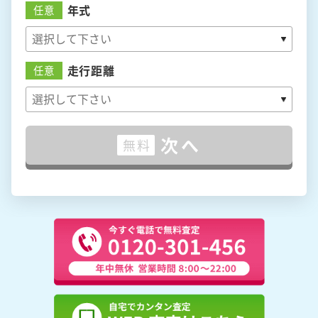
年式
任意
走行距離
任意
次へ
無料