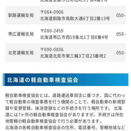
〒084-0906
釧路運輸支局
050-55
北海道釧路市鳥取大通6丁目2番13号
〒080-2459
帯広運輸支局
050-55
北海道帯広市西19条北1丁目8番4号
〒090-0836
北見運輸支局
050-55
北海道北見市東三輪3丁目23番地2
北海道の軽自動車検査協会
軽自動車検査協会とは、道路運送車両法に基づき、国に代わっ
て軽自動車の検査事務を行う機関のことで、軽自動車の新規登
録や変更登録、抹消登録などの手続きを行う場所です。 北海
道には7ヶ所の軽自動車検査協会がありますが、手続きは所在
地管轄の軽自動車検査協会で行う必要があります。
北海道の各軽自動車検査協会の住所、電話番号、管轄地域など