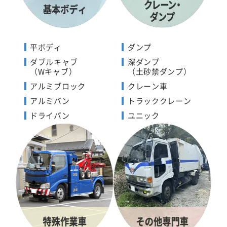
平ボディ
ダンプ
ダブルキャブ
深ダンプ
（Wキャブ）
（土砂禁ダンプ）
アルミブロック
クレーン車
アルミバン
トラッククレーン
ドライバン
ユニック