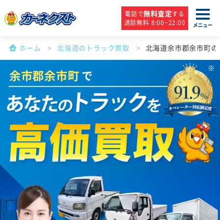
無料査定
電話で
する
通話無料 8:00~22:00
メニュー
ホーム
北海道のトラック買取
北海道余市郡余市町の
余市郡余市町
で