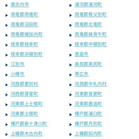
歌志内市
浦河郡浦河町
雨竜郡雨竜町
雨竜郡秩父別町
雨竜郡沼田町
雨竜郡北竜町
雨竜郡幌加内町
雨竜郡妹背牛町
枝幸郡枝幸町
枝幸郡中頓別町
枝幸郡浜頓別町
恵庭市
江別市
奥尻郡奥尻町
小樽市
帯広市
河西郡更別村
河西郡中札内村
河西郡芽室町
河東郡音更町
河東郡上士幌町
河東郡鹿追町
河東郡士幌町
樺戸郡浦臼町
樺戸郡新十津川町
樺戸郡月形町
上磯郡木古内町
上磯郡知内町