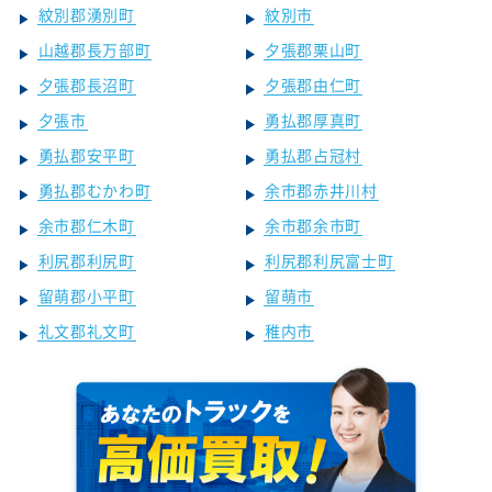
紋別郡湧別町
紋別市
山越郡長万部町
夕張郡栗山町
夕張郡長沼町
夕張郡由仁町
夕張市
勇払郡厚真町
勇払郡安平町
勇払郡占冠村
勇払郡むかわ町
余市郡赤井川村
余市郡仁木町
余市郡余市町
利尻郡利尻町
利尻郡利尻富士町
留萌郡小平町
留萌市
礼文郡礼文町
稚内市