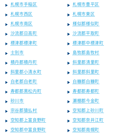
札幌市手稲区
札幌市豊平区
札幌市西区
札幌市東区
札幌市南区
様似郡様似町
沙流郡日高町
沙流郡平取町
標津郡標津町
標津郡中標津町
士別市
島牧郡島牧村
積丹郡積丹町
斜里郡清里町
斜里郡小清水町
斜里郡斜里町
白老郡白老町
白糠郡白糠町
寿都郡黒松内町
寿都郡寿都町
砂川市
瀬棚郡今金町
宗谷郡猿払村
空知郡上砂川町
空知郡上富良野町
空知郡奈井江町
空知郡中富良野町
空知郡南幌町