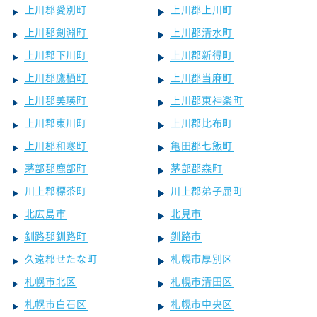
上川郡愛別町
上川郡上川町
上川郡剣淵町
上川郡清水町
上川郡下川町
上川郡新得町
上川郡鷹栖町
上川郡当麻町
上川郡美瑛町
上川郡東神楽町
上川郡東川町
上川郡比布町
上川郡和寒町
亀田郡七飯町
茅部郡鹿部町
茅部郡森町
川上郡標茶町
川上郡弟子屈町
北広島市
北見市
釧路郡釧路町
釧路市
久遠郡せたな町
札幌市厚別区
札幌市北区
札幌市清田区
札幌市白石区
札幌市中央区