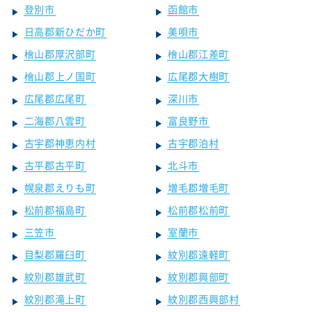
登別市
函館市
日高郡新ひだか町
美唄市
檜山郡厚沢部町
檜山郡江差町
檜山郡上ノ国町
広尾郡大樹町
広尾郡広尾町
深川市
二海郡八雲町
富良野市
古宇郡神恵内村
古宇郡泊村
古平郡古平町
北斗市
幌泉郡えりも町
増毛郡増毛町
松前郡福島町
松前郡松前町
三笠市
室蘭市
目梨郡羅臼町
紋別郡遠軽町
紋別郡雄武町
紋別郡興部町
紋別郡滝上町
紋別郡西興部村