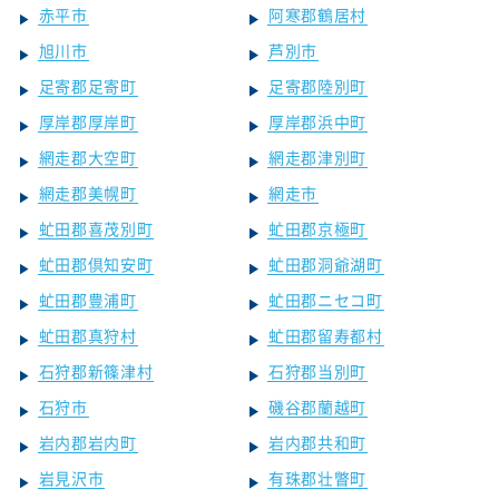
赤平市
阿寒郡鶴居村
旭川市
芦別市
足寄郡足寄町
足寄郡陸別町
厚岸郡厚岸町
厚岸郡浜中町
網走郡大空町
網走郡津別町
網走郡美幌町
網走市
虻田郡喜茂別町
虻田郡京極町
虻田郡倶知安町
虻田郡洞爺湖町
虻田郡豊浦町
虻田郡ニセコ町
虻田郡真狩村
虻田郡留寿都村
石狩郡新篠津村
石狩郡当別町
石狩市
磯谷郡蘭越町
岩内郡岩内町
岩内郡共和町
岩見沢市
有珠郡壮瞥町