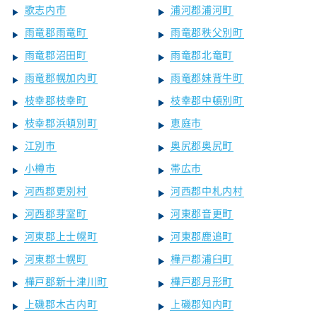
歌志内市
浦河郡浦河町
雨竜郡雨竜町
雨竜郡秩父別町
雨竜郡沼田町
雨竜郡北竜町
雨竜郡幌加内町
雨竜郡妹背牛町
枝幸郡枝幸町
枝幸郡中頓別町
枝幸郡浜頓別町
恵庭市
江別市
奥尻郡奥尻町
小樽市
帯広市
河西郡更別村
河西郡中札内村
河西郡芽室町
河東郡音更町
河東郡上士幌町
河東郡鹿追町
河東郡士幌町
樺戸郡浦臼町
樺戸郡新十津川町
樺戸郡月形町
上磯郡木古内町
上磯郡知内町