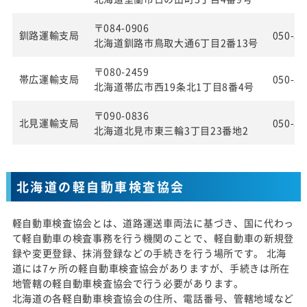
〒084-0906
釧路運輸支局
050-55
北海道釧路市鳥取大通6丁目2番13号
〒080-2459
帯広運輸支局
050-55
北海道帯広市西19条北1丁目8番4号
〒090-0836
北見運輸支局
050-55
北海道北見市東三輪3丁目23番地2
北海道の軽自動車検査協会
軽自動車検査協会とは、道路運送車両法に基づき、国に代わっ
て軽自動車の検査事務を行う機関のことで、軽自動車の新規登
録や変更登録、抹消登録などの手続きを行う場所です。 北海
道には7ヶ所の軽自動車検査協会がありますが、手続きは所在
地管轄の軽自動車検査協会で行う必要があります。
北海道の各軽自動車検査協会の住所、電話番号、管轄地域など