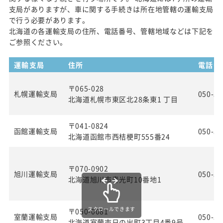
支局がありますが、車に関する手続きは所在地管轄の運輸支局
で行う必要があります。
北海道の各運輸支局の住所、電話番号、管轄地域などは下記を
ご参照ください。
運輸支局
住所
電話番
〒065-028
札幌運輸支局
050-55
北海道札幌市東区北28条東1 丁目
〒041-0824
函館運輸支局
050-55
北海道函館市西桔梗町555番24
〒070-0902
旭川運輸支局
050-55
北海道旭川市春光町10番地1
スクロールできます
〒050-0081
室蘭運輸支局
050-55
北海道室蘭市日の出町3丁目4番9号