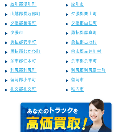
紋別郡湧別町
紋別市
山越郡長万部町
夕張郡栗山町
夕張郡長沼町
夕張郡由仁町
夕張市
勇払郡厚真町
勇払郡安平町
勇払郡占冠村
勇払郡むかわ町
余市郡赤井川村
余市郡仁木町
余市郡余市町
利尻郡利尻町
利尻郡利尻富士町
留萌郡小平町
留萌市
礼文郡礼文町
稚内市