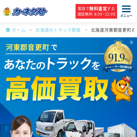
無料査定
電話で
する
通話無料 8:00~22:00
メニュー
ホーム
北海道のトラック買取
北海道河東郡音更町の
河東郡音更町
で