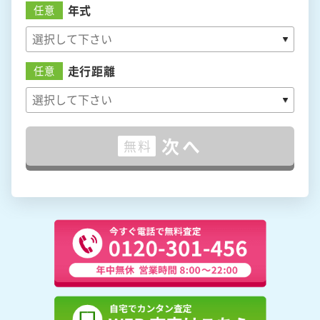
年式
任意
走行距離
任意
次へ
無料