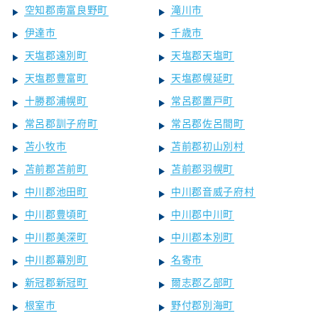
空知郡南富良野町
滝川市
伊達市
千歳市
天塩郡遠別町
天塩郡天塩町
天塩郡豊富町
天塩郡幌延町
十勝郡浦幌町
常呂郡置戸町
常呂郡訓子府町
常呂郡佐呂間町
苫小牧市
苫前郡初山別村
苫前郡苫前町
苫前郡羽幌町
中川郡池田町
中川郡音威子府村
中川郡豊頃町
中川郡中川町
中川郡美深町
中川郡本別町
中川郡幕別町
名寄市
新冠郡新冠町
爾志郡乙部町
根室市
野付郡別海町