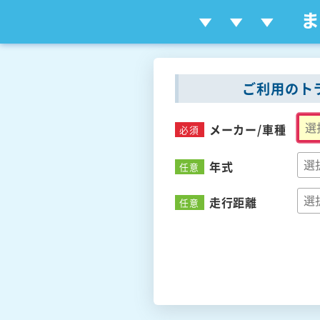
ご利用のト
メーカー/
車種
必須
年式
任意
走行距離
任意