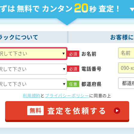
ラックについて
お客様に
お名前
必須
電話番号
必須
都道府県
任意
利用規約
と
プライバシーポリシー
に
同意の上
査定を依頼する
無料