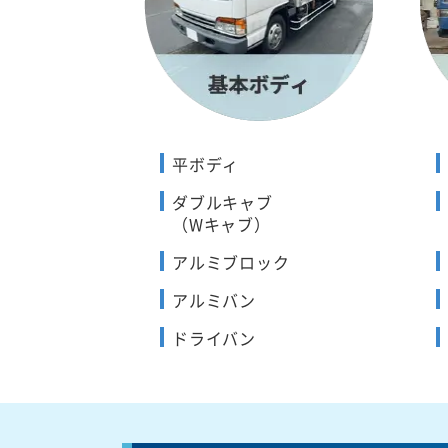
平ボディ
ダブルキャブ
（Wキャブ）
アルミブロック
アルミバン
ドライバン