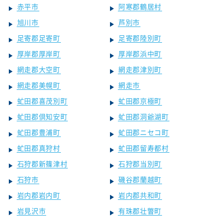
赤平市
阿寒郡鶴居村
旭川市
芦別市
足寄郡足寄町
足寄郡陸別町
厚岸郡厚岸町
厚岸郡浜中町
網走郡大空町
網走郡津別町
網走郡美幌町
網走市
虻田郡喜茂別町
虻田郡京極町
虻田郡倶知安町
虻田郡洞爺湖町
虻田郡豊浦町
虻田郡ニセコ町
虻田郡真狩村
虻田郡留寿都村
石狩郡新篠津村
石狩郡当別町
石狩市
磯谷郡蘭越町
岩内郡岩内町
岩内郡共和町
岩見沢市
有珠郡壮瞥町