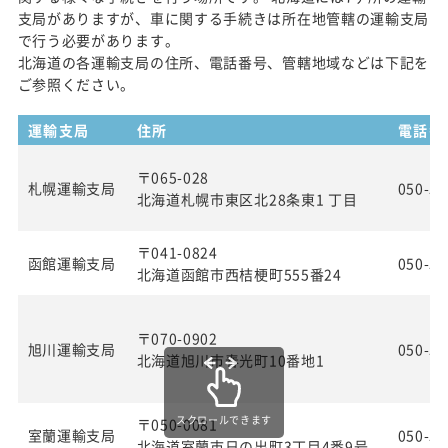
支局がありますが、車に関する手続きは所在地管轄の運輸支局
で行う必要があります。
北海道の各運輸支局の住所、電話番号、管轄地域などは下記を
ご参照ください。
運輸支局
住所
電話番
〒065-028
札幌運輸支局
050-55
北海道札幌市東区北28条東1 丁目
〒041-0824
函館運輸支局
050-55
北海道函館市西桔梗町555番24
〒070-0902
旭川運輸支局
050-55
北海道旭川市春光町10番地1
スクロールできます
〒050-0081
室蘭運輸支局
050-55
北海道室蘭市日の出町3丁目4番9号