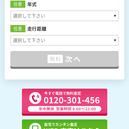
年式
任意
走行距離
任意
次へ
無料