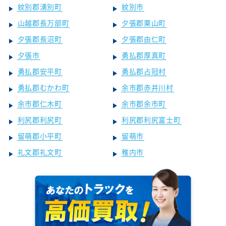
紋別郡湧別町
紋別市
山越郡長万部町
夕張郡栗山町
夕張郡長沼町
夕張郡由仁町
夕張市
勇払郡厚真町
勇払郡安平町
勇払郡占冠村
勇払郡むかわ町
余市郡赤井川村
余市郡仁木町
余市郡余市町
利尻郡利尻町
利尻郡利尻富士町
留萌郡小平町
留萌市
礼文郡礼文町
稚内市