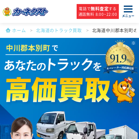
無料査定
電話で
する
通話無料 8:00~22:00
メニュー
ホーム
北海道のトラック買取
北海道中川郡本別町の
中川郡本別町
で