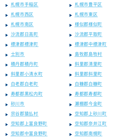
札幌市手稲区
札幌市豊平区
札幌市西区
札幌市東区
札幌市南区
様似郡様似町
沙流郡日高町
沙流郡平取町
標津郡標津町
標津郡中標津町
士別市
島牧郡島牧村
積丹郡積丹町
斜里郡清里町
斜里郡小清水町
斜里郡斜里町
白老郡白老町
白糠郡白糠町
寿都郡黒松内町
寿都郡寿都町
砂川市
瀬棚郡今金町
宗谷郡猿払村
空知郡上砂川町
空知郡上富良野町
空知郡奈井江町
空知郡中富良野町
空知郡南幌町