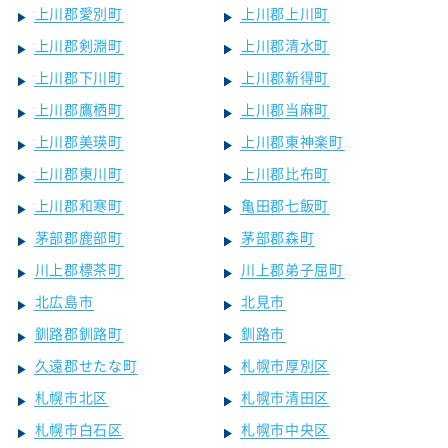
上川郡愛別町
上川郡上川町
上川郡剣淵町
上川郡清水町
上川郡下川町
上川郡新得町
上川郡鷹栖町
上川郡当麻町
上川郡美瑛町
上川郡東神楽町
上川郡東川町
上川郡比布町
上川郡和寒町
亀田郡七飯町
茅部郡鹿部町
茅部郡森町
川上郡標茶町
川上郡弟子屈町
北広島市
北見市
釧路郡釧路町
釧路市
久遠郡せたな町
札幌市厚別区
札幌市北区
札幌市清田区
札幌市白石区
札幌市中央区