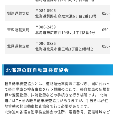
〒084-0906
釧路運輸支局
050-55
北海道釧路市鳥取大通6丁目2番13号
〒080-2459
帯広運輸支局
050-55
北海道帯広市西19条北1丁目8番4号
〒090-0836
北見運輸支局
050-55
北海道北見市東三輪3丁目23番地2
北海道の軽自動車検査協会
軽自動車検査協会とは、道路運送車両法に基づき、国に代わっ
て軽自動車の検査事務を行う機関のことで、軽自動車の新規登
録や変更登録、抹消登録などの手続きを行う場所です。 北海
道には7ヶ所の軽自動車検査協会がありますが、手続きは所在
地管轄の軽自動車検査協会で行う必要があります。
北海道の各軽自動車検査協会の住所、電話番号、管轄地域など