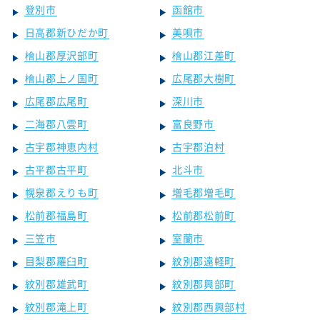
登別市
函館市
日高郡新ひだか町
美唄市
檜山郡厚沢部町
檜山郡江差町
檜山郡上ノ国町
広尾郡大樹町
広尾郡広尾町
深川市
二海郡八雲町
富良野市
古宇郡神恵内村
古宇郡泊村
古平郡古平町
北斗市
幌泉郡えりも町
増毛郡増毛町
松前郡福島町
松前郡松前町
三笠市
室蘭市
目梨郡羅臼町
紋別郡遠軽町
紋別郡雄武町
紋別郡興部町
紋別郡滝上町
紋別郡西興部村