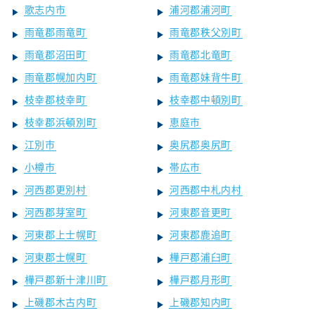
歌志内市
浦河郡浦河町
雨竜郡雨竜町
雨竜郡秩父別町
雨竜郡沼田町
雨竜郡北竜町
雨竜郡幌加内町
雨竜郡妹背牛町
枝幸郡枝幸町
枝幸郡中頓別町
枝幸郡浜頓別町
恵庭市
江別市
奥尻郡奥尻町
小樽市
帯広市
河西郡更別村
河西郡中札内村
河西郡芽室町
河東郡音更町
河東郡上士幌町
河東郡鹿追町
河東郡士幌町
樺戸郡浦臼町
樺戸郡新十津川町
樺戸郡月形町
上磯郡木古内町
上磯郡知内町