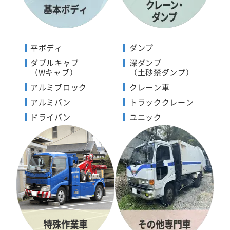
平ボディ
ダンプ
ダブルキャブ
深ダンプ
（Wキャブ）
（土砂禁ダンプ）
アルミブロック
クレーン車
アルミバン
トラッククレーン
ドライバン
ユニック