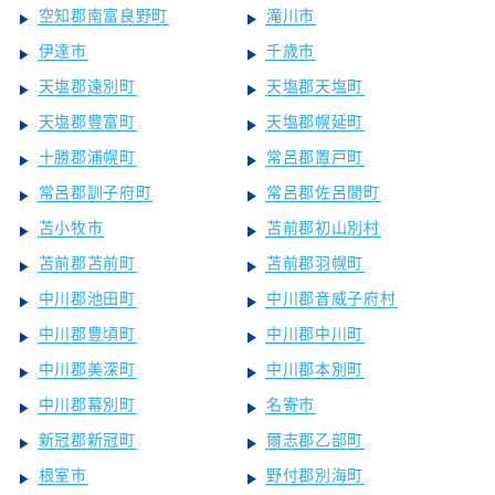
空知郡南富良野町
滝川市
伊達市
千歳市
天塩郡遠別町
天塩郡天塩町
天塩郡豊富町
天塩郡幌延町
十勝郡浦幌町
常呂郡置戸町
常呂郡訓子府町
常呂郡佐呂間町
苫小牧市
苫前郡初山別村
苫前郡苫前町
苫前郡羽幌町
中川郡池田町
中川郡音威子府村
中川郡豊頃町
中川郡中川町
中川郡美深町
中川郡本別町
中川郡幕別町
名寄市
新冠郡新冠町
爾志郡乙部町
根室市
野付郡別海町