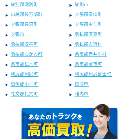
紋別郡湧別町
紋別市
山越郡長万部町
夕張郡栗山町
夕張郡長沼町
夕張郡由仁町
夕張市
勇払郡厚真町
勇払郡安平町
勇払郡占冠村
勇払郡むかわ町
余市郡赤井川村
余市郡仁木町
余市郡余市町
利尻郡利尻町
利尻郡利尻富士町
留萌郡小平町
留萌市
礼文郡礼文町
稚内市