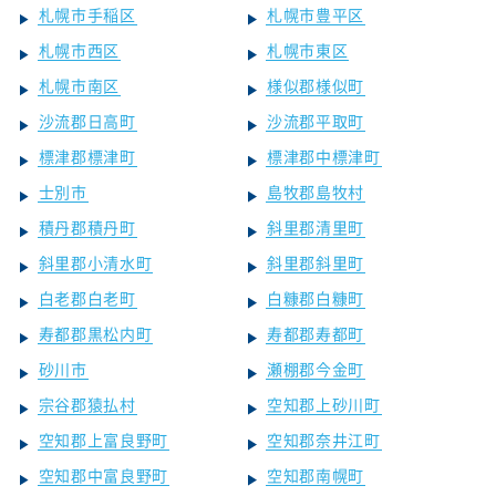
札幌市手稲区
札幌市豊平区
札幌市西区
札幌市東区
札幌市南区
様似郡様似町
沙流郡日高町
沙流郡平取町
標津郡標津町
標津郡中標津町
士別市
島牧郡島牧村
積丹郡積丹町
斜里郡清里町
斜里郡小清水町
斜里郡斜里町
白老郡白老町
白糠郡白糠町
寿都郡黒松内町
寿都郡寿都町
砂川市
瀬棚郡今金町
宗谷郡猿払村
空知郡上砂川町
空知郡上富良野町
空知郡奈井江町
空知郡中富良野町
空知郡南幌町