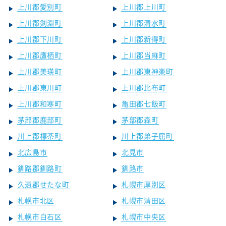
上川郡愛別町
上川郡上川町
上川郡剣淵町
上川郡清水町
上川郡下川町
上川郡新得町
上川郡鷹栖町
上川郡当麻町
上川郡美瑛町
上川郡東神楽町
上川郡東川町
上川郡比布町
上川郡和寒町
亀田郡七飯町
茅部郡鹿部町
茅部郡森町
川上郡標茶町
川上郡弟子屈町
北広島市
北見市
釧路郡釧路町
釧路市
久遠郡せたな町
札幌市厚別区
札幌市北区
札幌市清田区
札幌市白石区
札幌市中央区