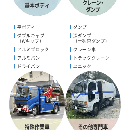
平ボディ
ダンプ
ダブルキャブ
深ダンプ
（Wキャブ）
（土砂禁ダンプ）
アルミブロック
クレーン車
アルミバン
トラッククレーン
ドライバン
ユニック