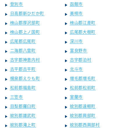
登別市
函館市
日高郡新ひだか町
美唄市
檜山郡厚沢部町
檜山郡江差町
檜山郡上ノ国町
広尾郡大樹町
広尾郡広尾町
深川市
二海郡八雲町
富良野市
古宇郡神恵内村
古宇郡泊村
古平郡古平町
北斗市
幌泉郡えりも町
増毛郡増毛町
松前郡福島町
松前郡松前町
三笠市
室蘭市
目梨郡羅臼町
紋別郡遠軽町
紋別郡雄武町
紋別郡興部町
紋別郡滝上町
紋別郡西興部村