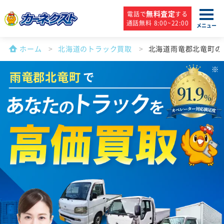
無料査定
電話で
する
通話無料 8:00~22:00
メニュー
ホーム
北海道のトラック買取
北海道雨竜郡北竜町の
雨竜郡北竜町
で