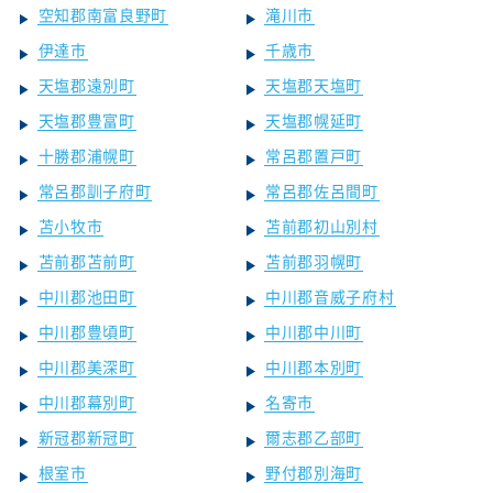
空知郡南富良野町
滝川市
伊達市
千歳市
天塩郡遠別町
天塩郡天塩町
天塩郡豊富町
天塩郡幌延町
十勝郡浦幌町
常呂郡置戸町
常呂郡訓子府町
常呂郡佐呂間町
苫小牧市
苫前郡初山別村
苫前郡苫前町
苫前郡羽幌町
中川郡池田町
中川郡音威子府村
中川郡豊頃町
中川郡中川町
中川郡美深町
中川郡本別町
中川郡幕別町
名寄市
新冠郡新冠町
爾志郡乙部町
根室市
野付郡別海町