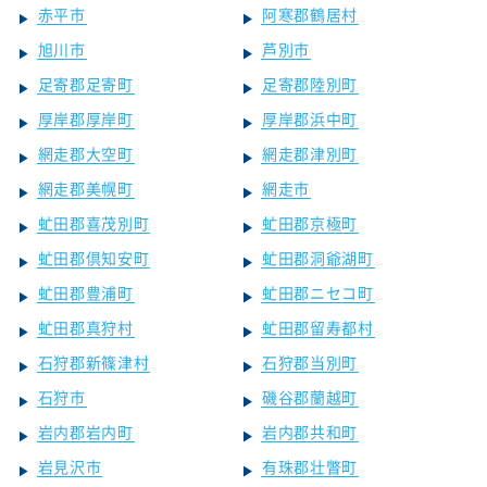
赤平市
阿寒郡鶴居村
旭川市
芦別市
足寄郡足寄町
足寄郡陸別町
厚岸郡厚岸町
厚岸郡浜中町
網走郡大空町
網走郡津別町
網走郡美幌町
網走市
虻田郡喜茂別町
虻田郡京極町
虻田郡倶知安町
虻田郡洞爺湖町
虻田郡豊浦町
虻田郡ニセコ町
虻田郡真狩村
虻田郡留寿都村
石狩郡新篠津村
石狩郡当別町
石狩市
磯谷郡蘭越町
岩内郡岩内町
岩内郡共和町
岩見沢市
有珠郡壮瞥町