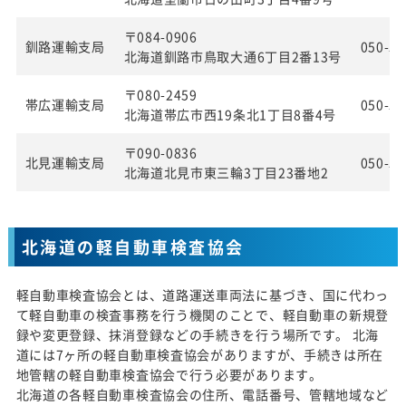
〒084-0906
釧路運輸支局
050-55
北海道釧路市鳥取大通6丁目2番13号
〒080-2459
帯広運輸支局
050-55
北海道帯広市西19条北1丁目8番4号
〒090-0836
北見運輸支局
050-55
北海道北見市東三輪3丁目23番地2
北海道の軽自動車検査協会
軽自動車検査協会とは、道路運送車両法に基づき、国に代わっ
て軽自動車の検査事務を行う機関のことで、軽自動車の新規登
録や変更登録、抹消登録などの手続きを行う場所です。 北海
道には7ヶ所の軽自動車検査協会がありますが、手続きは所在
地管轄の軽自動車検査協会で行う必要があります。
北海道の各軽自動車検査協会の住所、電話番号、管轄地域など