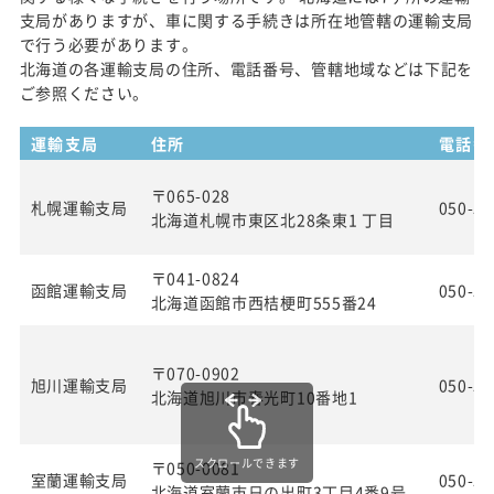
支局がありますが、車に関する手続きは所在地管轄の運輸支局
で行う必要があります。
北海道の各運輸支局の住所、電話番号、管轄地域などは下記を
ご参照ください。
運輸支局
住所
電話番
〒065-028
札幌運輸支局
050-55
北海道札幌市東区北28条東1 丁目
〒041-0824
函館運輸支局
050-55
北海道函館市西桔梗町555番24
〒070-0902
旭川運輸支局
050-55
北海道旭川市春光町10番地1
スクロールできます
〒050-0081
室蘭運輸支局
050-55
北海道室蘭市日の出町3丁目4番9号