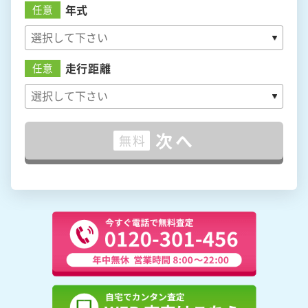
年式
任意
走行距離
任意
次へ
無料