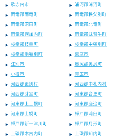
歌志内市
浦河郡浦河町
雨竜郡雨竜町
雨竜郡秩父別町
雨竜郡沼田町
雨竜郡北竜町
雨竜郡幌加内町
雨竜郡妹背牛町
枝幸郡枝幸町
枝幸郡中頓別町
枝幸郡浜頓別町
恵庭市
江別市
奥尻郡奥尻町
小樽市
帯広市
河西郡更別村
河西郡中札内村
河西郡芽室町
河東郡音更町
河東郡上士幌町
河東郡鹿追町
河東郡士幌町
樺戸郡浦臼町
樺戸郡新十津川町
樺戸郡月形町
上磯郡木古内町
上磯郡知内町