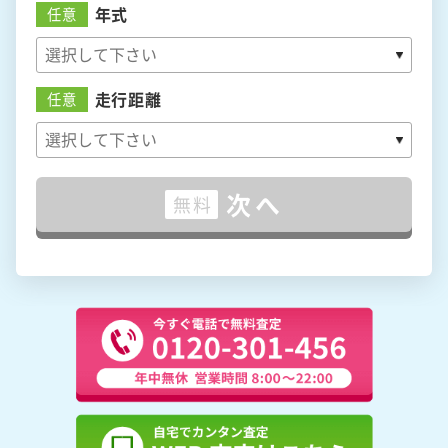
年式
任意
走行距離
任意
次へ
無料