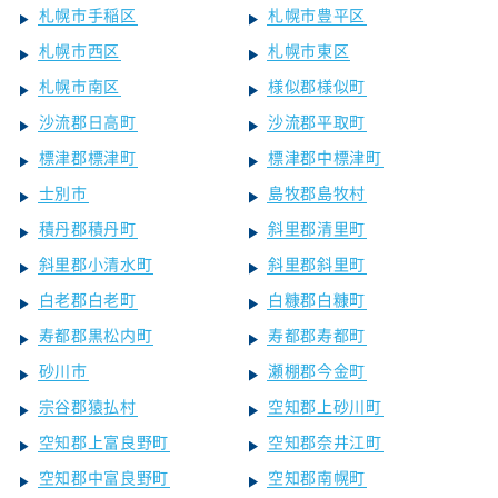
札幌市手稲区
札幌市豊平区
札幌市西区
札幌市東区
札幌市南区
様似郡様似町
沙流郡日高町
沙流郡平取町
標津郡標津町
標津郡中標津町
士別市
島牧郡島牧村
積丹郡積丹町
斜里郡清里町
斜里郡小清水町
斜里郡斜里町
白老郡白老町
白糠郡白糠町
寿都郡黒松内町
寿都郡寿都町
砂川市
瀬棚郡今金町
宗谷郡猿払村
空知郡上砂川町
空知郡上富良野町
空知郡奈井江町
空知郡中富良野町
空知郡南幌町