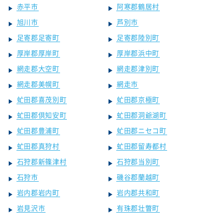
赤平市
阿寒郡鶴居村
旭川市
芦別市
足寄郡足寄町
足寄郡陸別町
厚岸郡厚岸町
厚岸郡浜中町
網走郡大空町
網走郡津別町
網走郡美幌町
網走市
虻田郡喜茂別町
虻田郡京極町
虻田郡倶知安町
虻田郡洞爺湖町
虻田郡豊浦町
虻田郡ニセコ町
虻田郡真狩村
虻田郡留寿都村
石狩郡新篠津村
石狩郡当別町
石狩市
磯谷郡蘭越町
岩内郡岩内町
岩内郡共和町
岩見沢市
有珠郡壮瞥町