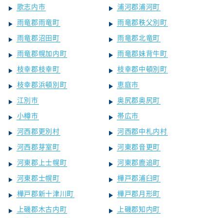
歌志内市
浦河郡浦河町
雨竜郡雨竜町
雨竜郡秩父別町
雨竜郡沼田町
雨竜郡北竜町
雨竜郡幌加内町
雨竜郡妹背牛町
枝幸郡枝幸町
枝幸郡中頓別町
枝幸郡浜頓別町
恵庭市
江別市
奥尻郡奥尻町
小樽市
帯広市
河西郡更別村
河西郡中札内村
河西郡芽室町
河東郡音更町
河東郡上士幌町
河東郡鹿追町
河東郡士幌町
樺戸郡浦臼町
樺戸郡新十津川町
樺戸郡月形町
上磯郡木古内町
上磯郡知内町