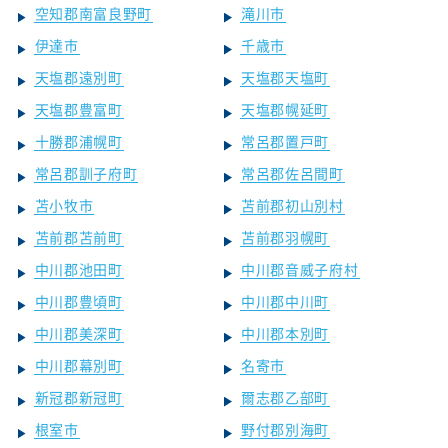
空知郡南富良野町
滝川市
伊達市
千歳市
天塩郡遠別町
天塩郡天塩町
天塩郡豊富町
天塩郡幌延町
十勝郡浦幌町
常呂郡置戸町
常呂郡訓子府町
常呂郡佐呂間町
苫小牧市
苫前郡初山別村
苫前郡苫前町
苫前郡羽幌町
中川郡池田町
中川郡音威子府村
中川郡豊頃町
中川郡中川町
中川郡美深町
中川郡本別町
中川郡幕別町
名寄市
新冠郡新冠町
爾志郡乙部町
根室市
野付郡別海町