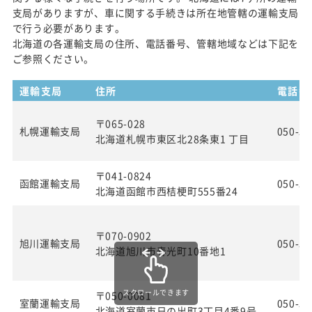
支局がありますが、車に関する手続きは所在地管轄の運輸支局
で行う必要があります。
北海道の各運輸支局の住所、電話番号、管轄地域などは下記を
ご参照ください。
運輸支局
住所
電話番
〒065-028
札幌運輸支局
050-55
北海道札幌市東区北28条東1 丁目
〒041-0824
函館運輸支局
050-55
北海道函館市西桔梗町555番24
〒070-0902
旭川運輸支局
050-55
北海道旭川市春光町10番地1
スクロールできます
〒050-0081
室蘭運輸支局
050-55
北海道室蘭市日の出町3丁目4番9号