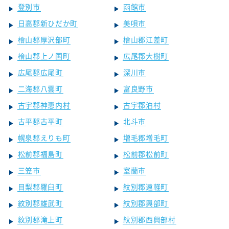
登別市
函館市
日高郡新ひだか町
美唄市
檜山郡厚沢部町
檜山郡江差町
檜山郡上ノ国町
広尾郡大樹町
広尾郡広尾町
深川市
二海郡八雲町
富良野市
古宇郡神恵内村
古宇郡泊村
古平郡古平町
北斗市
幌泉郡えりも町
増毛郡増毛町
松前郡福島町
松前郡松前町
三笠市
室蘭市
目梨郡羅臼町
紋別郡遠軽町
紋別郡雄武町
紋別郡興部町
紋別郡滝上町
紋別郡西興部村