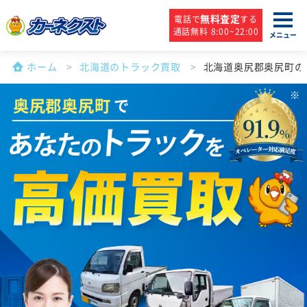
無料査定
電話で
する
通話無料 8:00~22:00
メニュー
ホーム
北海道のトラック買取
北海道奥尻郡奥尻町の
奥尻郡奥尻町
で