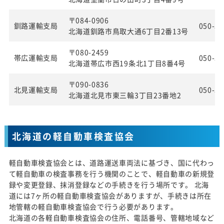
〒084-0906
釧路運輸支局
050-55
北海道釧路市鳥取大通6丁目2番13号
〒080-2459
帯広運輸支局
050-55
北海道帯広市西19条北1丁目8番4号
〒090-0836
北見運輸支局
050-55
北海道北見市東三輪3丁目23番地2
北海道の軽自動車検査協会
軽自動車検査協会とは、道路運送車両法に基づき、国に代わっ
て軽自動車の検査事務を行う機関のことで、軽自動車の新規登
録や変更登録、抹消登録などの手続きを行う場所です。 北海
道には7ヶ所の軽自動車検査協会がありますが、手続きは所在
地管轄の軽自動車検査協会で行う必要があります。
北海道の各軽自動車検査協会の住所、電話番号、管轄地域など