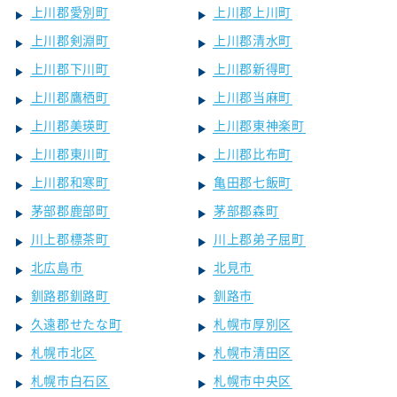
上川郡愛別町
上川郡上川町
上川郡剣淵町
上川郡清水町
上川郡下川町
上川郡新得町
上川郡鷹栖町
上川郡当麻町
上川郡美瑛町
上川郡東神楽町
上川郡東川町
上川郡比布町
上川郡和寒町
亀田郡七飯町
茅部郡鹿部町
茅部郡森町
川上郡標茶町
川上郡弟子屈町
北広島市
北見市
釧路郡釧路町
釧路市
久遠郡せたな町
札幌市厚別区
札幌市北区
札幌市清田区
札幌市白石区
札幌市中央区