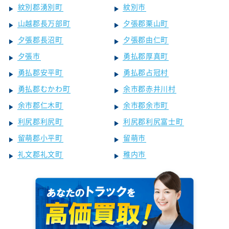
紋別郡湧別町
紋別市
山越郡長万部町
夕張郡栗山町
夕張郡長沼町
夕張郡由仁町
夕張市
勇払郡厚真町
勇払郡安平町
勇払郡占冠村
勇払郡むかわ町
余市郡赤井川村
余市郡仁木町
余市郡余市町
利尻郡利尻町
利尻郡利尻富士町
留萌郡小平町
留萌市
礼文郡礼文町
稚内市