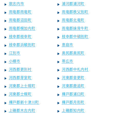
歌志内市
浦河郡浦河町
雨竜郡雨竜町
雨竜郡秩父別町
雨竜郡沼田町
雨竜郡北竜町
雨竜郡幌加内町
雨竜郡妹背牛町
枝幸郡枝幸町
枝幸郡中頓別町
枝幸郡浜頓別町
恵庭市
江別市
奥尻郡奥尻町
小樽市
帯広市
河西郡更別村
河西郡中札内村
河西郡芽室町
河東郡音更町
河東郡上士幌町
河東郡鹿追町
河東郡士幌町
樺戸郡浦臼町
樺戸郡新十津川町
樺戸郡月形町
上磯郡木古内町
上磯郡知内町