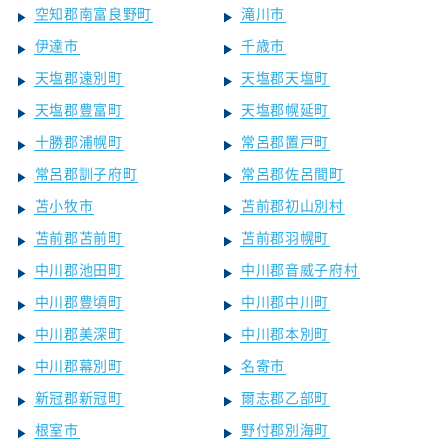
空知郡南富良野町
滝川市
伊達市
千歳市
天塩郡遠別町
天塩郡天塩町
天塩郡豊富町
天塩郡幌延町
十勝郡浦幌町
常呂郡置戸町
常呂郡訓子府町
常呂郡佐呂間町
苫小牧市
苫前郡初山別村
苫前郡苫前町
苫前郡羽幌町
中川郡池田町
中川郡音威子府村
中川郡豊頃町
中川郡中川町
中川郡美深町
中川郡本別町
中川郡幕別町
名寄市
新冠郡新冠町
爾志郡乙部町
根室市
野付郡別海町