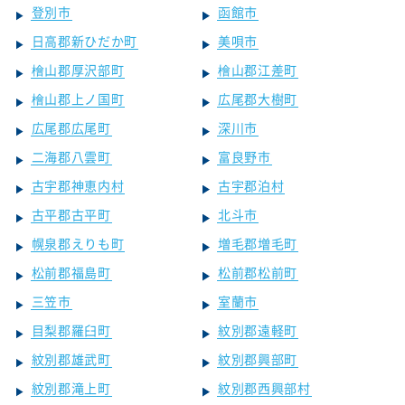
登別市
函館市
日高郡新ひだか町
美唄市
檜山郡厚沢部町
檜山郡江差町
檜山郡上ノ国町
広尾郡大樹町
広尾郡広尾町
深川市
二海郡八雲町
富良野市
古宇郡神恵内村
古宇郡泊村
古平郡古平町
北斗市
幌泉郡えりも町
増毛郡増毛町
松前郡福島町
松前郡松前町
三笠市
室蘭市
目梨郡羅臼町
紋別郡遠軽町
紋別郡雄武町
紋別郡興部町
紋別郡滝上町
紋別郡西興部村