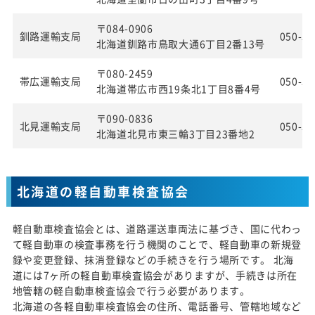
〒084-0906
釧路運輸支局
050-55
北海道釧路市鳥取大通6丁目2番13号
〒080-2459
帯広運輸支局
050-55
北海道帯広市西19条北1丁目8番4号
〒090-0836
北見運輸支局
050-55
北海道北見市東三輪3丁目23番地2
北海道の軽自動車検査協会
軽自動車検査協会とは、道路運送車両法に基づき、国に代わっ
て軽自動車の検査事務を行う機関のことで、軽自動車の新規登
録や変更登録、抹消登録などの手続きを行う場所です。 北海
道には7ヶ所の軽自動車検査協会がありますが、手続きは所在
地管轄の軽自動車検査協会で行う必要があります。
北海道の各軽自動車検査協会の住所、電話番号、管轄地域など