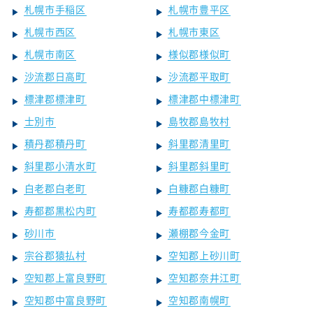
札幌市手稲区
札幌市豊平区
札幌市西区
札幌市東区
札幌市南区
様似郡様似町
沙流郡日高町
沙流郡平取町
標津郡標津町
標津郡中標津町
士別市
島牧郡島牧村
積丹郡積丹町
斜里郡清里町
斜里郡小清水町
斜里郡斜里町
白老郡白老町
白糠郡白糠町
寿都郡黒松内町
寿都郡寿都町
砂川市
瀬棚郡今金町
宗谷郡猿払村
空知郡上砂川町
空知郡上富良野町
空知郡奈井江町
空知郡中富良野町
空知郡南幌町