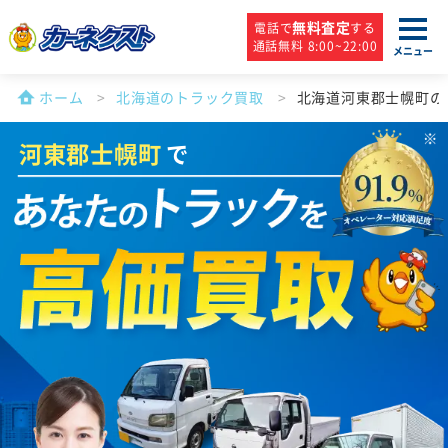
無料査定
電話で
する
通話無料 8:00~22:00
メニュー
ホーム
北海道のトラック買取
北海道河東郡士幌町の
河東郡士幌町
で