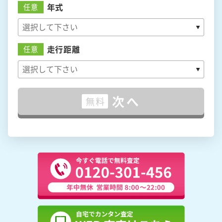
年式
任意
走行距離
任意
次へ
無料