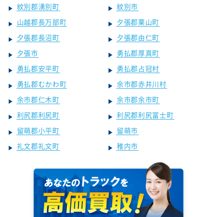
紋別郡湧別町
紋別市
山越郡長万部町
夕張郡栗山町
夕張郡長沼町
夕張郡由仁町
夕張市
勇払郡厚真町
勇払郡安平町
勇払郡占冠村
勇払郡むかわ町
余市郡赤井川村
余市郡仁木町
余市郡余市町
利尻郡利尻町
利尻郡利尻富士町
留萌郡小平町
留萌市
礼文郡礼文町
稚内市