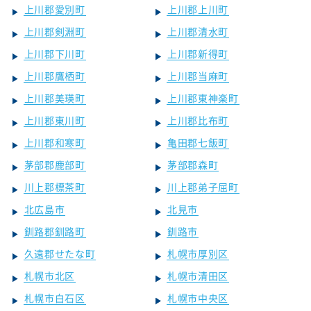
上川郡愛別町
上川郡上川町
上川郡剣淵町
上川郡清水町
上川郡下川町
上川郡新得町
上川郡鷹栖町
上川郡当麻町
上川郡美瑛町
上川郡東神楽町
上川郡東川町
上川郡比布町
上川郡和寒町
亀田郡七飯町
茅部郡鹿部町
茅部郡森町
川上郡標茶町
川上郡弟子屈町
北広島市
北見市
釧路郡釧路町
釧路市
久遠郡せたな町
札幌市厚別区
札幌市北区
札幌市清田区
札幌市白石区
札幌市中央区