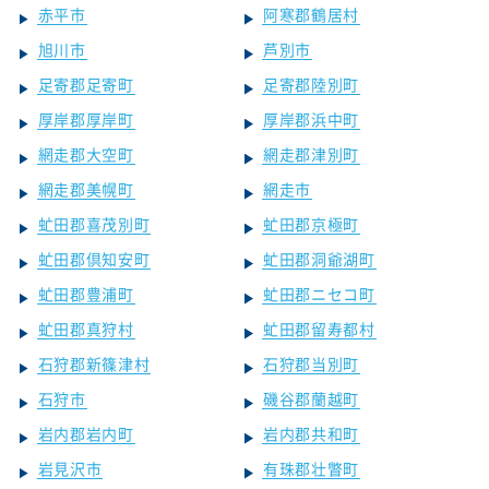
赤平市
阿寒郡鶴居村
旭川市
芦別市
足寄郡足寄町
足寄郡陸別町
厚岸郡厚岸町
厚岸郡浜中町
網走郡大空町
網走郡津別町
網走郡美幌町
網走市
虻田郡喜茂別町
虻田郡京極町
虻田郡倶知安町
虻田郡洞爺湖町
虻田郡豊浦町
虻田郡ニセコ町
虻田郡真狩村
虻田郡留寿都村
石狩郡新篠津村
石狩郡当別町
石狩市
磯谷郡蘭越町
岩内郡岩内町
岩内郡共和町
岩見沢市
有珠郡壮瞥町