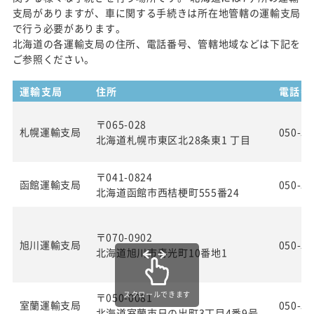
支局がありますが、車に関する手続きは所在地管轄の運輸支局
で行う必要があります。
北海道の各運輸支局の住所、電話番号、管轄地域などは下記を
ご参照ください。
運輸支局
住所
電話番
〒065-028
札幌運輸支局
050-55
北海道札幌市東区北28条東1 丁目
〒041-0824
函館運輸支局
050-55
北海道函館市西桔梗町555番24
〒070-0902
旭川運輸支局
050-55
北海道旭川市春光町10番地1
スクロールできます
〒050-0081
室蘭運輸支局
050-55
北海道室蘭市日の出町3丁目4番9号