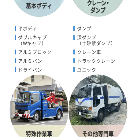
平ボディ
ダンプ
ダブルキャブ
深ダンプ
（Wキャブ）
（土砂禁ダンプ）
アルミブロック
クレーン車
アルミバン
トラッククレーン
ドライバン
ユニック