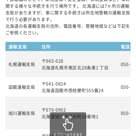
関する様々な手続きを行う場所です。 北海道には7ヶ所の運輸
支局がありますが、車に関する手続きは所在地管轄の運輸支局
で行う必要があります。
北海道の各運輸支局の住所、電話番号、管轄地域などは下記を
ご参照ください。
運輸支局
住所
電話番
〒065-028
札幌運輸支局
050-55
北海道札幌市東区北28条東1 丁目
〒041-0824
函館運輸支局
050-55
北海道函館市西桔梗町555番24
〒070-0902
旭川運輸支局
050-55
北海道旭川市春光町10番地1
スクロールできます
〒050-0081