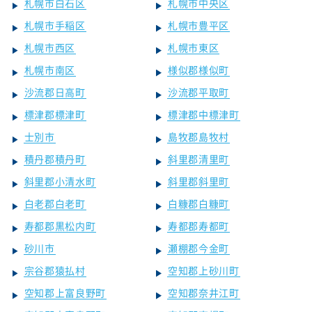
札幌市白石区
札幌市中央区
札幌市手稲区
札幌市豊平区
札幌市西区
札幌市東区
札幌市南区
様似郡様似町
沙流郡日高町
沙流郡平取町
標津郡標津町
標津郡中標津町
士別市
島牧郡島牧村
積丹郡積丹町
斜里郡清里町
斜里郡小清水町
斜里郡斜里町
白老郡白老町
白糠郡白糠町
寿都郡黒松内町
寿都郡寿都町
砂川市
瀬棚郡今金町
宗谷郡猿払村
空知郡上砂川町
空知郡上富良野町
空知郡奈井江町