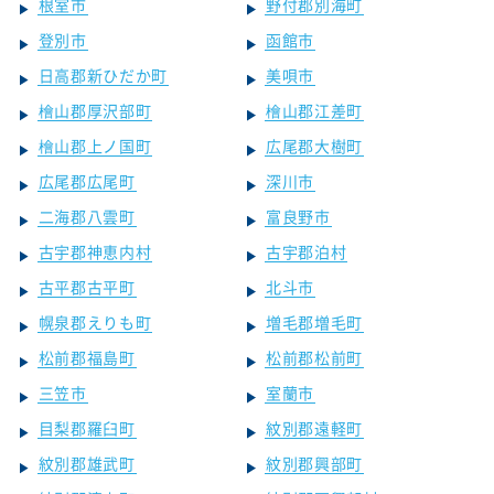
根室市
野付郡別海町
登別市
函館市
日高郡新ひだか町
美唄市
檜山郡厚沢部町
檜山郡江差町
檜山郡上ノ国町
広尾郡大樹町
広尾郡広尾町
深川市
二海郡八雲町
富良野市
古宇郡神恵内村
古宇郡泊村
古平郡古平町
北斗市
幌泉郡えりも町
増毛郡増毛町
松前郡福島町
松前郡松前町
三笠市
室蘭市
目梨郡羅臼町
紋別郡遠軽町
紋別郡雄武町
紋別郡興部町