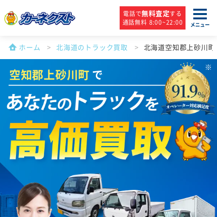
無料査定
電話で
する
通話無料 8:00~22:00
メニュー
ホーム
北海道のトラック買取
北海道空知郡上砂川町
空知郡上砂川町
で