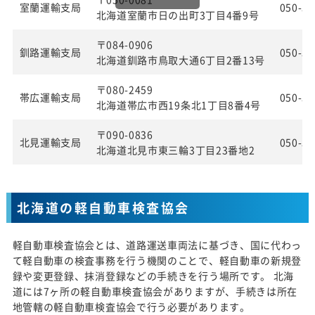
室蘭運輸支局
050-55
北海道室蘭市日の出町3丁目4番9号
〒084-0906
釧路運輸支局
050-55
北海道釧路市鳥取大通6丁目2番13号
〒080-2459
帯広運輸支局
050-55
北海道帯広市西19条北1丁目8番4号
〒090-0836
北見運輸支局
050-55
北海道北見市東三輪3丁目23番地2
北海道の軽自動車検査協会
軽自動車検査協会とは、道路運送車両法に基づき、国に代わっ
て軽自動車の検査事務を行う機関のことで、軽自動車の新規登
録や変更登録、抹消登録などの手続きを行う場所です。 北海
道には7ヶ所の軽自動車検査協会がありますが、手続きは所在
地管轄の軽自動車検査協会で行う必要があります。