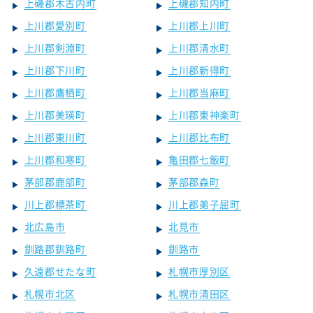
上磯郡木古内町
上磯郡知内町
上川郡愛別町
上川郡上川町
上川郡剣淵町
上川郡清水町
上川郡下川町
上川郡新得町
上川郡鷹栖町
上川郡当麻町
上川郡美瑛町
上川郡東神楽町
上川郡東川町
上川郡比布町
上川郡和寒町
亀田郡七飯町
茅部郡鹿部町
茅部郡森町
川上郡標茶町
川上郡弟子屈町
北広島市
北見市
釧路郡釧路町
釧路市
久遠郡せたな町
札幌市厚別区
札幌市北区
札幌市清田区