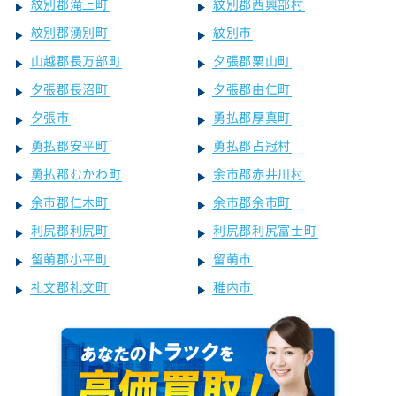
紋別郡滝上町
紋別郡西興部村
紋別郡湧別町
紋別市
山越郡長万部町
夕張郡栗山町
夕張郡長沼町
夕張郡由仁町
夕張市
勇払郡厚真町
勇払郡安平町
勇払郡占冠村
勇払郡むかわ町
余市郡赤井川村
余市郡仁木町
余市郡余市町
利尻郡利尻町
利尻郡利尻富士町
留萌郡小平町
留萌市
礼文郡礼文町
稚内市