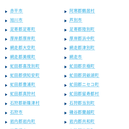
赤平市
阿寒郡鶴居村
旭川市
芦別市
足寄郡足寄町
足寄郡陸別町
厚岸郡厚岸町
厚岸郡浜中町
網走郡大空町
網走郡津別町
網走郡美幌町
網走市
虻田郡喜茂別町
虻田郡京極町
虻田郡倶知安町
虻田郡洞爺湖町
虻田郡豊浦町
虻田郡ニセコ町
虻田郡真狩村
虻田郡留寿都村
石狩郡新篠津村
石狩郡当別町
石狩市
磯谷郡蘭越町
岩内郡岩内町
岩内郡共和町