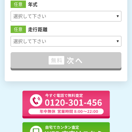
年式
任意
走行距離
任意
次へ
無料