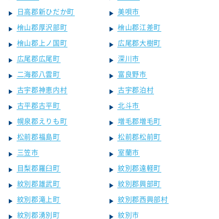
日高郡新ひだか町
美唄市
檜山郡厚沢部町
檜山郡江差町
檜山郡上ノ国町
広尾郡大樹町
広尾郡広尾町
深川市
二海郡八雲町
富良野市
古宇郡神恵内村
古宇郡泊村
古平郡古平町
北斗市
幌泉郡えりも町
増毛郡増毛町
松前郡福島町
松前郡松前町
三笠市
室蘭市
目梨郡羅臼町
紋別郡遠軽町
紋別郡雄武町
紋別郡興部町
紋別郡滝上町
紋別郡西興部村
紋別郡湧別町
紋別市