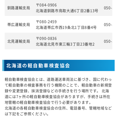
〒084-0906
釧路運輸支局
050-55
北海道釧路市鳥取大通6丁目2番13号
〒080-2459
帯広運輸支局
050-55
北海道帯広市西19条北1丁目8番4号
〒090-0836
北見運輸支局
050-55
北海道北見市東三輪3丁目23番地2
北海道の軽自動車検査協会
軽自動車検査協会とは、道路運送車両法に基づき、国に代わっ
て軽自動車の検査事務を行う機関のことで、軽自動車の新規登
録や変更登録、抹消登録などの手続きを行う場所です。 北海
道には7ヶ所の軽自動車検査協会がありますが、手続きは所在
地管轄の軽自動車検査協会で行う必要があります。
北海道の各軽自動車検査協会の住所、電話番号、管轄地域など
は下記をご参照ください。