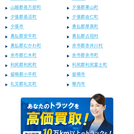
山越郡長万部町
夕張郡栗山町
夕張郡長沼町
夕張郡由仁町
夕張市
勇払郡厚真町
勇払郡安平町
勇払郡占冠村
勇払郡むかわ町
余市郡赤井川村
余市郡仁木町
余市郡余市町
利尻郡利尻町
利尻郡利尻富士町
留萌郡小平町
留萌市
礼文郡礼文町
稚内市