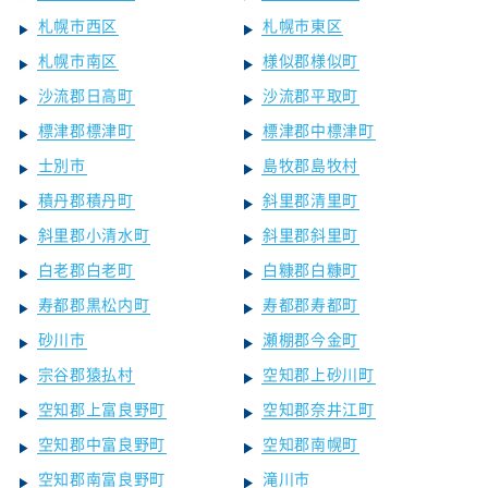
札幌市西区
札幌市東区
札幌市南区
様似郡様似町
沙流郡日高町
沙流郡平取町
標津郡標津町
標津郡中標津町
士別市
島牧郡島牧村
積丹郡積丹町
斜里郡清里町
斜里郡小清水町
斜里郡斜里町
白老郡白老町
白糠郡白糠町
寿都郡黒松内町
寿都郡寿都町
砂川市
瀬棚郡今金町
宗谷郡猿払村
空知郡上砂川町
空知郡上富良野町
空知郡奈井江町
空知郡中富良野町
空知郡南幌町
空知郡南富良野町
滝川市