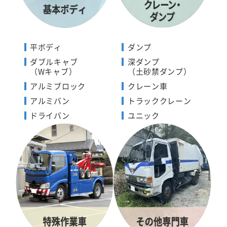
平ボディ
ダンプ
ダブルキャブ
深ダンプ
（Wキャブ）
（土砂禁ダンプ）
アルミブロック
クレーン車
アルミバン
トラッククレーン
ドライバン
ユニック