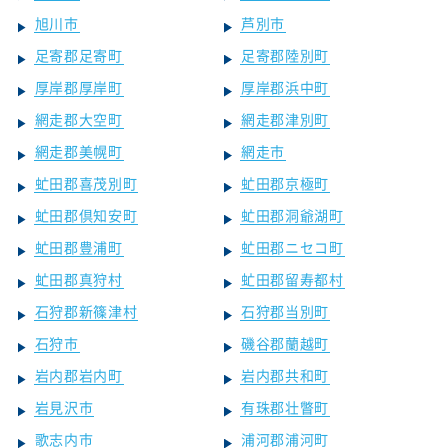
旭川市
芦別市
足寄郡足寄町
足寄郡陸別町
厚岸郡厚岸町
厚岸郡浜中町
網走郡大空町
網走郡津別町
網走郡美幌町
網走市
虻田郡喜茂別町
虻田郡京極町
虻田郡倶知安町
虻田郡洞爺湖町
虻田郡豊浦町
虻田郡ニセコ町
虻田郡真狩村
虻田郡留寿都村
石狩郡新篠津村
石狩郡当別町
石狩市
磯谷郡蘭越町
岩内郡岩内町
岩内郡共和町
岩見沢市
有珠郡壮瞥町
歌志内市
浦河郡浦河町