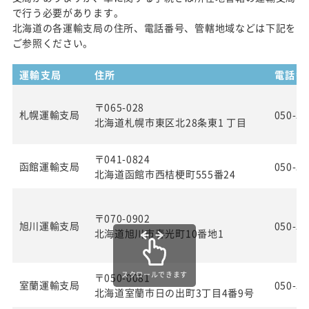
で行う必要があります。
北海道の各運輸支局の住所、電話番号、管轄地域などは下記を
ご参照ください。
運輸支局
住所
電話番
〒065-028
札幌運輸支局
050-55
北海道札幌市東区北28条東1 丁目
〒041-0824
函館運輸支局
050-55
北海道函館市西桔梗町555番24
〒070-0902
旭川運輸支局
050-55
北海道旭川市春光町10番地1
スクロールできます
〒050-0081
室蘭運輸支局
050-55
北海道室蘭市日の出町3丁目4番9号