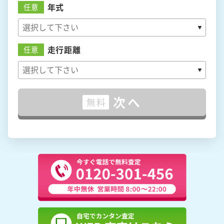
年式
任意
走行距離
任意
次へ
無料