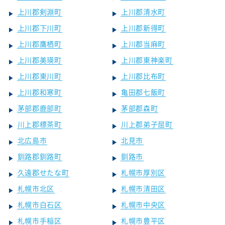
上川郡剣淵町
上川郡清水町
上川郡下川町
上川郡新得町
上川郡鷹栖町
上川郡当麻町
上川郡美瑛町
上川郡東神楽町
上川郡東川町
上川郡比布町
上川郡和寒町
亀田郡七飯町
茅部郡鹿部町
茅部郡森町
川上郡標茶町
川上郡弟子屈町
北広島市
北見市
釧路郡釧路町
釧路市
久遠郡せたな町
札幌市厚別区
札幌市北区
札幌市清田区
札幌市白石区
札幌市中央区
札幌市手稲区
札幌市豊平区